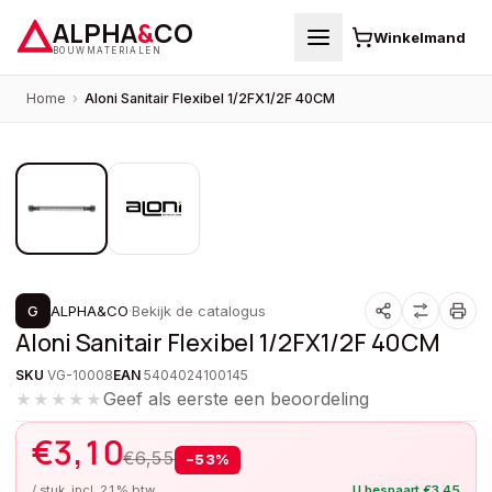
ALPHA
&
CO
Winkelmand
BOUWMATERIALEN
Home
›
Aloni Sanitair Flexibel 1/2FX1/2F 40CM
1
/
2
PROMOTIE
G
ALPHA&CO
·
Bekijk de catalogus
Aloni Sanitair Flexibel 1/2FX1/2F 40CM
SKU
VG-10008
EAN
5404024100145
Geef als eerste een beoordeling
★★★★★
€
3,10
€
6,55
−
53
%
/ stuk, incl. 21% btw
U bespaart
€
3,45