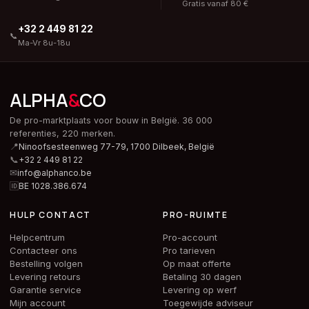
Gratis vanaf 80 €
+32 2 449 81 22
📞
Ma-Vr 8u-18u
ALPHA
&
CO
De pro-marktplaats voor bouw in België. 36 000
referenties, 220 merken.
📍
Ninoofsesteenweg 77-79, 1700 Dilbeek,
België
📞
+32 2 449 81 22
✉
info@alphanco.be
🆔
BE 1028.386.674
HULP CONTACT
PRO-RUIMTE
Helpcentrum
Pro-account
Contacteer ons
Pro tarieven
Bestelling volgen
Op maat offerte
Levering retours
Betaling 30 dagen
Garantie service
Levering op werf
Mijn account
Toegewijde adviseur