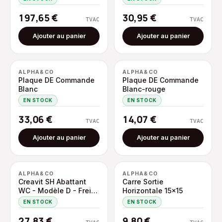
197,65
€
30,95
€
TVAC
TVAC
Ajouter au panier
Ajouter au panier
ALPHA&CO
ALPHA&CO
Plaque DE Commande
Plaque DE Commande
Blanc
Blanc-rouge
EN STOCK
EN STOCK
33,06
€
14,07
€
TVAC
TVAC
Ajouter au panier
Ajouter au panier
ALPHA&CO
ALPHA&CO
Creavit SH Abattant
Carre Sortie
WC - Modèle D - Frein
Horizontale 15×15
DE Chute - Déclipsable
EN STOCK
EN STOCK
- Duroplast -
Charnières EN INOX -
27,83
€
9,80
€