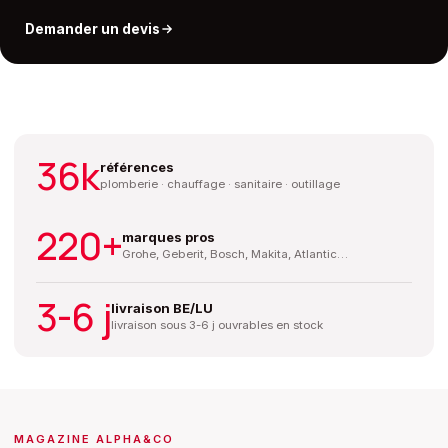
Demander un devis
PROMOTION
NOUVEAUTÉ
Soldes Chauffage
36k
Salle de bains
références
Jusqu'à -30% sur une sélection
plomberie · chauffage · sanitaire · outillage
Découvrez les nouvelles collections
Voir les offres
220+
marques pros
Explorer
Grohe, Geberit, Bosch, Makita, Atlantic…
3-6 j
livraison BE/LU
livraison sous 3-6 j ouvrables en stock
MAGAZINE ALPHA&CO