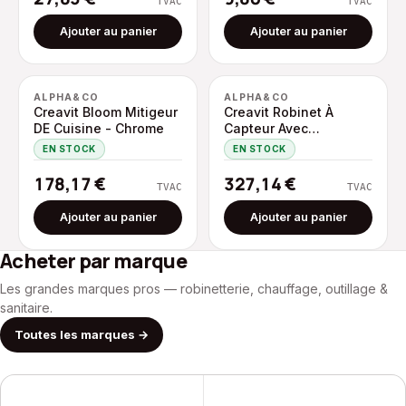
TVAC
TVAC
Blanc Brillant
Ajouter au panier
Ajouter au panier
ALPHA&CO
ALPHA&CO
Creavit Bloom Mitigeur
Creavit Robinet À
DE Cuisine - Chrome
Capteur Avec
Régulateur Thermique
EN STOCK
EN STOCK
- Chrome
178,17
€
327,14
€
TVAC
TVAC
Ajouter au panier
Ajouter au panier
Acheter par marque
Les grandes marques pros — robinetterie, chauffage, outillage &
sanitaire.
Toutes les marques
→