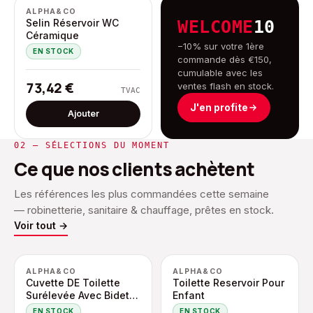
ALPHA&CO
Selin Réservoir WC
WELCOME
10
Céramique
−10% sur votre 1ère
EN STOCK
commande dès €150,
cumulable avec les
73,42
€
ventes flash en stock.
TVAC
J'en profite
Ajouter
02 — SÉLECTIONS DU MOMENT
Ce que nos clients achètent
Les références les plus commandées cette semaine
— robinetterie, sanitaire & chauffage, prêtes en stock.
Voir tout
→
ALPHA&CO
ALPHA&CO
Cuvette DE Toilette
Toilette Reservoir Pour
Surélevée Avec Bidet,
Enfant
Sortie-v - Blanc
EN STOCK
EN STOCK