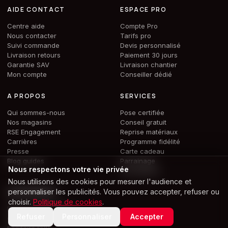
AIDE CONTACT
ESPACE PRO
Centre aide
Compte Pro
Nous contacter
Tarifs pro
Suivi commande
Devis personnalisé
Livraison retours
Paiement 30 jours
Garantie SAV
Livraison chantier
Mon compte
Conseiller dédié
A PROPOS
SERVICES
Qui sommes-nous
Pose certifiée
Nos magasins
Conseil gratuit
RSE Engagement
Reprise matériaux
Carrières
Programme fidélité
Presse
Carte cadeau
Blog guides
Parrainage
Nous respectons votre vie privée
Calculateurs
Nous utilisons des cookies pour mesurer l'audience et
personnaliser les publicités. Vous pouvez accepter, refuser ou
CATÉGORIES
choisir.
Politique de cookies
.
Plomberie installation
Refuser
Personnaliser
Accepter
Chauffage PAC
Sanitaire SDB