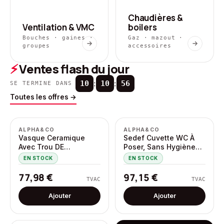
Chaudières &
Ventilation & VMC
boilers
Bouches · gaines ·
Gaz · mazout ·
groupes
accessoires
⚡
Ventes flash du jour
:
:
10
10
55
SE TERMINE DANS
Toutes les offres
→
ALPHA&CO
ALPHA&CO
Vasque Ceramique
Sedef Cuvette WC À
Avec Trou DE
Poser, Sans Hygiène
Robinetterie 60×45CM
(bidet), Sortie-h
EN STOCK
EN STOCK
77,98
€
97,15
€
TVAC
TVAC
Ajouter
Ajouter