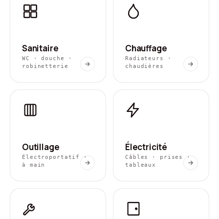
Sanitaire
Chauffage
WC · douche ·
Radiateurs ·
robinetterie
chaudières
Outillage
Électricité
Électroportatif ·
Câbles · prises ·
à main
tableaux