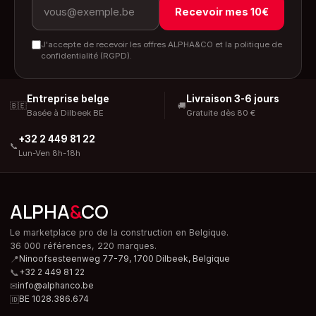
Recevoir mes 10€
J'accepte de recevoir les offres ALPHA&CO et la politique de
confidentialité (RGPD).
Entreprise belge
Livraison 3-6 jours
🇧🇪
🚚
Basée à Dilbeek BE
Gratuite dès 80 €
+32 2 449 81 22
📞
Lun-Ven 8h-18h
ALPHA
&
CO
Le marketplace pro de la construction en Belgique.
36 000 références, 220 marques.
📍
Ninoofsesteenweg 77-79, 1700 Dilbeek,
Belgique
📞
+32 2 449 81 22
✉
info@alphanco.be
🆔
BE 1028.386.674