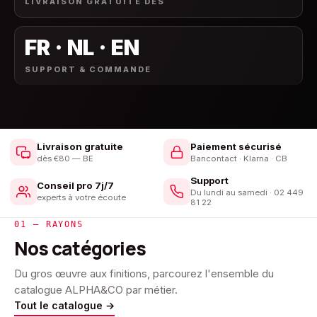
LIVRAISON GRATUITE DÈS
FR · NL · EN
SUPPORT & COMMANDE
Livraison gratuite
Paiement sécurisé
dès €80 — BE
Bancontact · Klarna · CB
Support
Conseil pro 7j/7
Du lundi au samedi · 02 449
experts à votre écoute
81 22
01 — RAYONS
Nos catégories
Du gros œuvre aux finitions, parcourez l'ensemble du
catalogue ALPHA&CO par métier.
Tout le catalogue
→