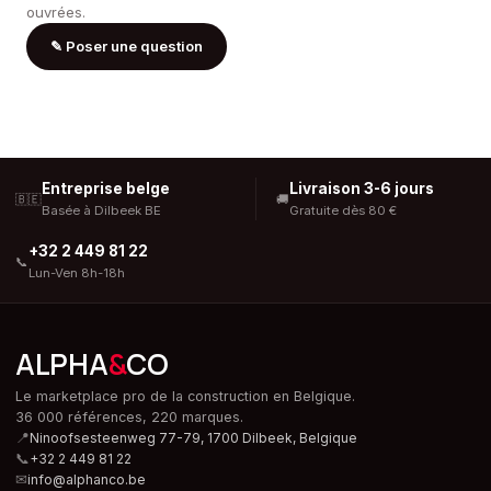
ouvrées.
✎
Poser une question
Entreprise belge
Livraison 3-6 jours
🇧🇪
🚚
Basée à Dilbeek BE
Gratuite dès 80 €
+32 2 449 81 22
📞
Lun-Ven 8h-18h
ALPHA
&
CO
Le marketplace pro de la construction en Belgique.
36 000 références, 220 marques.
📍
Ninoofsesteenweg 77-79, 1700 Dilbeek,
Belgique
📞
+32 2 449 81 22
✉
info@alphanco.be