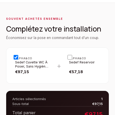
SOUVENT ACHETÉS ENSEMBLE
Complétez votre installation
Économisez sur la pose en commandant tout d'un coup.
ALPHA&CO
ALPHA&CO
Sedef Cuvette WC À
Sedef Reservoir
+
Poser, Sans Hygiène
(bidet), Sortie-h
€
97,15
€
57,18
Articles sélectionnés
1
Sous-total
€
97,15
€
97,15
Total panier