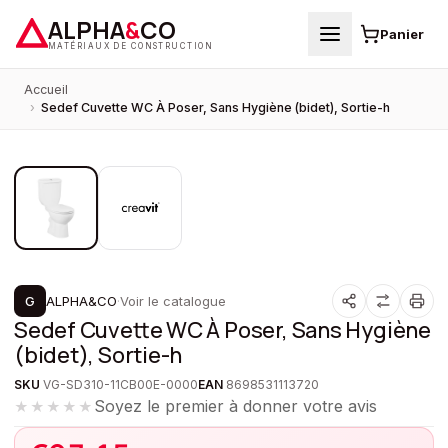
ALPHA
&
CO
Panier
MATÉRIAUX DE CONSTRUCTION
Accueil
›
Sedef Cuvette WC À Poser, Sans Hygiène (bidet), Sortie-h
1
/
2
G
ALPHA&CO
·
Voir le catalogue
Sedef Cuvette WC À Poser, Sans Hygiène
(bidet), Sortie-h
SKU
VG-SD310-11CB00E-0000
EAN
8698531113720
Soyez le premier à donner votre avis
★★★★★