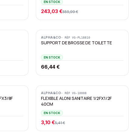
EN STOCK
243,03 €
559,99 €
ALPHA&CO
· RÉF
VG-PL18810
SUPPORT DE BROSSE DE TOILETTE
EN STOCK
66,44 €
Promotion
ALPHA&CO
· RÉF
VG-10008
8FX3/8F
FLEXIBLE ALONI SANITAIRE 1/2FX1/2F
40CM
EN STOCK
3,10 €
5,41 €