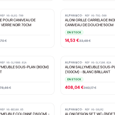
Promotion
ALPHA&CO
 RÉF
VG-GL01-700
· RÉF
VG-T01-500
LE POUR CANIVEAU DE
ALONI GRILLE CARRELAGE IN
 VERRE NOIR 70CM
CANIVEAU DE DOUCHE 50CM
EN STOCK
14,53 €
,70 €
33,48 €
Promotion
ALPHA&CO
 RÉF
VG-SLY080.01A
· RÉF
VG-SLY100.02A
Y MEUBLE SOUS-PLAN (80CM)
ALONI SALLY MEUBLE SOUS-P
T
(100CM) - BLANC BRILLANT
EN STOCK
408,04 €
78,46 €
940,17 €
ALPHA&CO
 RÉF
VG-BD160.05
· RÉF
VG-SOLR2
Y MEUBLE COLONNE (160CM) -
ALONI DESIGN SET WC-(BIDET