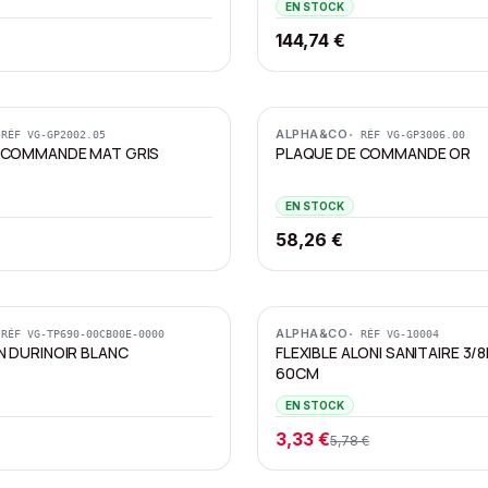
EN STOCK
144,74 €
ALPHA&CO
 RÉF
VG-GP2002.05
· RÉF
VG-GP3006.00
 COMMANDE MAT GRIS
PLAQUE DE COMMANDE OR
EN STOCK
58,26 €
Promotion
ALPHA&CO
 RÉF
VG-TP690-00CB00E-0000
· RÉF
VG-10004
N DURINOIR BLANC
FLEXIBLE ALONI SANITAIRE 3/
60CM
EN STOCK
3,33 €
5,78 €