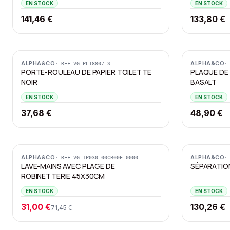
EN STOCK
EN STOCK
141,46 €
133,80 €
ALPHA&CO
ALPHA&CO
· RÉF
VG-PL18807-S
·
PORTE-ROULEAU DE PAPIER TOILETTE
PLAQUE DE
NOIR
BASALT
EN STOCK
EN STOCK
37,68 €
48,90 €
Promotion
ALPHA&CO
ALPHA&CO
· RÉF
VG-TP030-00CB00E-0000
·
LAVE-MAINS AVEC PLAGE DE
SÉPARATIO
ROBINETTERIE 45X30CM
EN STOCK
EN STOCK
31,00 €
130,26 €
71,45 €