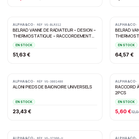
ALPHA&CO
ALPHA&CO
· RÉF
VG-BLR312
·
BELRAD VANNE DE RADIATEUR – DESIGN –
BELRAD VAN
THERMOSTATIQUE – RACCORDEMENT
THERMOST
CENTRAL – ANGULAIRE –
CENTRAL – 
EN STOCK
EN STOCK
RACCORDEMENT MURAL – CHROME
RACCORDEM
51,63 €
64,57 €
Promotion
ALPHA&CO
ALPHA&CO
· RÉF
VG-3801480
·
ALONI PIEDS DE BAIGNOIRE UNIVERSELS
RACCORD À
2PCS
EN STOCK
EN STOCK
23,43 €
5,60 €
12,0
Promotion
Promotion
ALPHA&CO
ALPHA&CO
· RÉF
VG-37300-U
·