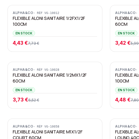
Promotion
Promotion
ALPHA&CO
ALPHA&CO
· RÉF
VG-10012
·
FLEXIBLE ALONI SANITAIRE 1/2FX1/2F
FLEXIBLE AL
100CM
60CM
EN STOCK
EN STOCK
4,43 €
3,42 €
7,73 €
5,99
Promotion
Promotion
ALPHA&CO
ALPHA&CO
· RÉF
VG-10028
·
FLEXIBLE ALONI SANITAIRE 1/2MX1/2F
FLEXIBLE A
60CM
100CM
EN STOCK
EN STOCK
3,73 €
4,48 €
6,52 €
7,80
Promotion
Promotion
ALPHA&CO
ALPHA&CO
· RÉF
VG-10058
·
FLEXIBLE ALONI SANITAIRE M1X1/2F
FLEXIBLE A
COURT 60CM
LOUNG 40