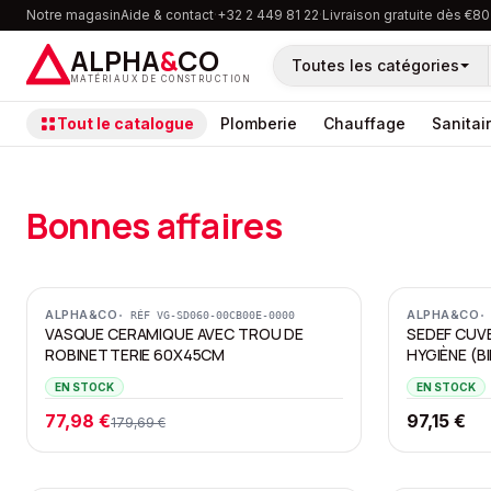
Notre magasin
Aide & contact
·
+32 2 449 81 22
·
Livraison gratuite dès €80
ALPHA
&
CO
Toutes les catégories
MATÉRIAUX DE CONSTRUCTION
Tout le catalogue
Plomberie
Chauffage
Sanitai
Bonnes affaires
Promotion
ALPHA&CO
ALPHA&CO
· RÉF
VG-SD060-00CB00E-0000
·
VASQUE CERAMIQUE AVEC TROU DE
SEDEF CUV
ROBINETTERIE 60X45CM
HYGIÈNE (B
EN STOCK
EN STOCK
77,98 €
97,15 €
179,69 €