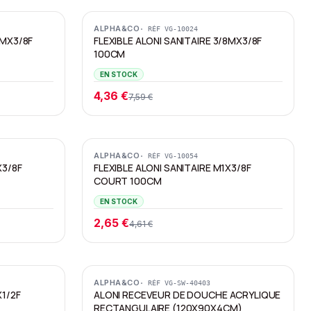
Promotion
ALPHA&CO
· RÉF
VG-10024
8MX3/8F
FLEXIBLE ALONI SANITAIRE 3/8MX3/8F
100CM
EN STOCK
4,36 €
7,59 €
Promotion
ALPHA&CO
· RÉF
VG-10054
X3/8F
FLEXIBLE ALONI SANITAIRE M1X3/8F
COURT 100CM
EN STOCK
2,65 €
4,61 €
Promotion
ALPHA&CO
· RÉF
VG-SW-40403
X1/2F
ALONI RECEVEUR DE DOUCHE ACRYLIQUE
RECTANGULAIRE (120X90X4CM)