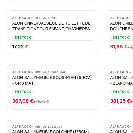
Promotion
ALPHA&CO
ALPHA&CO
· RÉF
VG-AL0340
·
ALONI UNIVERSAL SIÈGE DE TOILETTE DE
ALONI GRIL
TRANSITION POUR ENFANT,CHARNIÈRES
DOUCHE EN
PVC, SOFT-CLOSE
EN STOCK
EN STOCK
17,22 €
31,98 €
73
Promotion
Promotion
ALPHA&CO
ALPHA&CO
· RÉF
VG-SLY060.04A
·
ALONI SALLY MEUBLE SOUS-PLAN (60CM)
ALONI SALL
- GRIS MAT
- BLANC MA
EN STOCK
EN STOCK
367,08 €
381,25 €
845,79 €
8
Promotion
Promotion
ALPHA&CO
ALPHA&CO
· RÉF
VG-BD135.04
·
ALONI SALLY MEUBLE COLONNE (135CM) -
ALONI SALL