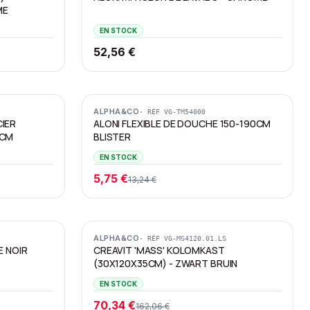
ME
EN STOCK
52,56 €
Promotion
ALPHA&CO
· RÉF
VG-TM54000
IER
ALONI FLEXIBLE DE DOUCHE 150-190CM
0CM
BLISTER
EN STOCK
5,75 €
13,24 €
Promotion
ALPHA&CO
· RÉF
VG-MS4120.01.LS
E NOIR
CREAVIT 'MASS' KOLOMKAST
(30X120X35CM) - ZWART BRUIN
EN STOCK
70,34 €
162,06 €