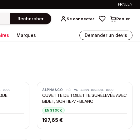
FR
NL
EN
Rechercher
Se connecter
Panier
ires
Marques
Demander un devis
ALPHA&CO
E-0000
· RÉF
VG-BD305-00CB00E-0000
IQUE
CUVETTE DE TOILETTE SURÉLEVÉE AVEC
BIDET, SORTIE-V - BLANC
EN STOCK
197,65 €