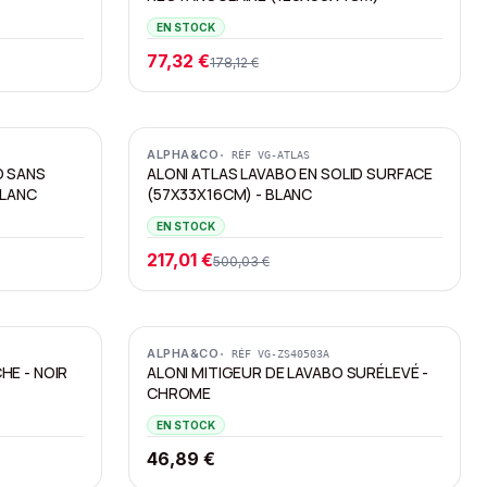
EN STOCK
77,32 €
178,12 €
Promotion
ALPHA&CO
· RÉF
VG-ATLAS
O SANS
ALONI ATLAS LAVABO EN SOLID SURFACE
BLANC
(57X33X16CM) - BLANC
EN STOCK
217,01 €
500,03 €
ALPHA&CO
· RÉF
VG-ZS40503A
HE - NOIR
ALONI MITIGEUR DE LAVABO SURÉLEVÉ -
CHROME
EN STOCK
46,89 €