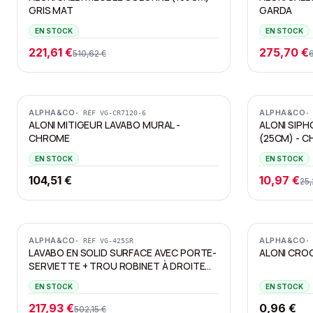
GRIS MAT
GARDA
EN STOCK
EN STOCK
221,61 €
275,70 €
510,62 €
Promotion
ALPHA&CO
ALPHA&CO
· RÉF
VG-CR7120-6
·
ALONI MITIGEUR LAVABO MURAL -
ALONI SIPH
CHROME
(25CM) - 
EN STOCK
EN STOCK
104,51 €
10,97 €
25,
Promotion
ALPHA&CO
ALPHA&CO
· RÉF
VG-425SR
·
LAVABO EN SOLID SURFACE AVEC PORTE-
ALONI CRO
SERVIETTE + TROU ROBINET À DROITE
(35.8X20.5X15.7CM) - BLANC
EN STOCK
EN STOCK
217,93 €
0,96 €
502,15 €