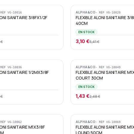
Promotion
ALPHA&CO
 RÉF
VG-10016
· RÉF
VG-10020
ONI SANITAIRE 3/8FX1/2F
FLEXIBLE ALONI SANITAIRE 3/
40CM
EN STOCK
3,10 €
 €
5,41 €
Promotion
ALPHA&CO
 RÉF
VG-10036
· RÉF
VG-10049
LONI SANITAIRE 1/2MX3/8F
FLEXIBLE ALONI SANITAIRE M1
COURT 30CM
EN STOCK
1,43 €
 €
2,48 €
Promotion
ALPHA&CO
 RÉF
VG-10062
· RÉF
VG-10069
LONI SANITAIRE M1X3/8F
FLEXIBLE ALONI SANITAIRE M1
CM
LOUNG 50CM