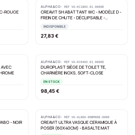
ALPHA&CO
· RÉF
VG-KC1803.01.0000E
NC-ROUGE
CREAVIT SH ABATTANT WC - MODÈLE D -
FREIN DE CHUTE - DÉCLIPSABLE -
DUROPLAST - CHARNIÈRES EN INOX -
INDISPONIBLE
BLANC BRILLANT
27,83 €
ALPHA&CO
· RÉF
VG-KC0403.01.0000E
 AVEC
DUROPLAST SIÈGE DE TOILETTE,
CHROME
CHARNIÈRE INOXS, SOFT-CLOSE
EN STOCK
98,45 €
Promotion
ALPHA&CO
· RÉF
VG-UL060-00BM00E-0000
ABO - NOIR
CREAVIT ULTRA VASQUE CERAMIQUE À
POSER (60X40CM) - BASALTE MAT