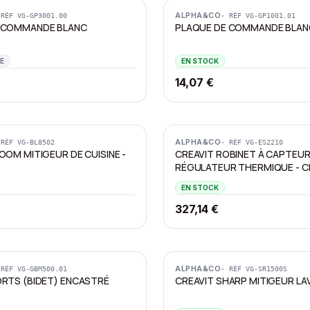
ALPHA&CO
 RÉF
VG-GP3001.00
· RÉF
VG-GP1001.01
 COMMANDE BLANC
PLAQUE DE COMMANDE BLA
E
EN STOCK
14,07 €
ALPHA&CO
 RÉF
VG-BL8502
· RÉF
VG-ES2210
OOM MITIGEUR DE CUISINE -
CREAVIT ROBINET À CAPTEUR
RÉGULATEUR THERMIQUE - 
EN STOCK
327,14 €
ALPHA&CO
 RÉF
VG-GBM500.01
· RÉF
VG-SR1500S
ORTS (BIDET) ENCASTRÉ
CREAVIT SHARP MITIGEUR LAV