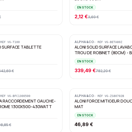
EN STOCK
2,12 €
€
3,69 €
Promotion
ALPHA&CO
 RÉF
VG-T100
· RÉF
VG-BETA80Z
ID SURFACE TABLETTE
ALONI SOLID SURFACE LAVAB
TROU DE ROBINET (80CM) - 
EN STOCK
339,49 €
642,69 €
782,20 €
ALPHA&CO
 RÉF
VG-BFC1300500
· RÉF
VG-ZS80702B
RA RACCORDEMENT GAUCHE-
ALONI FORCE MITIGEUR DOUC
ROME 1300X500-430WATT
MAT
EN STOCK
46,89 €
8,85 €