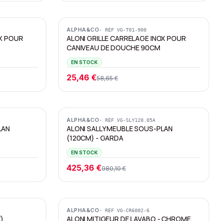
Promotion
ALPHA&CO
· RÉF
VG-T01-900
OX POUR
ALONI GRILLE CARRELAGE INOX POUR
CANIVEAU DE DOUCHE 90CM
EN STOCK
25,46 €
58,65 €
Promotion
ALPHA&CO
· RÉF
VG-SLY120.05A
LAN
ALONI SALLY MEUBLE SOUS-PLAN
(120CM) - GARDA
EN STOCK
425,36 €
980,10 €
ALPHA&CO
· RÉF
VG-CR6002-6
)
ALONI MITIGEUR DE LAVABO - CHROME