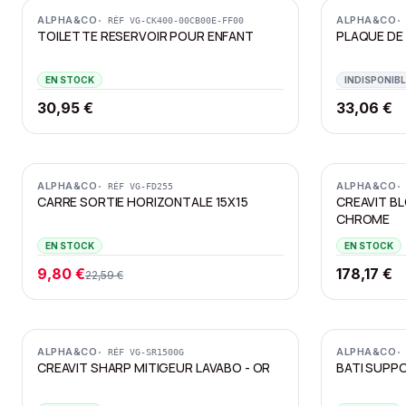
ALPHA&CO
ALPHA&CO
· RÉF
VG-CK400-00CB00E-FF00
·
TOILETTE RESERVOIR POUR ENFANT
PLAQUE DE
EN STOCK
INDISPONIBL
30,95 €
33,06 €
Promotion
ALPHA&CO
ALPHA&CO
· RÉF
VG-FD255
·
CARRE SORTIE HORIZONTALE 15X15
CREAVIT BL
CHROME
EN STOCK
EN STOCK
9,80 €
178,17 €
22,59 €
ALPHA&CO
ALPHA&CO
· RÉF
VG-SR1500G
·
CREAVIT SHARP MITIGEUR LAVABO - OR
BATI SUPP