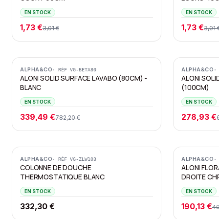
EN STOCK
EN STOCK
1,73 €
1,73 €
3,01 €
3,01 
Promotion
Promotion
ALPHA&CO
ALPHA&CO
· RÉF
VG-BETA80
·
ALONI SOLID SURFACE LAVABO (80CM) -
ALONI SOL
BLANC
(100CM)
EN STOCK
EN STOCK
339,49 €
278,93 €
782,20 €
Promotion
ALPHA&CO
ALPHA&CO
· RÉF
VG-ZLW103
·
COLONNE DE DOUCHE
ALONI FLO
THERMOSTATIQUE BLANC
DROITE CH
EN STOCK
EN STOCK
332,30 €
190,13 €
40