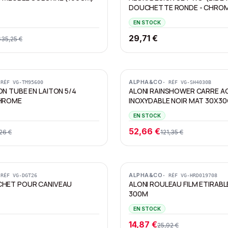
DOUCHETTE RONDE - CHRO
EN STOCK
29,71 €
635,25 €
Promotion
ALPHA&CO
 RÉF
VG-TM95600
· RÉF
VG-SH4030B
ON TUBE EN LAITON 5/4
ALONI RAINSHOWER CARRE AC
CHROME
INOXYDABLE NOIR MAT 30X3
EN STOCK
52,66 €
26 €
121,35 €
Promotion
ALPHA&CO
 RÉF
VG-DGT26
· RÉF
VG-HRD019708
CHET POUR CANIVEAU
ALONI ROULEAU FILM ETIRABL
300M
EN STOCK
14,87 €
25,92 €