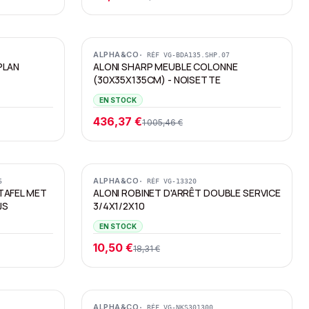
Promotion
ALPHA&CO
· RÉF
VG-BDA135.SHP.07
PLAN
ALONI SHARP MEUBLE COLONNE
(30X35X135CM) - NOISETTE
EN STOCK
436,37 €
1 005,46 €
Promotion
ALPHA&CO
6
· RÉF
VG-13320
TAFEL MET
ALONI ROBINET D'ARRÊT DOUBLE SERVICE
JS
3/4X1/2X10
EN STOCK
10,50 €
18,31 €
ALPHA&CO
· RÉF
VG-NKS301300