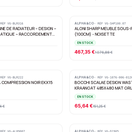
Promotion
ALPHA&CO
 RÉF
VG-BLR316
· RÉF
VG-SHP100.07
NE DE RADIATEUR – DESIGN –
ALONI SHARP MEUBLE SOUS-
ATIQUE – RACCORDEMENT
(100CM) - NOISETTE
ANGULAIRE –
EN STOCK
ENT MURAL – NOIR MAT
467,35 €
1 076,88 €
Promotion
ALPHA&CO
 RÉF
VG-BLR222
· RÉF
VG-1076-006-012
 COMPRESSION NOIR EKX15
BOCCHI SCALAE DESIGN WAS
KRAANGAT 485X480 MAT GRI
EN STOCK
65,64 €
4 €
151,25 €
Promotion
ALPHA&CO
 RÉF
VG-AL89007
· RÉF
VG-D1905