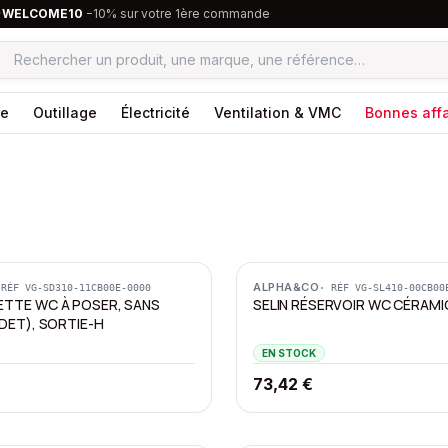
·
WELCOME10
−10% sur votre 1ère commande
re
Outillage
Électricité
Ventilation & VMC
Bonnes affa
ALPHA&CO
 RÉF
VG-SD310-11CB00E-0000
· RÉF
VG-SL410-00CB00
ETTE WC À POSER, SANS
SELIN RÉSERVOIR WC CÉRAM
IDET), SORTIE-H
EN STOCK
73,42 €