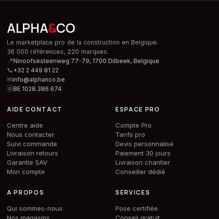
ALPHA
&
CO
Le marketplace pro de la construction en Belgique.
36 000 références, 220 marques.
📍
Ninoofsesteenweg 77-79, 1700 Dilbeek,
Belgique
📞
+32 2 449 81 22
✉
info@alphanco.be
🆔
BE 1028.386.674
AIDE CONTACT
ESPACE PRO
Centre aide
Compte Pro
Nous contacter
Tarifs pro
Suivi commande
Devis personnalisé
Livraison retours
Paiement 30 jours
Garantie SAV
Livraison chantier
Mon compte
Conseiller dédié
A PROPOS
SERVICES
Qui sommes-nous
Pose certifiée
Nos magasins
Conseil gratuit