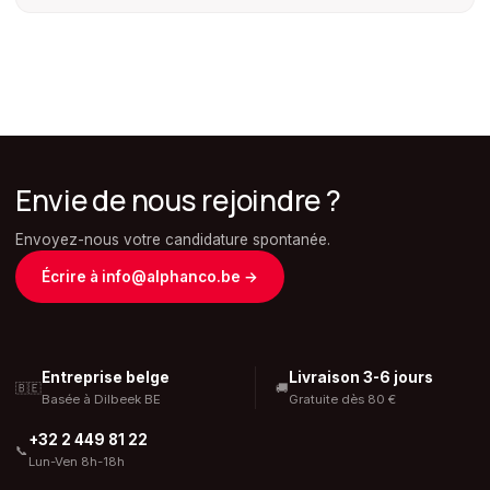
Envie de nous rejoindre ?
Envoyez-nous votre candidature spontanée.
Écrire à info@alphanco.be
→
Entreprise belge
Livraison 3-6 jours
🇧🇪
🚚
Basée à Dilbeek BE
Gratuite dès 80 €
+32 2 449 81 22
📞
Lun-Ven 8h-18h