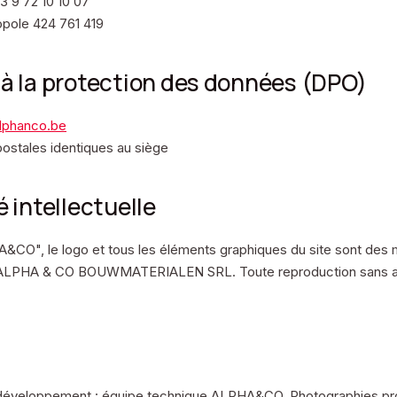
3 9 72 10 10 07
opole 424 761 419
à la protection des données (DPO)
lphanco.be
stales identiques au siège
é intellectuelle
CO", le logo et tous les éléments graphiques du site sont de
 ALPHA & CO BOUWMATERIALEN SRL. Toute reproduction sans aut
éveloppement : équipe technique ALPHA&CO. Photographies prod