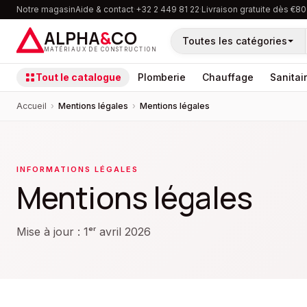
Notre magasin
Aide & contact
·
+32 2 449 81 22
·
Livraison gratuite dès €80
ALPHA
&
CO
Toutes les catégories
MATÉRIAUX DE CONSTRUCTION
Tout le catalogue
Plomberie
Chauffage
Sanitai
Accueil
›
Mentions légales
›
Mentions légales
INFORMATIONS LÉGALES
Mentions légales
Mise à jour : 1ᵉʳ avril 2026