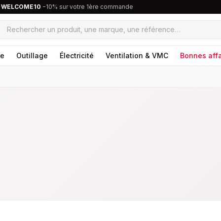
·
WELCOME10
−10% sur votre 1ère commande
re
Outillage
Électricité
Ventilation & VMC
Bonnes affa