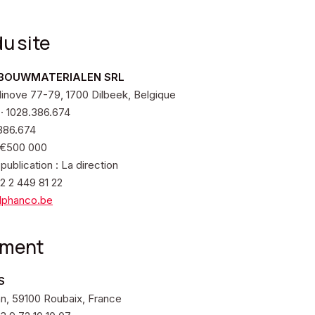
du site
 BOUWMATERIALEN SRL
nove 77-79, 1700 Dilbeek, Belgique
· 1028.386.674
386.674
: €500 000
publication : La direction
2 2 449 81 22
lphanco.be
ement
S
nn, 59100 Roubaix, France