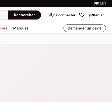
FR
NL
EN
Rechercher
Se connecter
Panier
ires
Marques
Demander un devis