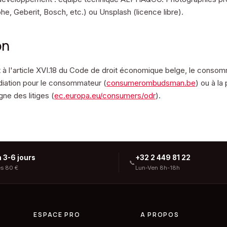
he, Geberit, Bosch, etc.) ou Unsplash (licence libre).
on
 l'article XVI.18 du Code de droit économique belge, le consomm
iation pour le consommateur (
consumerombudsman.be
) ou à l
gne des litiges (
ec.europa.eu/consumers/odr
).
n 3-6 jours
+32 2 449 81 22
📞
ès 80 €
Lun-Ven 8h-18h
ESPACE PRO
A PROPOS