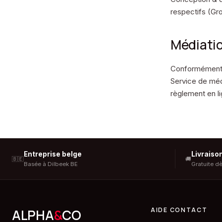
respectifs (Gro
Médiati
Conformément à
Service de méd
règlement en li
Entreprise belge
Livraiso
🇧🇪
🚚
Basée à Dilbeek BE
Gratuite d
AIDE CONTACT
ALPHA
&
CO