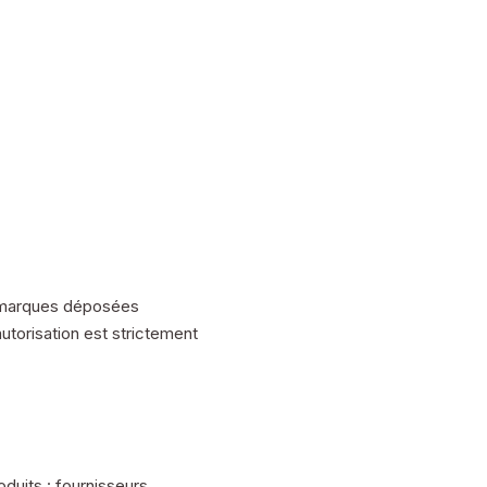
s marques déposées
orisation est strictement
uits : fournisseurs