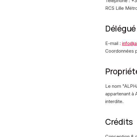
Téléphone : +3
RCS Lille Métr
Délégué 
E-mail :
info@a
Coordonnées po
Propriét
Le nom "ALPHA&
appartenant à
interdite.
Crédits
Conception & d