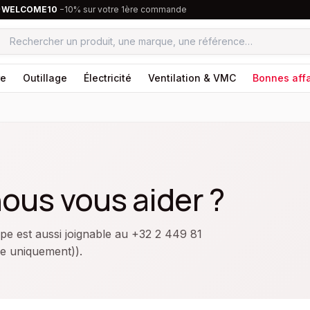
·
WELCOME10
−10% sur votre 1ère commande
re
Outillage
Électricité
Ventilation & VMC
Bonnes affa
us vous aider ?
pe est aussi joignable au +32 2 449 81
e uniquement)).