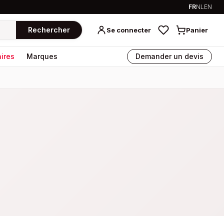
FR
NL
EN
Rechercher
Se connecter
Panier
ires
Marques
Demander un devis