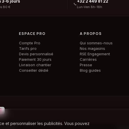
n 3-6 jours
+32 2 449 81 22
📞
ès 80 €
Lun-Ven 8h-18h
ESPACE PRO
A PROPOS
Compte Pro
Qui sommes-nous
Tarifs pro
Nos magasins
Devis personnalisé
RSE Engagement
Paiement 30 jours
Carrières
Livraison chantier
Presse
Conseiller dédié
Blog guides
ce et personnaliser les publicités. Vous pouvez
ts réservés