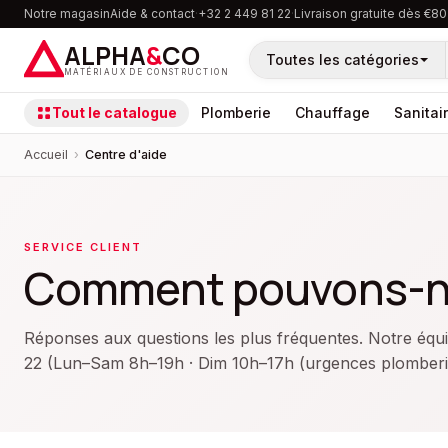
Notre magasin
Aide & contact
·
+32 2 449 81 22
·
Livraison gratuite dès €80
ALPHA
&
CO
Toutes les catégories
MATÉRIAUX DE CONSTRUCTION
Tout le catalogue
Plomberie
Chauffage
Sanitai
Accueil
›
Centre d'aide
SERVICE CLIENT
Comment pouvons-no
Réponses aux questions les plus fréquentes. Notre équi
22 (Lun–Sam 8h–19h · Dim 10h–17h (urgences plomberi