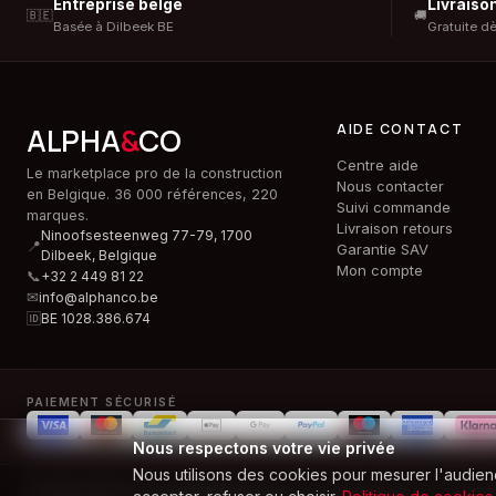
Entreprise belge
Livraiso
🇧🇪
🚚
Basée à Dilbeek BE
Gratuite d
AIDE CONTACT
ALPHA
&
CO
Centre aide
Le marketplace pro de la construction
Nous contacter
en Belgique. 36 000 références, 220
Suivi commande
marques.
Livraison retours
Ninoofsesteenweg 77-79, 1700
📍
Garantie SAV
Dilbeek,
Belgique
Mon compte
📞
+32 2 449 81 22
✉
info@alphanco.be
🆔
BE 1028.386.674
PAIEMENT SÉCURISÉ
Nous respectons votre vie privée
Nous utilisons des cookies pour mesurer l'audien
© 2026 ALPHA & CO BOUWMATERIALEN SRL · BE 1028.386.674 ·
Tous droi