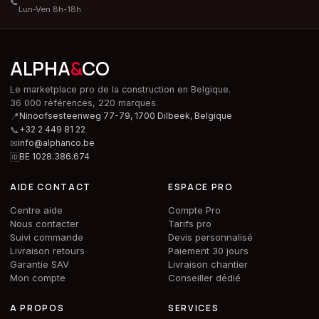
📞
Lun-Ven 8h-18h
ALPHA
&
CO
Le marketplace pro de la construction en Belgique.
36 000 références, 220 marques.
📍
Ninoofsesteenweg 77-79, 1700 Dilbeek,
Belgique
📞
+32 2 449 81 22
✉
info@alphanco.be
🆔
BE 1028.386.674
AIDE CONTACT
ESPACE PRO
Centre aide
Compte Pro
Nous contacter
Tarifs pro
Suivi commande
Devis personnalisé
Livraison retours
Paiement 30 jours
Garantie SAV
Livraison chantier
Mon compte
Conseiller dédié
A PROPOS
SERVICES