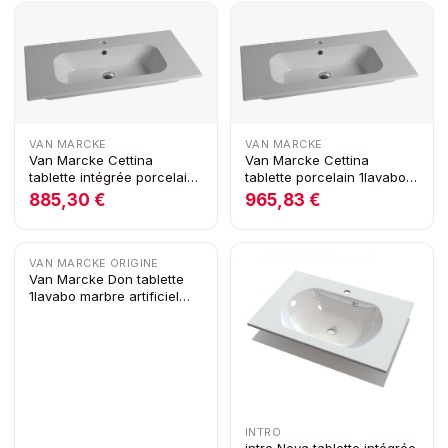
VAN MARCKE
VAN MARCKE
Van Marcke Cettina
Van Marcke Cettina
tablette intégrée porcelain
tablette porcelain 1lavabo
1lavabo 810x465x170mm
910x465x170mm blanc
885,30 €
965,83 €
blanc brillant
brillant
VAN MARCKE ORIGINE
Van Marcke Don tablette
1lavabo marbre artificiel
1200x500x15mm droite
blanc
INTRO
intro Neva tablette intégrée