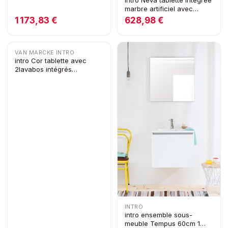
marbre artificiel avec
1lavabo 700x500x15mm
1 173,83 €
628,98 €
blanc
VAN MARCKE INTRO
intro Cor tablette avec
2lavabos intégrés
1205x460x140mm blanc
INTRO
intro ensemble sous-
meuble Tempus 60cm 1