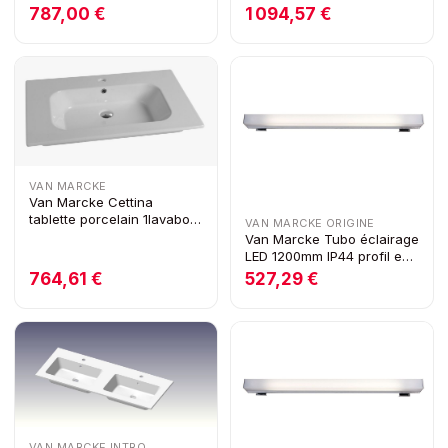
porte 1 lavabo Riverside
787,00 €
1 094,57 €
Oak
VAN MARCKE
Van Marcke Cettina
tablette porcelain 1lavabo
VAN MARCKE ORIGINE
610x465x170mm blanc
Van Marcke Tubo éclairage
brillant
LED 1200mm IP44 profil en
aluminium 220-240V 19W
764,61 €
527,29 €
VAN MARCKE INTRO