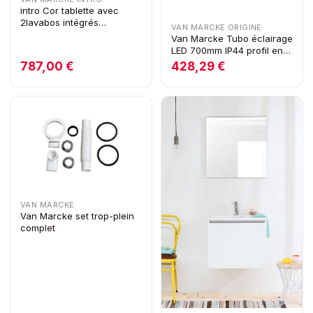
intro Cor tablette avec
2lavabos intégrés
VAN MARCKE ORIGINE
1205x460x140mm blanc
Van Marcke Tubo éclairage
mat
LED 700mm IP44 profil en
aluminium 220-240V 10W
787,00 €
428,29 €
VAN MARCKE
Van Marcke set trop-plein
complet