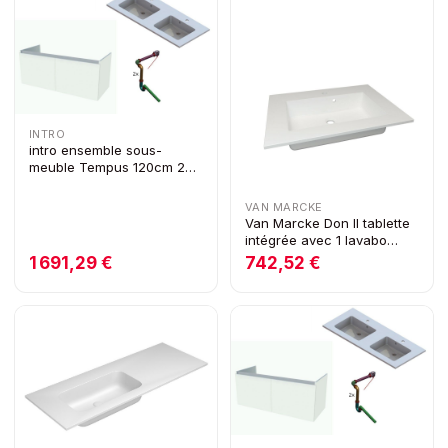
INTRO
intro ensemble sous-
meuble Tempus 120cm 2
portes 2 lavabos blanc
VAN MARCKE
Van Marcke Don II tablette
intégrée avec 1 lavabo
encastré 700 x 500 mm
1 691,29 €
742,52 €
blanc