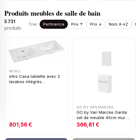
Produits
meubles de salle de bain
5 731
Trier :
Pertinence
Prix ↑
Prix ↓
Nom A→Z
N
produits
INTRO
intro Casa tablette avec 2
lavabos intégrés
1210x460x17mm blanc
GO BY VAN MARCKE
GO by Van Marcke Garda
set de meuble 40cm mur 1
porte soft-close blanc
801,56 €
366,81 €
brillant