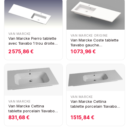
VAN MARCKE
VAN MARCKE ORIGINE
Van Marcke Pierro tablette
Van Marcke Coste tablette
avec 1lavabo 1 trou droite
1lavabo gauche
1405x15x460mm blanc mat
1200x500x200mm blanc
2 575,86 €
1 073,96 €
marbre artificiel
VAN MARCKE
Van Marcke Cettina
VAN MARCKE
Van Marcke Cettina
tablette porcelain 1lavabo
tablette porcelain 1lavabo
1210x465x170mm blanc
710x465x170mm blanc
brillant
831,68 €
1 515,84 €
brillant