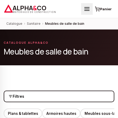
ALPHA
&
CO
Panier
MATÉRIAUX DE CONSTRUCTION
Catalogue
›
Sanitaire
›
Meubles de salle de bain
CATALOGUE ALPHA&CO
Meubles de salle de bain
Filtres
Plans & tablettes
Armoires hautes
Meubles sous-lav