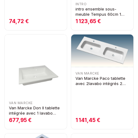
INTRO
intro ensemble sous-
meuble Tempus 60cm 1
porte 1 lavabo encastré
74,72 €
1 123,65 €
blanc
VAN MARCKE
Van Marcke Paco tablette
avec 2lavabo intégrés 2
trous 1200x15x460mm
blanc mat
VAN MARCKE
Van Marcke Don II tablette
intégrée avec 1 lavabo
encastré 600 x 500 mm
677,95 €
1 141,45 €
blanc