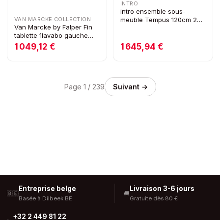
INTRO
intro ensemble sous-
meuble Tempus 120cm 2
VAN MARCKE COLLECTION
Van Marcke by Falper Fin
portes 2 lavabos Riverside
tablette 1lavabo gauche
Oak
L1205xW505xH143mm
1 049,12 €
1 645,94 €
blanc mat
Page
1
/
239
Suivant →
Entreprise belge
Livraison 3-6 jours
🇧🇪
🚚
Basée à Dilbeek BE
Gratuite dès 80 €
+32 2 449 81 22