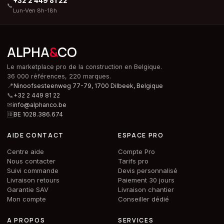
+32 2 449 81 22
📞
Lun-Ven 8h-18h
ALPHA
&
CO
Le marketplace pro de la construction en Belgique.
36 000 références, 220 marques.
📍
Ninoofsesteenweg 77-79, 1700 Dilbeek,
Belgique
📞
+32 2 449 81 22
✉
info@alphanco.be
🆔
BE 1028.386.674
AIDE CONTACT
ESPACE PRO
Centre aide
Compte Pro
Nous contacter
Tarifs pro
Suivi commande
Devis personnalisé
Livraison retours
Paiement 30 jours
Garantie SAV
Livraison chantier
Mon compte
Conseiller dédié
A PROPOS
SERVICES