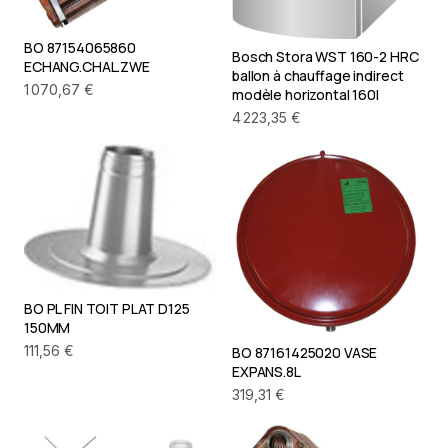
BO 87154065860
Bosch Stora WST 160-2 HRC
ECHANG.CHAL.ZWE
ballon à chauffage indirect
1 070,67 €
modèle horizontal 160l
4 223,35 €
BO PL FIN TOIT PLAT D125
150MM
111,56 €
BO 87161425020 VASE
EXPANS.8L
319,31 €