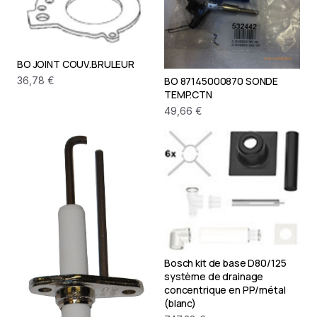
BO JOINT COUV.BRULEUR
36,78 €
BO 87145000870 SONDE
TEMP.CTN
49,66 €
Bosch kit de base D80/125
système de drainage
concentrique en PP/métal
(blanc)