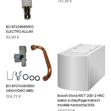
747,38 €
BO 87229665910
ELECTRO.ALLUM.
94,99 €
BO 87074060950
GEN.HYDRO WRD
Bosch Stora WST 200-2 HRC
204,72 €
ballon à chauffage indirect
modèle horizontal 200l
4 540,52 €