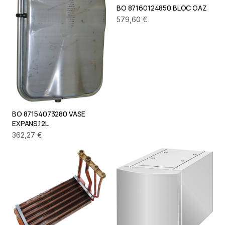
BO 87160124850 BLOC GAZ
579,60 €
BO 87154073280 VASE
EXPANS.12L
362,27 €