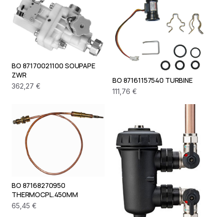
BO 87170021100 SOUPAPE
ZWR
BO 87161157540 TURBINE
362,27 €
111,76 €
BO 87168270950
THERMOCPL.450MM
65,45 €