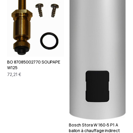
BO 87085002770 SOUPAPE
W125
72,21 €
Bosch Stora W 160-5 P1 A
ballon à chauffage indirect