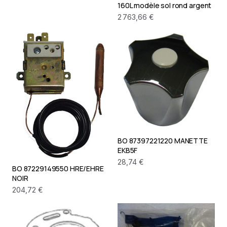
160L modèle sol rond argent
2 763,66 €
BO 87397221220 MANETTE
EKB5F
28,74 €
BO 87229149550 HRE/EHRE
NOIR
204,72 €