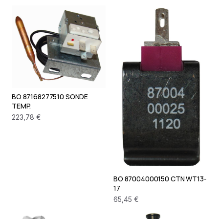
BO 87168277510 SONDE
TEMP.
223,78 €
BO 87004000150 CTN WT13-
17
65,45 €