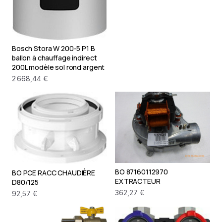
Bosch Stora W 200-5 P1 B
ballon à chauffage indirect
200L modèle sol rond argent
2 668,44 €
BO 87160112970
BO PCE RACC CHAUDIÈRE
EXTRACTEUR
D80/125
362,27 €
92,57 €