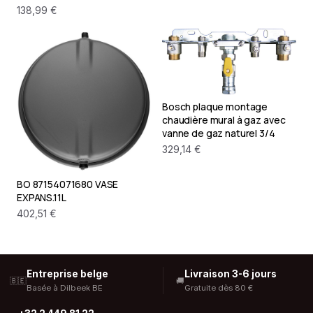
138,99 €
Bosch plaque montage
chaudière mural à gaz avec
vanne de gaz naturel 3/4
329,14 €
BO 87154071680 VASE
EXPANS.11L
402,51 €
Entreprise belge
Livraison 3-6 jours
🇧🇪
🚚
Basée à Dilbeek BE
Gratuite dès 80 €