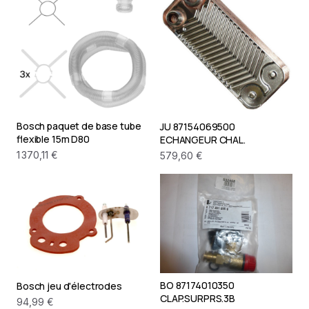
Bosch paquet de base tube
JU 87154069500
flexible 15m D80
ECHANGEUR CHAL.
1 370,11 €
579,60 €
BO 87174010350
Bosch jeu d'électrodes
CLAP.SURPRS.3B
94,99 €