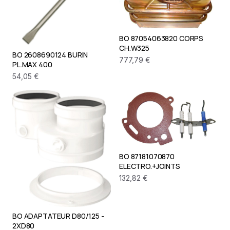
BO 87054063820 CORPS
CH.W325
BO 2608690124 BURIN
777,79 €
PL.MAX 400
54,05 €
BO 87181070870
ELECTRO.+JOINTS
132,82 €
BO ADAPTATEUR D80/125 -
2XD80