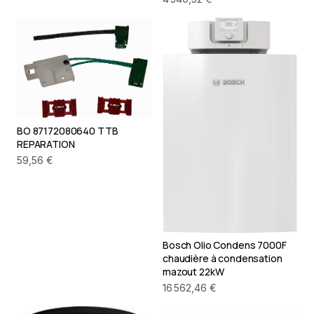
BO 87172080640 TTB
REPARATION
59,56 €
Bosch Olio Condens 7000F
chaudière à condensation
mazout 22kW
16 562,46 €