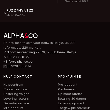
Gratis vanaf 80 €
+32 2 449 81 22
📞
Ma-Vr 8u-18u
ALPHA
&
CO
De pro-marktplaats voor bouw in België. 36 000
referenties, 220 merken.
📍
Ninoofsesteenweg 77-79, 1700 Dilbeek,
België
📞
+32 2 449 81 22
✉
info@alphanco.be
🆔
BE 1028.386.674
HULP CONTACT
PRO-RUIMTE
Helpcentrum
Pro-account
Contacteer ons
Pro tarieven
Bestelling volgen
Op maat offerte
Levering retours
Betaling 30 dagen
Garantie service
Levering op werf
Mijn account
Toegewijde adviseur