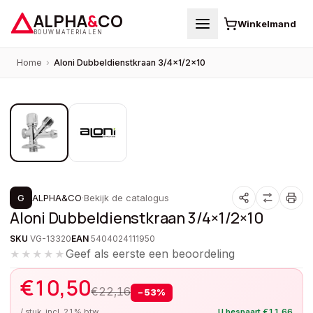
ALPHA
&
CO
Winkelmand
BOUWMATERIALEN
Home
›
Aloni Dubbeldienstkraan 3/4×1/2×10
1
/
2
PROMOTIE
G
ALPHA&CO
·
Bekijk de catalogus
Aloni Dubbeldienstkraan 3/4×1/2×10
SKU
VG-13320
EAN
5404024111950
Geef als eerste een beoordeling
★★★★★
€
10,50
€
22,16
−
53
%
/ stuk, incl. 21% btw
U bespaart
€
11,66