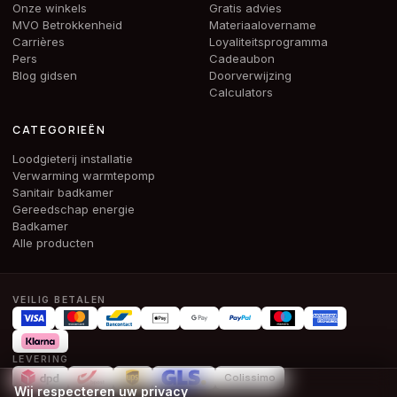
Onze winkels
Gratis advies
MVO Betrokkenheid
Materiaalovername
Carrières
Loyaliteitsprogramma
Pers
Cadeaubon
Blog gidsen
Doorverwijzing
Calculators
CATEGORIEËN
Loodgieterij installatie
Verwarming warmtepomp
Sanitair badkamer
Gereedschap energie
Badkamer
Alle producten
VEILIG BETALEN
LEVERING
Colissimo
Wij respecteren uw privacy