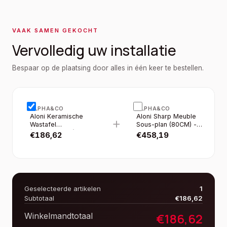
VAAK SAMEN GEKOCHT
Vervolledig uw installatie
Bespaar op de plaatsing door alles in één keer te bestellen.
ALPHA&CO
ALPHA&CO
Aloni Keramische
Aloni Sharp Meuble
+
Wastafel
Sous-plan (80CM) -
(80×48×10CM) - Wit
Noisette
€
186,62
€
458,19
Geselecteerde artikelen
1
Subtotaal
€
186,62
€
186,62
Winkelmandtotaal