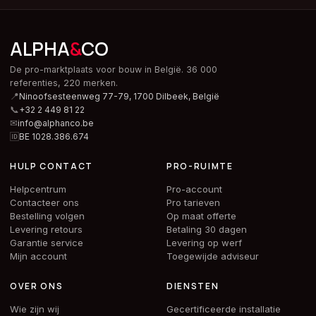
ALPHA
&
CO
De pro-marktplaats voor bouw in België. 36 000
referenties, 220 merken.
📍
Ninoofsesteenweg 77-79, 1700 Dilbeek,
België
📞
+32 2 449 81 22
✉
info@alphanco.be
🆔
BE 1028.386.674
HULP CONTACT
PRO-RUIMTE
Helpcentrum
Pro-account
Contacteer ons
Pro tarieven
Bestelling volgen
Op maat offerte
Levering retours
Betaling 30 dagen
Garantie service
Levering op werf
Mijn account
Toegewijde adviseur
OVER ONS
DIENSTEN
Wie zijn wij
Gecertificeerde installatie