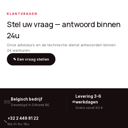
KLANTVRAGEN
Stel uw vraag — antwoord binnen
24u
Onze adviseurs en de technische dienst antwoorden binnen
24 werkuren.
✎
Een vraag stellen
Levering 3-6
Belgisch bedrijf
werkdagen
🇧🇪
🚚
Gevestigd in Dilbeek BE
Gratis vanaf 80 €
+32 2 449 81 22
📞
Ma-Vr 8u-18u