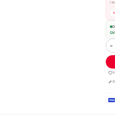
/ s
K
O
−
T
O