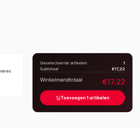
Geselecteerde artikelen
1
Subtotaal
€
17,22
nières
€
17,22
Winkelmandtotaal
Toevoegen
1
artikelen