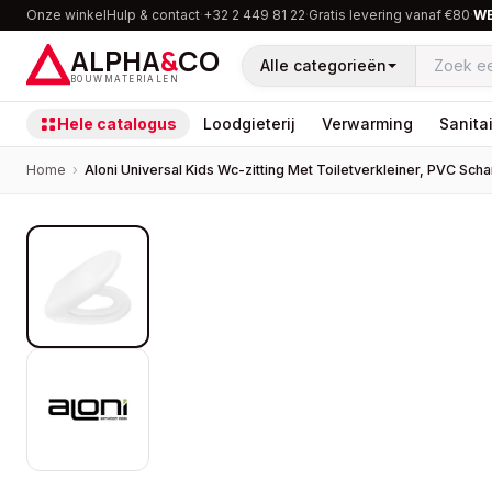
Onze winkel
Hulp & contact
·
+32 2 449 81 22
·
Gratis levering vanaf €80
·
W
ALPHA
&
CO
Alle categorieën
BOUWMATERIALEN
Hele catalogus
Loodgieterij
Verwarming
Sanitai
Home
›
Aloni Universal Kids Wc-zitting Met Toiletverkleiner, PVC Scha