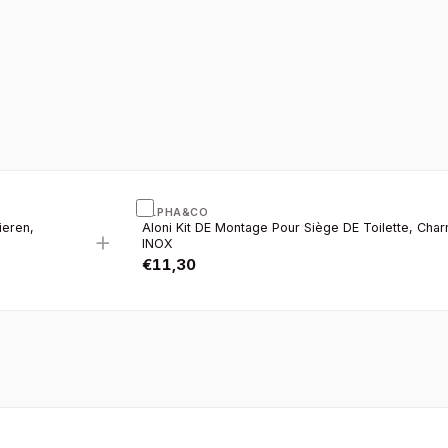
ALPHA&CO
ieren,
Aloni Kit DE Montage Pour Siège DE Toilette, Char
+
INOX
€
11,30