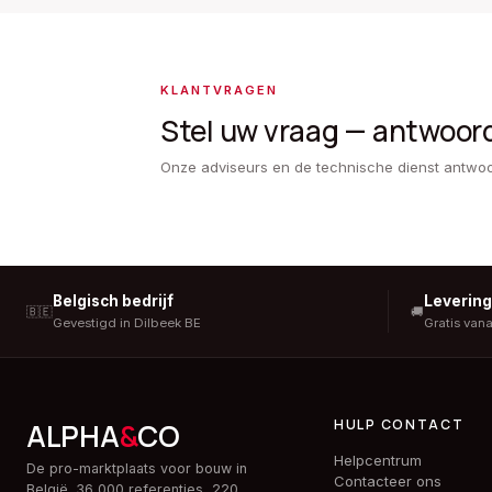
KLANTVRAGEN
Stel uw vraag — antwoor
Onze adviseurs en de technische dienst antwo
Belgisch bedrijf
Leverin
🇧🇪
🚚
Gevestigd in Dilbeek BE
Gratis van
HULP CONTACT
ALPHA
&
CO
Helpcentrum
De pro-marktplaats voor bouw in
Contacteer ons
België. 36 000 referenties, 220