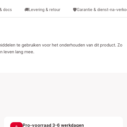
🚚
🛡️
 & docs
Levering & retour
Garantie & dienst-na-verk
iddelen te gebruiken voor het onderhouden van dit product. Zo
en leven lang mee.
Pro-voorraad 3-6 werkdagen