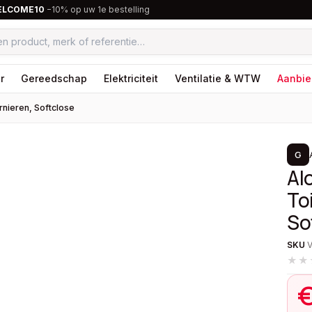
ELCOME10
−10% op uw 1e bestelling
r
Gereedschap
Elektriciteit
Ventilatie & WTW
Aanbie
rnieren, Softclose
1
/
2
G
Al
To
So
SKU
★★