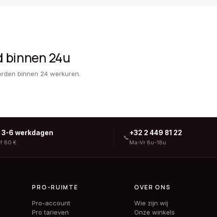
d binnen 24u
orden binnen 24 werkuren.
g 3-6 werkdagen
+32 2 449 81 22
📞
af 80 €
Ma-Vr 8u-18u
PRO-RUIMTE
OVER ONS
Pro-account
Wie zijn wij
Pro tarieven
Onze winkels