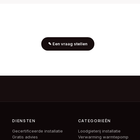
✎
Een vraag stellen
DIENSTEN
CATEGORIEËN
Gecertificeerde installatie
Loodgieterij installatie
Gratis advies
Verwarming warmtepomp