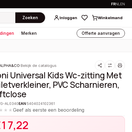
FR
NL
EN
Zoeken
Inloggen
Winkelmand
dingen
Merken
Offerte aanvragen
ALPHA&CO
·
Bekijk de catalogus
oni Universal Kids Wc-zitting Met
iletverkleiner, PVC Scharnieren,
ftclose
VG-AL0340
EAN
5404024102361
Geef als eerste een beoordeling
★★★
€
17,22