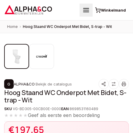
ALPHA
&
CO
Winkelmand
BOUWMATERIALEN
Home
›
Hoog Staand WC Onderpot Met Bidet, S-trap - Wit
1
/
2
G
ALPHA&CO
·
Bekijk de catalogus
Hoog Staand WC Onderpot Met Bidet, S-
trap - Wit
SKU
VG-BD305-00CB00E-0000
EAN
8698531160489
Geef als eerste een beoordeling
★★★★★
€
197,65