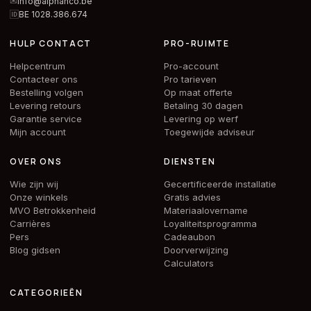
✉
info@alphanco.be
🆔
BE 1028.386.674
HULP CONTACT
PRO-RUIMTE
Helpcentrum
Pro-account
Contacteer ons
Pro tarieven
Bestelling volgen
Op maat offerte
Levering retours
Betaling 30 dagen
Garantie service
Levering op werf
Mijn account
Toegewijde adviseur
OVER ONS
DIENSTEN
Wie zijn wij
Gecertificeerde installatie
Onze winkels
Gratis advies
MVO Betrokkenheid
Materiaalovername
Carrières
Loyaliteitsprogramma
Pers
Cadeaubon
Blog gidsen
Doorverwijzing
Calculators
CATEGORIEËN