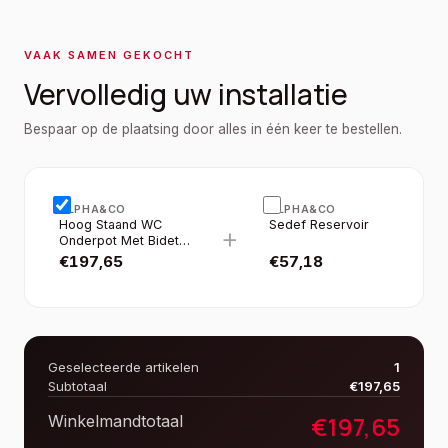
VAAK SAMEN GEKOCHT
Vervolledig uw installatie
Bespaar op de plaatsing door alles in één keer te bestellen.
ALPHA&CO
ALPHA&CO
Hoog Staand WC
Sedef Reservoir
+
Onderpot Met Bidet,
S-trap - Wit
€
197,65
€
57,18
Geselecteerde artikelen
1
Subtotaal
€
197,65
€
197,65
Winkelmandtotaal