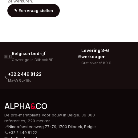
24 werkuren.
✎
Een vraag stellen
Levering 3-6
Belgisch bedrijf
werkdagen
🇧🇪
🚚
Gevestigd in Dilbeek BE
Gratis vanaf 80 €
+32 2 449 81 22
📞
Ma-Vr 8u-18u
ALPHA
&
CO
De pro-marktplaats voor bouw in België. 36 000
referenties, 220 merken.
📍
Ninoofsesteenweg 77-79, 1700 Dilbeek,
België
📞
+32 2 449 81 22