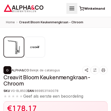
ALPHA
&
CO
Winkelmand
BOUWMATERIALEN
Home
›
Creavit Bloom Keukenmengkraan - Chroom
1
/
2
G
ALPHA&CO
·
Bekijk de catalogus
Creavit Bloom Keukenmengkraan -
Chroom
SKU
VG-BL8502
EAN
8698531140078
Geef als eerste een beoordeling
★★★★★
€
178,17