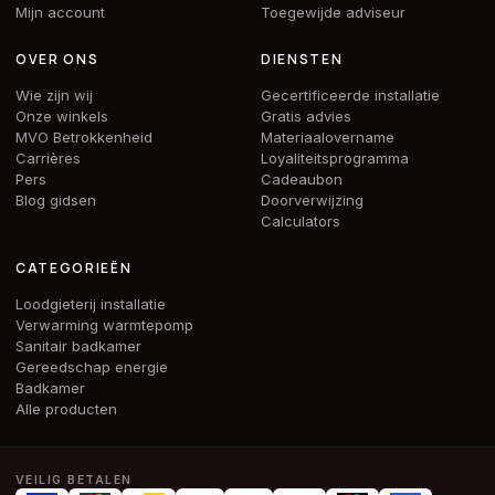
Mijn account
Toegewijde adviseur
OVER ONS
DIENSTEN
Wie zijn wij
Gecertificeerde installatie
Onze winkels
Gratis advies
MVO Betrokkenheid
Materiaalovername
Carrières
Loyaliteitsprogramma
Pers
Cadeaubon
Blog gidsen
Doorverwijzing
Calculators
CATEGORIEËN
Loodgieterij installatie
Verwarming warmtepomp
Sanitair badkamer
Gereedschap energie
Badkamer
Alle producten
VEILIG BETALEN