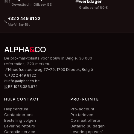
werkdagen
🇧🇪
🚚
Gevestigd in Dilbeek BE
Gratis vanaf 80 €
+32 2 449 81 22
📞
Ma-Vr 8u-18u
ALPHA
&
CO
De pro-marktplaats voor bouw in België. 36 000
referenties, 220 merken.
📍
Ninoofsesteenweg 77-79, 1700 Dilbeek,
België
📞
+32 2 449 81 22
✉
info@alphanco.be
🆔
BE 1028.386.674
HULP CONTACT
PRO-RUIMTE
Helpcentrum
Pro-account
Contacteer ons
Pro tarieven
Bestelling volgen
Op maat offerte
Levering retours
Betaling 30 dagen
Garantie service
Levering op werf