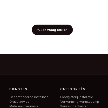
✎
Een vraag stellen
DIENSTEN
CATEGORIEËN
Gecertificeerde installatie
Loodgieterij installatie
Gratis advies
Verwarming warmtepomp
Materiaalovername
Sanitair badkamer