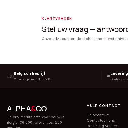
KLANTVRAGEN
Stel uw vraag — antwoor
Onze adviseurs en de technische dienst antwo
Belgisch bedrijf
Leverin
🇧🇪
🚚
Gevestigd in Dilbeek BE
Gratis van
HULP CONTACT
ALPHA
&
CO
Helpcentrum
De pro-marktplaats voor bouw in
Contacteer ons
België. 36 000 referenties, 220
Bestelling volgen
merken.