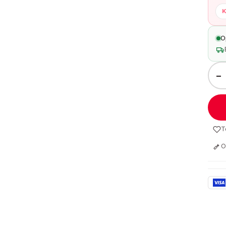
K
O
−
T
O