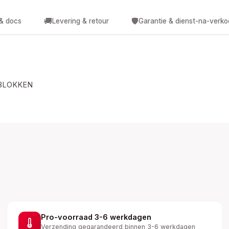
🚚
🛡️
 & docs
Levering & retour
Garantie & dienst-na-verk
TBLOKKEN
Pro-voorraad 3-6 werkdagen
Verzending gegarandeerd binnen 3-6 werkdagen