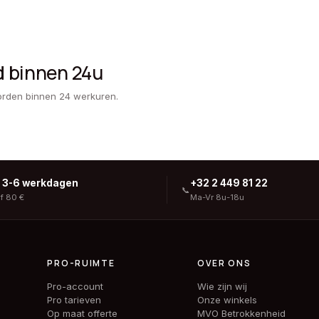
d binnen 24u
orden binnen 24 werkuren.
g 3-6 werkdagen
+32 2 449 81 22
📞
af 80 €
Ma-Vr 8u-18u
PRO-RUIMTE
OVER ONS
Pro-account
Wie zijn wij
Pro tarieven
Onze winkels
Op maat offerte
MVO Betrokkenheid