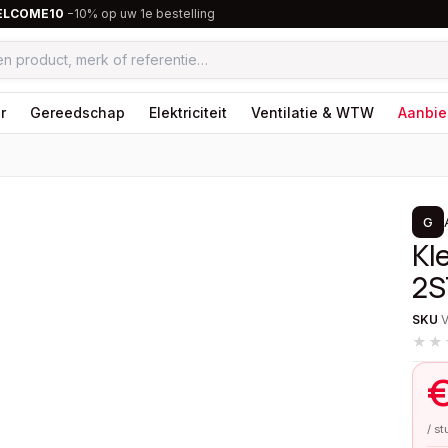
ELCOME10
−10% op uw 1e bestelling
r
Gereedschap
Elektriciteit
Ventilatie & WTW
Aanbie
1
/
2
G
Kl
2S
SKU
★★
/ s