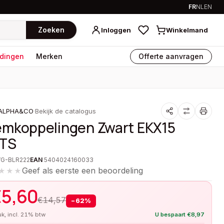
FR
NL
EN
Zoeken
Inloggen
Winkelmand
dingen
Merken
Offerte aanvragen
ALPHA&CO
·
Bekijk de catalogus
emkoppelingen Zwart EKX15
TS
VG-BLR222
EAN
5404024160033
Geef als eerste een beoordeling
★★★
€
5,60
€
14,57
−
62
%
tuk, incl. 21% btw
U bespaart
€
8,97