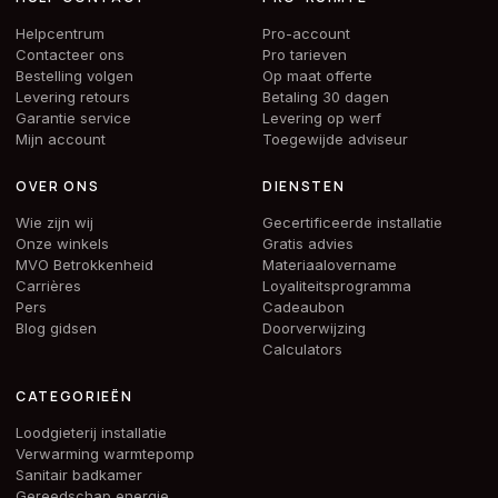
Helpcentrum
Pro-account
Contacteer ons
Pro tarieven
Bestelling volgen
Op maat offerte
Levering retours
Betaling 30 dagen
Garantie service
Levering op werf
Mijn account
Toegewijde adviseur
OVER ONS
DIENSTEN
Wie zijn wij
Gecertificeerde installatie
Onze winkels
Gratis advies
MVO Betrokkenheid
Materiaalovername
Carrières
Loyaliteitsprogramma
Pers
Cadeaubon
Blog gidsen
Doorverwijzing
Calculators
CATEGORIEËN
Loodgieterij installatie
Verwarming warmtepomp
Sanitair badkamer
Gereedschap energie