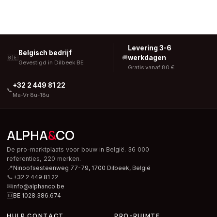
Levering 3-6
Belgisch bedrijf
werkdagen
🇧🇪
🚚
Gevestigd in Dilbeek BE
Gratis vanaf 80 €
+32 2 449 81 22
📞
Ma-Vr 8u-18u
ALPHA
&
CO
De pro-marktplaats voor bouw in België. 36 000
referenties, 220 merken.
📍
Ninoofsesteenweg 77-79, 1700 Dilbeek,
België
📞
+32 2 449 81 22
✉
info@alphanco.be
🆔
BE 1028.386.674
HULP CONTACT
PRO-RUIMTE