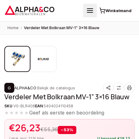
ALPHA
&
CO
Winkelmand
BOUWMATERIALEN
Home
›
Verdeler Met Bolkraan MV-1” 3×16 Blauw
1
/
2
PROMOTIE
G
ALPHA&CO
·
Bekijk de catalogus
Verdeler Met Bolkraan MV-1” 3×16 Blauw
SKU
VG-BLR408
EAN
5404024110458
Geef als eerste een beoordeling
★★★★★
€
26,23
€
55,36
−
53
%
/ stuk, incl. 21% btw
U bespaart
€
29,13