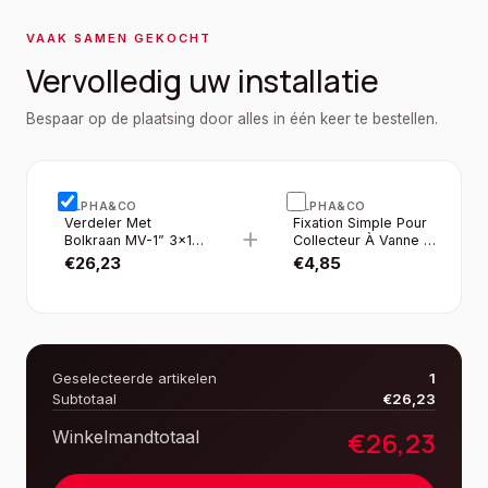
VAAK SAMEN GEKOCHT
Vervolledig uw installatie
Bespaar op de plaatsing door alles in één keer te bestellen.
ALPHA&CO
ALPHA&CO
Verdeler Met
Fixation Simple Pour
+
Bolkraan MV-1” 3×16
Collecteur À Vanne 1”
Blauw
2PCS/SET
€
26,23
€
4,85
Geselecteerde artikelen
1
Subtotaal
€
26,23
€
26,23
Winkelmandtotaal