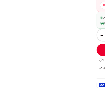
K
O
−
T
O