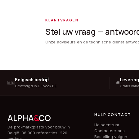
KLANTVRAGEN
Stel uw vraag — antwoor
Onze adviseurs en de technische dienst antwo
Belgisch bedrijf
Leverin
🇧🇪
🚚
Gevestigd in Dilbeek BE
Gratis van
HULP CONTACT
ALPHA
&
CO
Helpcentrum
De pro-marktplaats voor bouw in
Contacteer ons
België. 36 000 referenties, 220
Bestelling volgen
merken.