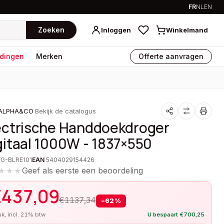
FR
NL
EN
Zoeken
Inloggen
Winkelmand
dingen
Merken
Offerte aanvragen
ALPHA&CO
·
Bekijk de catalogus
ectrische Handdoekdroger
gitaal 1000W - 1837×550
VG-BLRE101
EAN
5404029154426
Geef als eerste een beoordeling
★★★
€
437,09
€
1137,34
−
62
%
tuk, incl. 21% btw
U bespaart
€
700,25