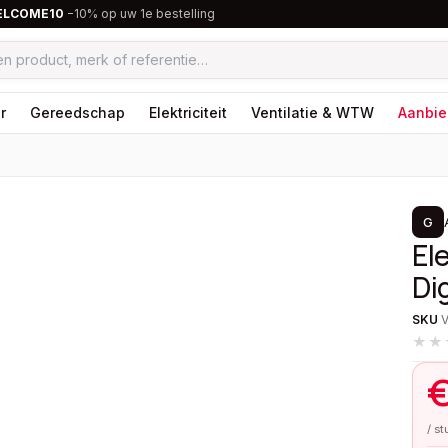
ELCOME10
−10% op uw 1e bestelling
r
Gereedschap
Elektriciteit
Ventilatie & WTW
Aanbie
1
/
2
G
El
Di
SKU
★★
/ s