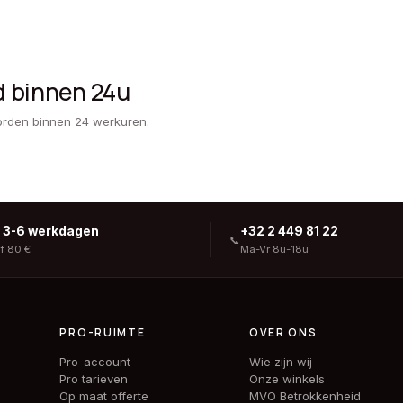
d binnen 24u
orden binnen 24 werkuren.
g 3-6 werkdagen
+32 2 449 81 22
📞
af 80 €
Ma-Vr 8u-18u
PRO-RUIMTE
OVER ONS
Pro-account
Wie zijn wij
Pro tarieven
Onze winkels
Op maat offerte
MVO Betrokkenheid