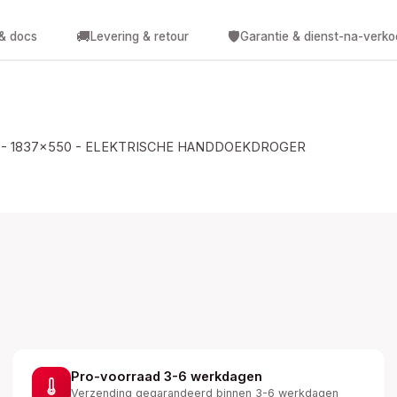
🚚
🛡️
 & docs
Levering & retour
Garantie & dienst-na-verk
 - 1837x550 - ELEKTRISCHE HANDDOEKDROGER
Pro-voorraad 3-6 werkdagen
Verzending gegarandeerd binnen 3-6 werkdagen