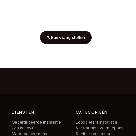
✎
Een vraag stellen
DIENSTEN
CATEGORIEËN
Gecertificeerde installatie
Loodgieterij installatie
Gratis advies
Verwarming warmtepomp
Materiaalovername
Sanitair badkamer