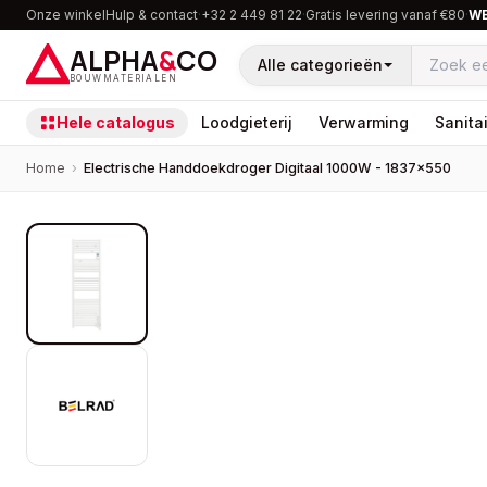
Onze winkel
Hulp & contact
·
+32 2 449 81 22
·
Gratis levering vanaf €80
·
W
ALPHA
&
CO
Alle categorieën
BOUWMATERIALEN
Hele catalogus
Loodgieterij
Verwarming
Sanitai
Home
›
Electrische Handdoekdroger Digitaal 1000W - 1837×550
PROMOTIE