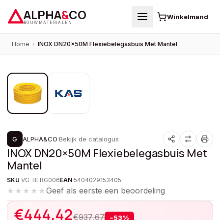
ALPHA
&
CO
Winkelmand
BOUWMATERIALEN
Home
›
INOX DN20×50M Flexiebelegasbuis Met Mantel
1
/
2
PROMOTIE
G
ALPHA&CO
·
Bekijk de catalogus
INOX DN20×50M Flexiebelegasbuis Met
Mantel
SKU
VG-BLRG006
EAN
5404029153405
Geef als eerste een beoordeling
★★★★★
€
444,42
€
937,67
−
53
%