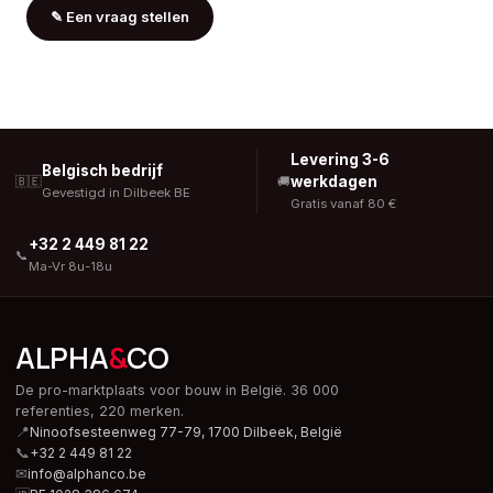
✎
Een vraag stellen
Levering 3-6
Belgisch bedrijf
werkdagen
🇧🇪
🚚
Gevestigd in Dilbeek BE
Gratis vanaf 80 €
+32 2 449 81 22
📞
Ma-Vr 8u-18u
ALPHA
&
CO
De pro-marktplaats voor bouw in België. 36 000
referenties, 220 merken.
📍
Ninoofsesteenweg 77-79, 1700 Dilbeek,
België
📞
+32 2 449 81 22
✉
info@alphanco.be