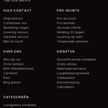
🆔
BE 1028.386.674
HULP CONTACT
PRO-RUIMTE
Helpcentrum
Pro-account
Contacteer ons
Pro tarieven
Bestelling volgen
Op maat offerte
Levering retours
Betaling 30 dagen
Garantie service
Levering op werf
Mijn account
Toegewijde adviseur
OVER ONS
DIENSTEN
Wie zijn wij
Gecertificeerde installatie
Onze winkels
Gratis advies
MVO Betrokkenheid
Materiaalovername
Carrières
Loyaliteitsprogramma
Pers
Cadeaubon
Blog gidsen
Doorverwijzing
Calculators
CATEGORIEËN
Loodgieterij installatie