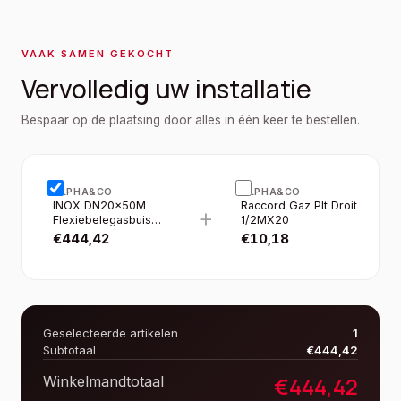
VAAK SAMEN GEKOCHT
Vervolledig uw installatie
Bespaar op de plaatsing door alles in één keer te bestellen.
ALPHA&CO
ALPHA&CO
INOX DN20×50M
Raccord Gaz Plt Droit
+
Flexiebelegasbuis
1/2MX20
Met Mantel
€
444,42
€
10,18
Geselecteerde artikelen
1
Subtotaal
€
444,42
€
444,42
Winkelmandtotaal