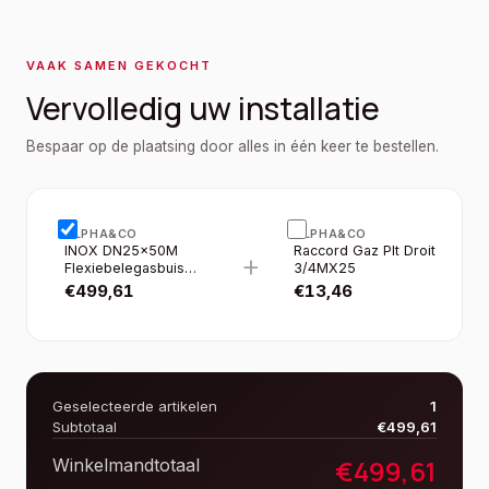
VAAK SAMEN GEKOCHT
Vervolledig uw installatie
Bespaar op de plaatsing door alles in één keer te bestellen.
ALPHA&CO
ALPHA&CO
INOX DN25×50M
Raccord Gaz Plt Droit
+
Flexiebelegasbuis
3/4MX25
Met Mantel
€
499,61
€
13,46
Geselecteerde artikelen
1
Subtotaal
€
499,61
€
499,61
Winkelmandtotaal