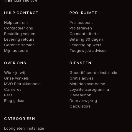
🆔
BE 1028.386.674
HULP CONTACT
PRO-RUIMTE
Helpcentrum
Pro-account
Contacteer ons
Pro tarieven
Bestelling volgen
Op maat offerte
Levering retours
Betaling 30 dagen
Garantie service
Levering op werf
Mijn account
Toegewijde adviseur
OVER ONS
DIENSTEN
Wie zijn wij
Gecertificeerde installatie
Onze winkels
Gratis advies
MVO Betrokkenheid
Materiaalovername
Carrières
Loyaliteitsprogramma
Pers
Cadeaubon
Blog gidsen
Doorverwijzing
Calculators
CATEGORIEËN
Loodgieterij installatie