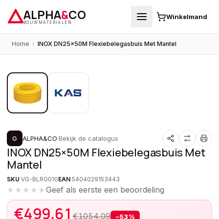
ALPHA
&
CO
Winkelmand
BOUWMATERIALEN
Home
›
INOX DN25×50M Flexiebelegasbuis Met Mantel
1
/
2
PROMOTIE
G
ALPHA&CO
·
Bekijk de catalogus
INOX DN25×50M Flexiebelegasbuis Met
Mantel
SKU
VG-BLRG010
EAN
5404029153443
Geef als eerste een beoordeling
★★★★★
€
499,61
€
1054,09
−
53
%