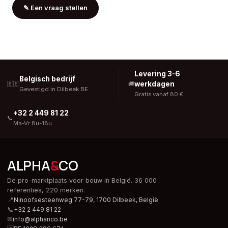
✎
Een vraag stellen
Levering 3-6
Belgisch bedrijf
werkdagen
🇧🇪
🚚
Gevestigd in Dilbeek BE
Gratis vanaf 80 €
+32 2 449 81 22
📞
Ma-Vr 8u-18u
ALPHA
&
CO
De pro-marktplaats voor bouw in België. 36 000
referenties, 220 merken.
📍
Ninoofsesteenweg 77-79, 1700 Dilbeek,
België
📞
+32 2 449 81 22
✉
info@alphanco.be