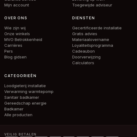
Mijn account
Toegewijde adviseur
OVER ONS
DIENSTEN
Wie zijn wij
Gecertificeerde installatie
Onze winkels
Gratis advies
MVO Betrokkenheid
Materiaalovername
Carrières
Loyaliteitsprogramma
Pers
Cadeaubon
Blog gidsen
Doorverwijzing
Calculators
CATEGORIEËN
Loodgieterij installatie
Verwarming warmtepomp
Sanitair badkamer
Gereedschap energie
Badkamer
Alle producten
VEILIG BETALEN