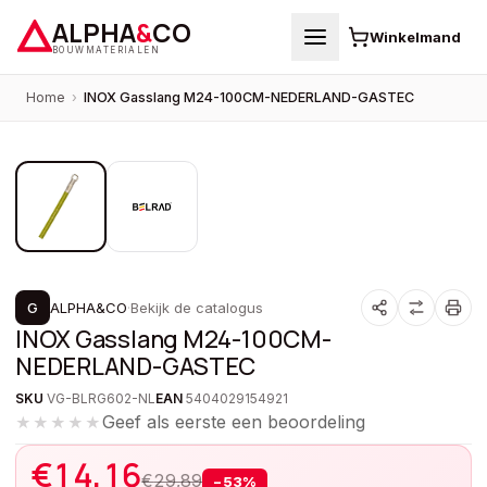
ALPHA
&
CO
Winkelmand
BOUWMATERIALEN
Home
›
INOX Gasslang M24-100CM-NEDERLAND-GASTEC
1
/
2
PROMOTIE
G
ALPHA&CO
·
Bekijk de catalogus
INOX Gasslang M24-100CM-
NEDERLAND-GASTEC
SKU
VG-BLRG602-NL
EAN
5404029154921
Geef als eerste een beoordeling
★★★★★
€
14,16
€
29,89
−
53
%