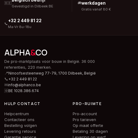
Belgisch bedrijf
werkdagen
🇧🇪
🚚
Gevestigd in Dilbeek BE
Gratis vanaf 80 €
+32 2 449 81 22
📞
Ma-Vr 8u-18u
ALPHA
&
CO
De pro-marktplaats voor bouw in België. 36 000
referenties, 220 merken.
📍
Ninoofsesteenweg 77-79, 1700 Dilbeek,
België
📞
+32 2 449 81 22
✉
info@alphanco.be
🆔
BE 1028.386.674
HULP CONTACT
PRO-RUIMTE
Helpcentrum
Pro-account
Contacteer ons
Pro tarieven
Bestelling volgen
Op maat offerte
Levering retours
Betaling 30 dagen
Garantie service
Levering op werf