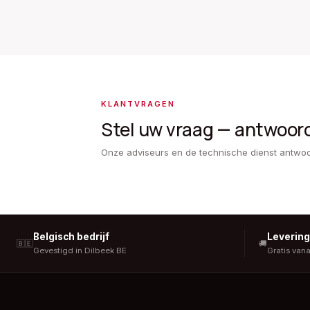
KLANTVRAGEN
Stel uw vraag — antwoor
Onze adviseurs en de technische dienst antwo
Belgisch bedrijf
Leverin
🇧🇪
🚚
Gevestigd in Dilbeek BE
Gratis van