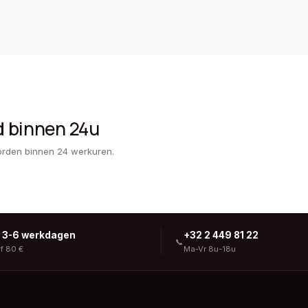
d binnen 24u
orden binnen 24 werkuren.
g 3-6 werkdagen
+32 2 449 81 22
📞
af 80 €
Ma-Vr 8u-18u