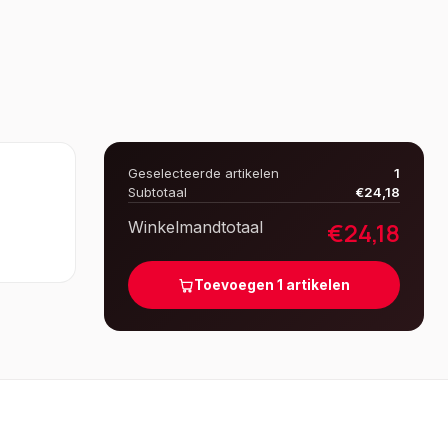
Geselecteerde artikelen
1
Subtotaal
€
24,18
€
24,18
Winkelmandtotaal
Toevoegen
1
artikelen