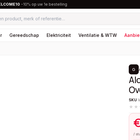
ELCOME10
−10% op uw 1e bestelling
r
Gereedschap
Elektriciteit
Ventilatie & WTW
Aanbie
1
/
2
G
Al
Ov
SKU
★★
/ s