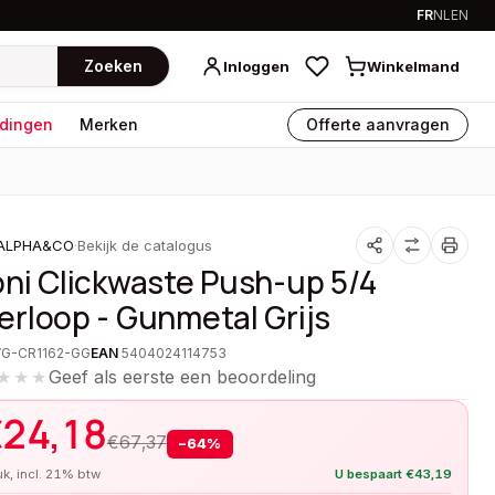
FR
NL
EN
Zoeken
Inloggen
Winkelmand
dingen
Merken
Offerte aanvragen
ALPHA&CO
·
Bekijk de catalogus
oni Clickwaste Push-up 5/4
erloop - Gunmetal Grijs
VG-CR1162-GG
EAN
5404024114753
Geef als eerste een beoordeling
★★★
€
24,18
€
67,37
−
64
%
tuk, incl. 21% btw
U bespaart
€
43,19