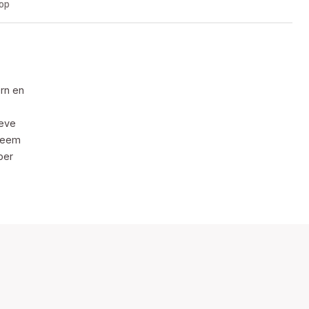
oop
rn en
ieve
steem
per