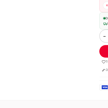
K
O
−
T
O