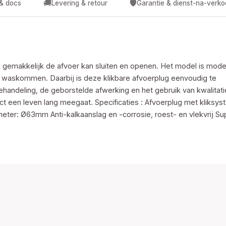
🚚
🛡️
 & docs
Levering & retour
Garantie & dienst-na-verk
 gemakkelijk de afvoer kan sluiten en openen. Het model is mode
n waskommen. Daarbij is deze klikbare afvoerplug eenvoudig te
handeling, de geborstelde afwerking en het gebruik van kwalitat
t een leven lang meegaat. Specificaties : Afvoerplug met kliksy
eter: Ø63mm Anti-kalkaanslag en -corrosie, roest- en vlekvrij Su