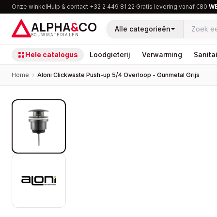
Onze winkel
Hulp & contact
·
+32 2 449 81 22
·
Gratis levering vanaf €80
·
W
ALPHA
&
CO
Alle categorieën
BOUWMATERIALEN
Hele catalogus
Loodgieterij
Verwarming
Sanitai
Home
›
Aloni Clickwaste Push-up 5/4 Overloop - Gunmetal Grijs
PROMOTIE