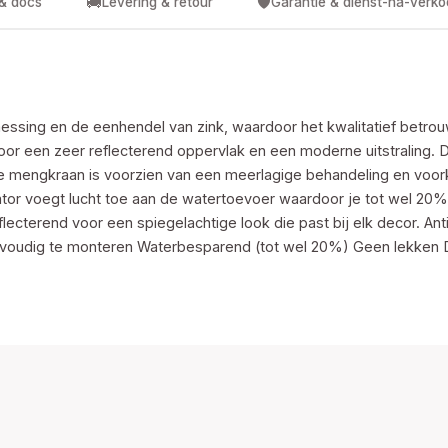
🚚
🛡️
 & docs
Levering & retour
Garantie & dienst-na-verk
ssing en de eenhendel van zink, waardoor het kwalitatief betro
or een zeer reflecterend oppervlak en een moderne uitstraling. 
. De mengkraan is voorzien van een meerlagige behandeling en voo
tor voegt lucht toe aan de watertoevoer waardoor je tot wel 20%
lecterend voor een spiegelachtige look die past bij elk decor. Ant
Eenvoudig te monteren Waterbesparend (tot wel 20%) Geen lekken D