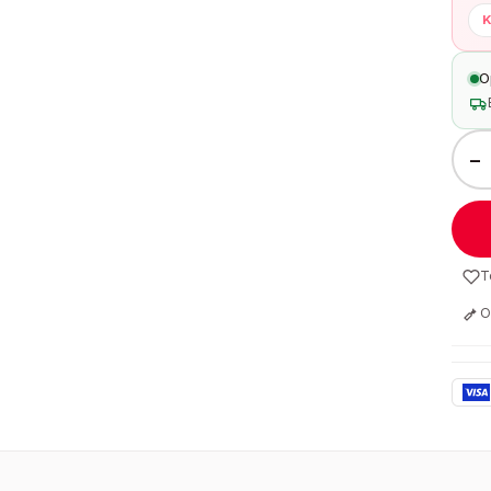
K
O
−
T
O