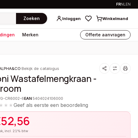
FR
NL
EN
Zoeken
Inloggen
Winkelmand
dingen
Merken
Offerte aanvragen
ALPHA&CO
·
Bekijk de catalogus
oni Wastafelmengkraan -
room
VG-CR6002-6
EAN
5404024106000
Geef als eerste een beoordeling
★★★
€
52,56
tuk, incl. 21% btw