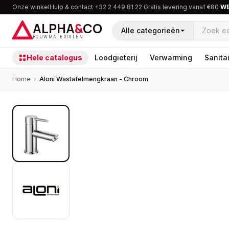
Onze winkel
Hulp & contact
·
+32 2 449 81 22
·
Gratis levering vanaf €80
·
W
ALPHA
&
CO
Alle categorieën
BOUWMATERIALEN
Hele catalogus
Loodgieterij
Verwarming
Sanitai
Home
›
Aloni Wastafelmengkraan - Chroom