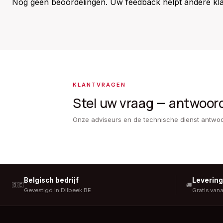
Nog geen beoordelingen. Uw feedback helpt andere kla
KLANTVRAGEN
Stel uw vraag — antwoor
Onze adviseurs en de technische dienst antwo
Belgisch bedrijf
Leverin
🇧🇪
🚚
Gevestigd in Dilbeek BE
Gratis van