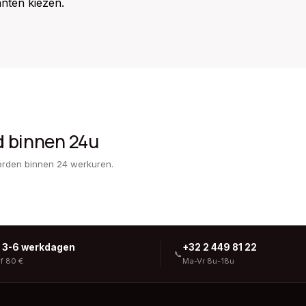
nten kiezen.
d binnen 24u
orden binnen 24 werkuren.
g 3-6 werkdagen
+32 2 449 81 22
📞
af 80 €
Ma-Vr 8u-18u