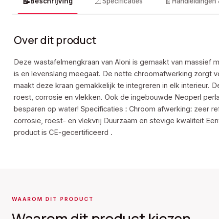
📝
📐
📄
Beschrijving
Specificaties
Handleidingen
Over dit product
Deze wastafelmengkraan van Aloni is gemaakt van massief me
is en levenslang meegaat. De nette chroomafwerking zorgt vo
maakt deze kraan gemakkelijk te integreren in elk interieur
roest, corrosie en vlekken. Ook de ingebouwde Neoperl perla
besparen op water! Specificaties : Chroom afwerking: zeer ref
corrosie, roest- en vlekvrij Duurzaam en stevige kwaliteit 
product is CE-gecertificeerd .
WAAROM DIT PRODUCT
Waarom dit product kiezen