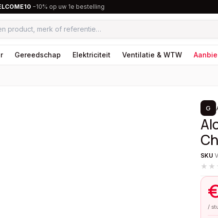
ELCOME10
−10% op uw 1e bestelling
r
Gereedschap
Elektriciteit
Ventilatie & WTW
Aanbie
1
/
2
G
Al
Ch
SKU
★★
/ s