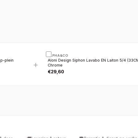
ALPHA&CO
op-plein
Aloni Design Siphon Lavabo EN Laiton 5/4 (33CM
+
Chrome
€
29,60