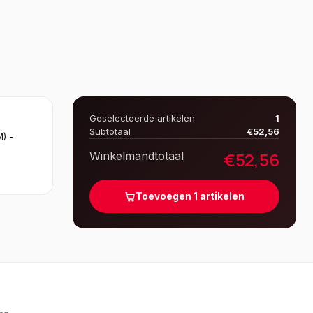
Geselecteerde artikelen
1
Subtotaal
€
52,56
) -
€
52,56
Winkelmandtotaal
Toevoegen
1
artikelen