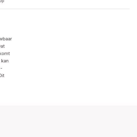
oop
uwbaar
Dat
rkomt
 kan
i-
it