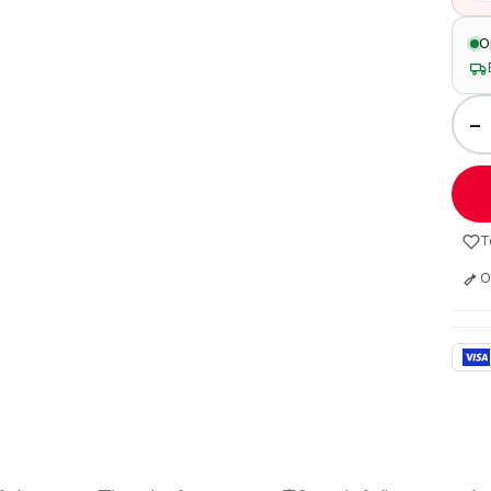
O
−
T
O