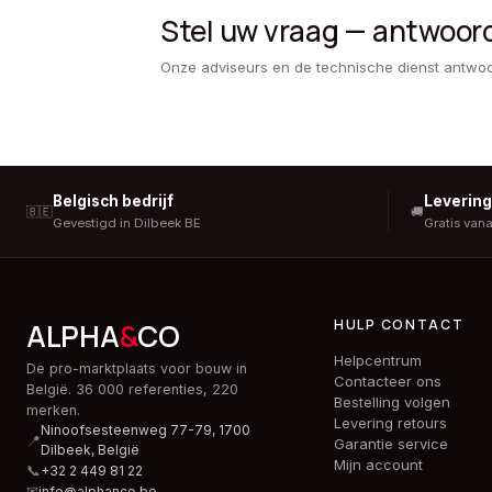
Stel uw vraag — antwoor
Onze adviseurs en de technische dienst antwo
Belgisch bedrijf
Leverin
🇧🇪
🚚
Gevestigd in Dilbeek BE
Gratis van
HULP CONTACT
ALPHA
&
CO
Helpcentrum
De pro-marktplaats voor bouw in
Contacteer ons
België. 36 000 referenties, 220
Bestelling volgen
merken.
Levering retours
Ninoofsesteenweg 77-79, 1700
📍
Garantie service
Dilbeek,
België
Mijn account
📞
+32 2 449 81 22
✉
info@alphanco.be