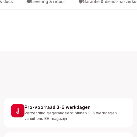
🚚
🛡️
 & docs
Levering & retour
Garantie & dienst-na-verk
Pro-voorraad 3-6 werkdagen
Verzending gegarandeerd binnen 3-6 werkdagen
vanuit ons BE-magazijn