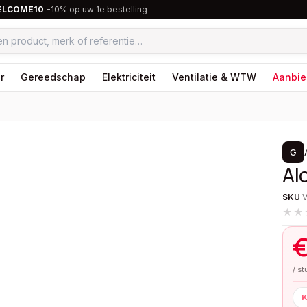
ELCOME10
−10% op uw 1e bestelling
r
Gereedschap
Elektriciteit
Ventilatie & WTW
Aanbie
1
/
2
G
Al
SKU
★★
/ s
K