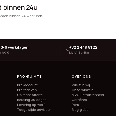
d binnen 24u
orden binnen 24 werkuren.
g 3-6 werkdagen
+32 2 449 81 22
📞
af 80 €
Ma-Vr 8u-18u
PRO-RUIMTE
OVER ONS
Pro-account
Wie zijn wij
Pro tarieven
Onze winkels
Op maat offerte
MVO Betrokkenheid
Betaling 30 dagen
Carrières
Levering op werf
Pers
Toegewijde adviseur
Blog gidsen