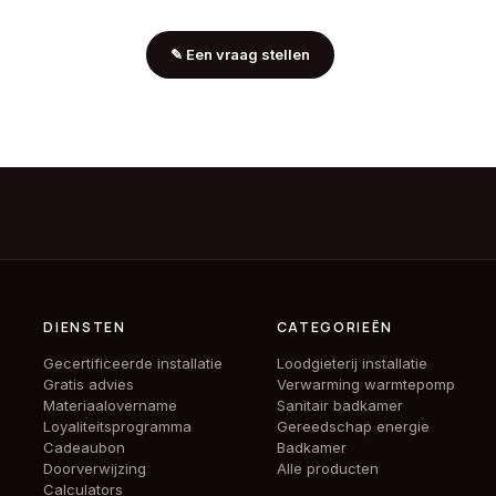
✎
Een vraag stellen
DIENSTEN
CATEGORIEËN
Gecertificeerde installatie
Loodgieterij installatie
Gratis advies
Verwarming warmtepomp
Materiaalovername
Sanitair badkamer
Loyaliteitsprogramma
Gereedschap energie
Cadeaubon
Badkamer
Doorverwijzing
Alle producten
Calculators