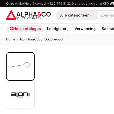
Onze winkel
Hulp & contact
·
+32 2 449 81 22
·
Gratis levering vanaf €80
·
W
ALPHA
&
CO
Alle categorieën
BOUWMATERIALEN
Hele catalogus
Loodgieterij
Verwarming
Sanitai
Home
›
Aloni Haak Voor Douchegoot