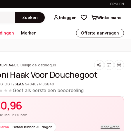
FR
NL
EN
Zoeken
Inloggen
Winkelmand
dingen
Merken
Offerte aanvragen
ALPHA&CO
·
Bekijk de catalogus
oni Haak Voor Douchegoot
VG-DGT26
EAN
5404024106840
Geef als eerste een beoordeling
★★★
€
0,96
tuk, incl. 21% btw
larna
·
Betaal binnen 30 dagen
Meer weten