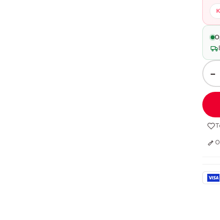
K
O
−
T
O