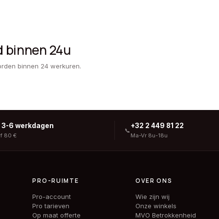
d binnen 24u
orden binnen 24 werkuren.
g 3-6 werkdagen
+32 2 449 81 22
📞
af 80 €
Ma-Vr 8u-18u
PRO-RUIMTE
OVER ONS
Pro-account
Wie zijn wij
Pro tarieven
Onze winkels
Op maat offerte
MVO Betrokkenheid