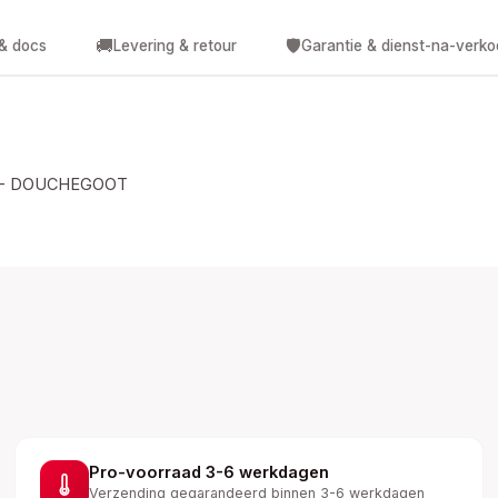
🚚
🛡️
 & docs
Levering & retour
Garantie & dienst-na-verk
 - DOUCHEGOOT
Pro-voorraad 3-6 werkdagen
Verzending gegarandeerd binnen 3-6 werkdagen