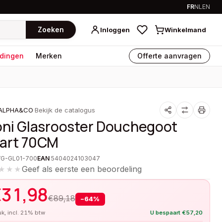
FR
NL
EN
Zoeken
Inloggen
Winkelmand
dingen
Merken
Offerte aanvragen
ALPHA&CO
·
Bekijk de catalogus
oni Glasrooster Douchegoot
art 70CM
VG-GL01-700
EAN
5404024103047
Geef als eerste een beoordeling
★★★
€
31,98
€
89,18
−
64
%
tuk, incl. 21% btw
U bespaart
€
57,20