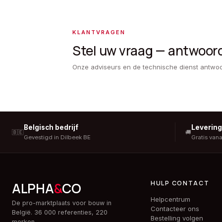
KLANTVRAGEN
Stel uw vraag — antwoor
Onze adviseurs en de technische dienst antwo
Belgisch bedrijf
Leverin
🇧🇪
🚚
Gevestigd in Dilbeek BE
Gratis van
HULP CONTACT
ALPHA
&
CO
Helpcentrum
De pro-marktplaats voor bouw in
Contacteer ons
België. 36 000 referenties, 220
Bestelling volgen
merken.