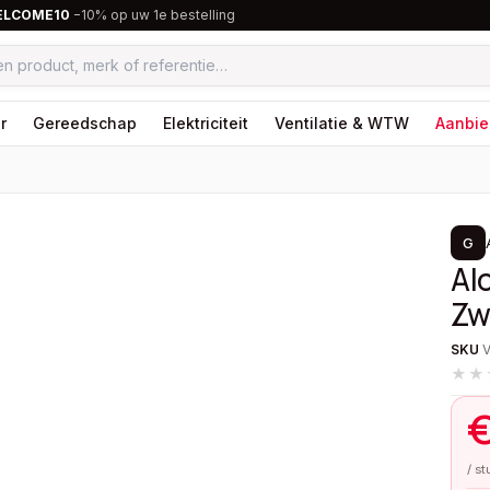
ELCOME10
−10% op uw 1e bestelling
r
Gereedschap
Elektriciteit
Ventilatie & WTW
Aanbie
1
/
3
G
Al
Zw
SKU
★★
/ s