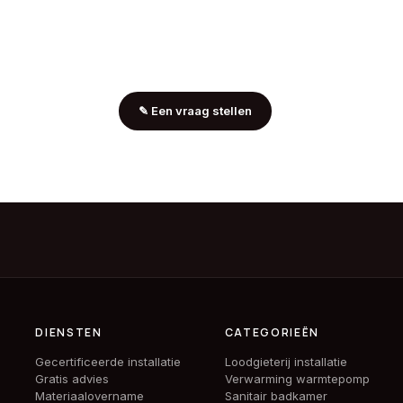
✎
Een vraag stellen
DIENSTEN
CATEGORIEËN
Gecertificeerde installatie
Loodgieterij installatie
Gratis advies
Verwarming warmtepomp
Materiaalovername
Sanitair badkamer