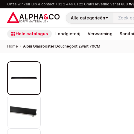
Onze winkel
Hulp & contact
·
+32 2 449 81 22
·
Gratis levering vanaf €80
·
W
ALPHA
&
CO
Alle categorieën
BOUWMATERIALEN
Hele catalogus
Loodgieterij
Verwarming
Sanitai
Home
›
Aloni Glasrooster Douchegoot Zwart 70CM
PROMOTIE