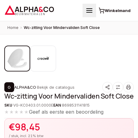
ALPHA
&
CO
Winkelmand
BOUWMATERIALEN
Home
›
Wc-zitting Voor Mindervaliden Soft Close
1
/
2
G
ALPHA&CO
·
Bekijk de catalogus
Wc-zitting Voor Mindervaliden Soft Close
SKU
VG-KC0403.01.0000E
EAN
8698531141815
Geef als eerste een beoordeling
★★★★★
€
98,45
/ stuk, incl. 21% btw