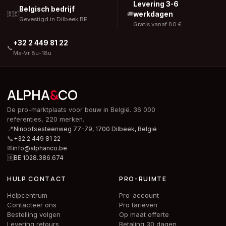
Levering 3-6
Belgisch bedrijf
werkdagen
🇧🇪
🚚
Gevestigd in Dilbeek BE
Gratis vanaf 80 €
+32 2 449 81 22
📞
Ma-Vr 8u-18u
ALPHA
&
CO
De pro-marktplaats voor bouw in België. 36 000
referenties, 220 merken.
📍
Ninoofsesteenweg 77-79, 1700 Dilbeek,
België
📞
+32 2 449 81 22
✉
info@alphanco.be
🆔
BE 1028.386.674
HULP CONTACT
PRO-RUIMTE
Helpcentrum
Pro-account
Contacteer ons
Pro tarieven
Bestelling volgen
Op maat offerte
Levering retours
Betaling 30 dagen