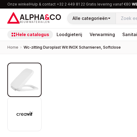
Onze winkel
Hulp & contact
·
+32 2 449 81 22
·
Gratis levering vanaf €80
·
W
ALPHA
&
CO
Alle categorieën
BOUWMATERIALEN
Hele catalogus
Loodgieterij
Verwarming
Sanitai
Home
›
Wc-zitting Duroplast Wit INOX Scharnieren, Softclose