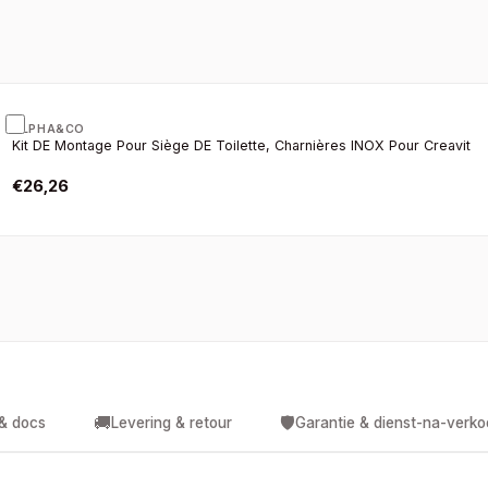
ALPHA&CO
Kit DE Montage Pour Siège DE Toilette, Charnières INOX Pour Creavit
€
26,26
🚚
🛡️
 & docs
Levering & retour
Garantie & dienst-na-verk