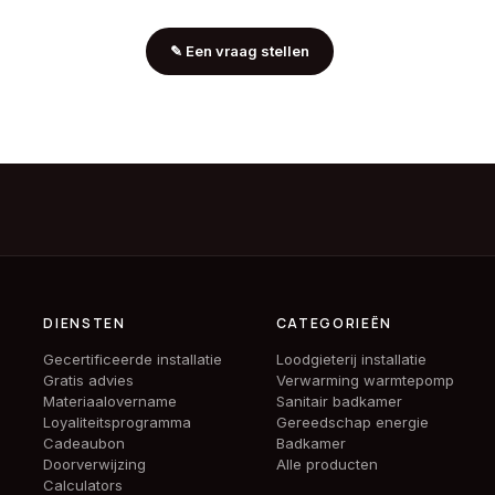
✎
Een vraag stellen
DIENSTEN
CATEGORIEËN
Gecertificeerde installatie
Loodgieterij installatie
Gratis advies
Verwarming warmtepomp
Materiaalovername
Sanitair badkamer
Loyaliteitsprogramma
Gereedschap energie
Cadeaubon
Badkamer
Doorverwijzing
Alle producten
Calculators