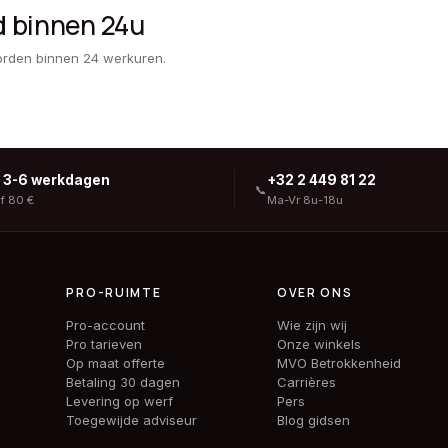
d binnen 24u
orden binnen 24 werkuren.
g 3-6 werkdagen
+32 2 449 81 22
📞
af 80 €
Ma-Vr 8u-18u
PRO-RUIMTE
OVER ONS
Pro-account
Wie zijn wij
Pro tarieven
Onze winkels
Op maat offerte
MVO Betrokkenheid
Betaling 30 dagen
Carrières
Levering op werf
Pers
Toegewijde adviseur
Blog gidsen