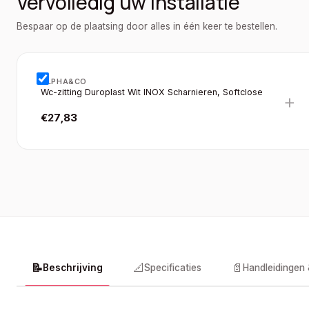
Vervolledig uw installatie
Bespaar op de plaatsing door alles in één keer te bestellen.
ALPHA&CO
Wc-zitting Duroplast Wit INOX Scharnieren, Softclose
+
€
27,83
📝
📐
📄
Beschrijving
Specificaties
Handleidingen