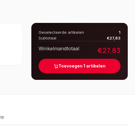
Geselecteerde artikelen
1
Subtotaal
€
27,83
€
27,83
Winkelmandtotaal
Toevoegen
1
artikelen
oop