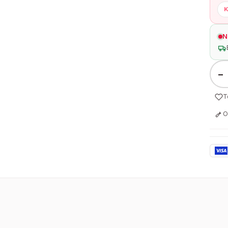
K
N
−
T
O