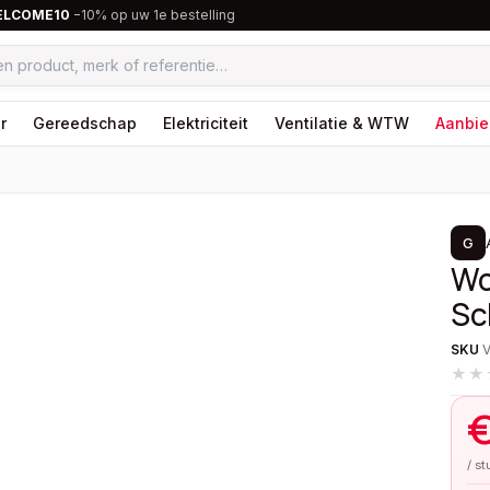
ELCOME10
−10% op uw 1e bestelling
r
Gereedschap
Elektriciteit
Ventilatie & WTW
Aanbie
1
/
2
G
Wc
Sc
SKU
★★
/ s