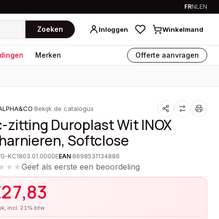
FR
NL
EN
Zoeken
Inloggen
Winkelmand
dingen
Merken
Offerte aanvragen
ALPHA&CO
·
Bekijk de catalogus
-zitting Duroplast Wit INOX
harnieren, Softclose
VG-KC1803.01.0000E
EAN
8698531134886
Geef als eerste een beoordeling
★★★
€
27,83
tuk, incl. 21% btw