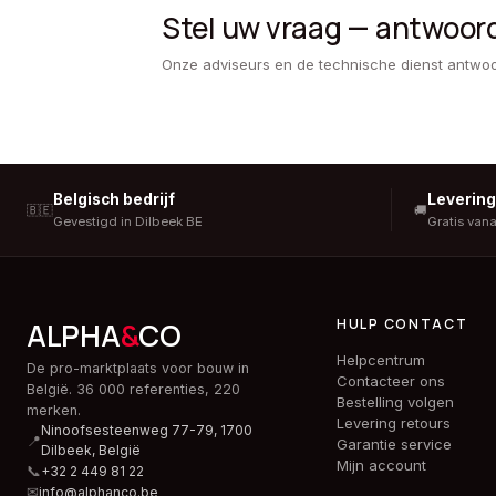
Stel uw vraag — antwoor
Onze adviseurs en de technische dienst antwo
Belgisch bedrijf
Leverin
🇧🇪
🚚
Gevestigd in Dilbeek BE
Gratis van
HULP CONTACT
ALPHA
&
CO
Helpcentrum
De pro-marktplaats voor bouw in
Contacteer ons
België. 36 000 referenties, 220
Bestelling volgen
merken.
Levering retours
Ninoofsesteenweg 77-79, 1700
📍
Garantie service
Dilbeek,
België
Mijn account
📞
+32 2 449 81 22
✉
info@alphanco.be