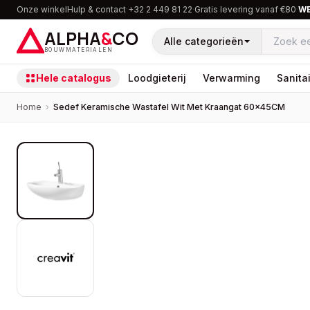
Onze winkel
Hulp & contact
·
+32 2 449 81 22
·
Gratis levering vanaf €80
·
W
ALPHA
&
CO
Alle categorieën
BOUWMATERIALEN
Hele catalogus
Loodgieterij
Verwarming
Sanitai
Home
›
Sedef Keramische Wastafel Wit Met Kraangat 60×45CM
PROMOTIE