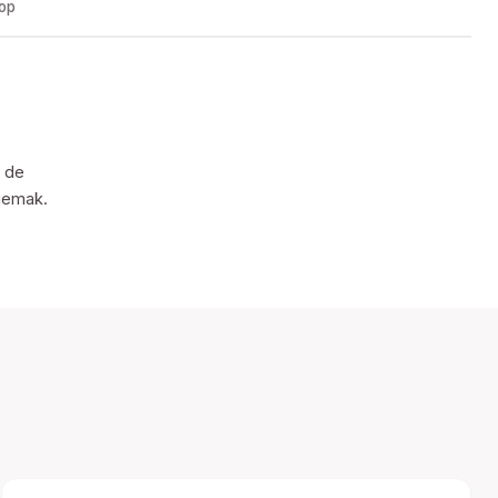
oop
n de
sgemak.