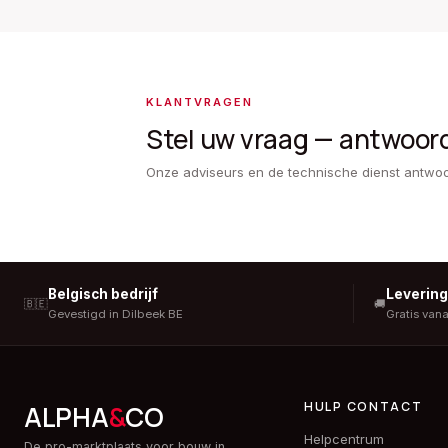
KLANTVRAGEN
Stel uw vraag — antwoor
Onze adviseurs en de technische dienst antwo
Belgisch bedrijf
Leverin
🇧🇪
🚚
Gevestigd in Dilbeek BE
Gratis van
HULP CONTACT
ALPHA
&
CO
Helpcentrum
De pro-marktplaats voor bouw in