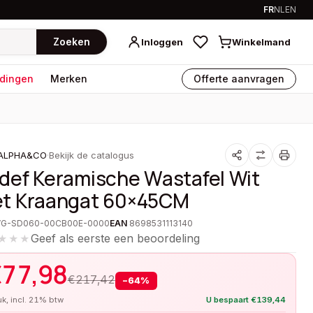
FR
NL
EN
Zoeken
Inloggen
Winkelmand
dingen
Merken
Offerte aanvragen
ALPHA&CO
·
Bekijk de catalogus
def Keramische Wastafel Wit
t Kraangat 60×45CM
VG-SD060-00CB00E-0000
EAN
8698531113140
Geef als eerste een beoordeling
★★★
€
77,98
€
217,42
−
64
%
tuk, incl. 21% btw
U bespaart
€
139,44