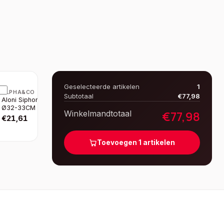
Geselecteerde artikelen
1
ALPHA&CO
Subtotaal
€
77,98
Aloni Siphon 5/4-
Ø32-33CM Chrome
€
77,98
Winkelmandtotaal
€
21,61
Toevoegen
1
artikelen