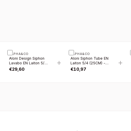
ALPHA&CO
ALPHA&CO
Aloni Design Siphon
Aloni Siphon Tube EN
+
+
+
Lavabo EN Laiton 5/4
Laiton 5/4 (25CM) -
(33CM) - Chrome
Chrome
€
29,60
€
10,97