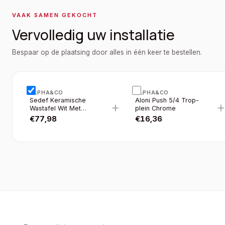
VAAK SAMEN GEKOCHT
Vervolledig uw installatie
Bespaar op de plaatsing door alles in één keer te bestellen.
ALPHA&CO
ALPHA&CO
Sedef Keramische
Aloni Push 5/4 Trop-
+
Wastafel Wit Met
plein Chrome
Kraangat 60×45CM
€
77,98
€
16,36