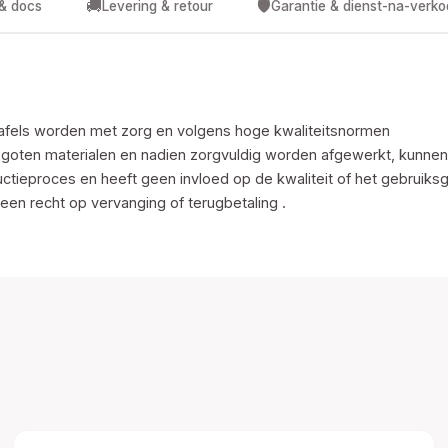
🚚
🛡️
 & docs
Levering & retour
Garantie & dienst-na-verk
afels worden met zorg en volgens hoge kwaliteitsnormen
gegoten materialen en nadien zorgvuldig worden afgewerkt, kunne
ductieproces en heeft geen invloed op de kwaliteit of het gebruik
een recht op vervanging of terugbetaling .