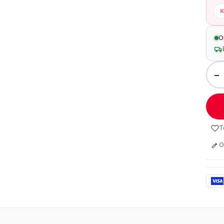
K
O
−
T
O