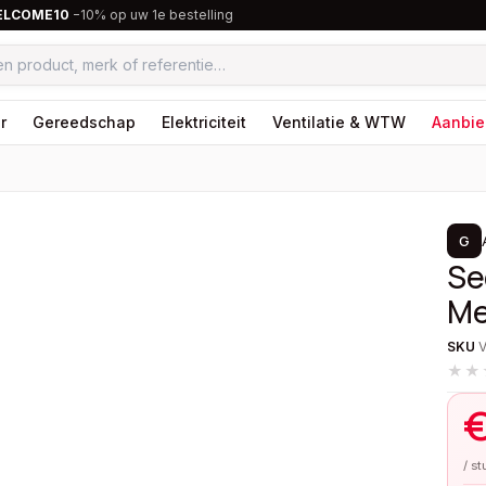
ELCOME10
−10% op uw 1e bestelling
r
Gereedschap
Elektriciteit
Ventilatie & WTW
Aanbie
1
/
2
G
Se
Me
SKU
★★
/ s