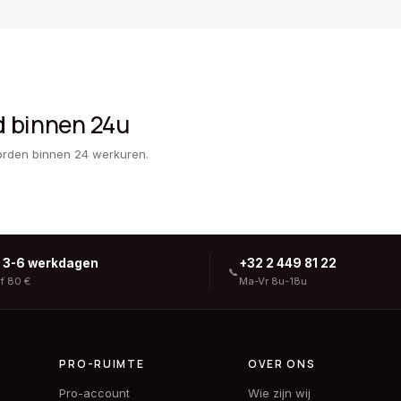
d binnen 24u
orden binnen 24 werkuren.
g 3-6 werkdagen
+32 2 449 81 22
📞
af 80 €
Ma-Vr 8u-18u
PRO-RUIMTE
OVER ONS
Pro-account
Wie zijn wij