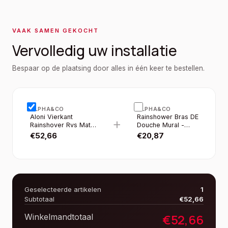
VAAK SAMEN GEKOCHT
Vervolledig uw installatie
Bespaar op de plaatsing door alles in één keer te bestellen.
ALPHA&CO
ALPHA&CO
Aloni Vierkant
Rainshower Bras DE
+
Rainshover Rvs Mat
Douche Mural -
Zwart 30×30CM
Universel - Courbé -
€
52,66
€
20,87
45 CM - Noir Mat
Geselecteerde artikelen
1
Subtotaal
€
52,66
€
52,66
Winkelmandtotaal