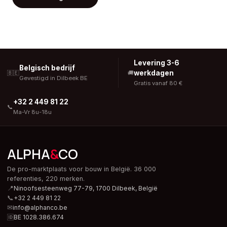
Levering 3-6
Belgisch bedrijf
werkdagen
🇧🇪
🚚
Gevestigd in Dilbeek BE
Gratis vanaf 80 €
+32 2 449 81 22
📞
Ma-Vr 8u-18u
ALPHA
&
CO
De pro-marktplaats voor bouw in België. 36 000
referenties, 220 merken.
📍
Ninoofsesteenweg 77-79, 1700 Dilbeek,
België
📞
+32 2 449 81 22
✉
info@alphanco.be
🆔
BE 1028.386.674