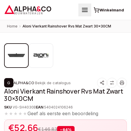
ALPHA
&
CO
Winkelmand
BOUWMATERIALEN
Home
›
Aloni Vierkant Rainshover Rvs Mat Zwart 30×30CM
1
/
2
PROMOTIE
G
ALPHA&CO
·
Bekijk de catalogus
Aloni Vierkant Rainshover Rvs Mat Zwart
30×30CM
SKU
VG-SH4030B
EAN
5404024106246
Geef als eerste een beoordeling
★★★★★
€
52,66
€
146,83
−
64
%