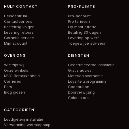
HULP CONTACT
PRO-RUIMTE
Helpcentrum
Pro-account
Contacteer ons
Pro tarieven
Bestelling volgen
Op maat offerte
Levering retours
Betaling 30 dagen
Garantie service
Levering op werf
Mijn account
Toegewijde adviseur
OVER ONS
DIENSTEN
Wie zijn wij
Gecertificeerde installatie
Onze winkels
Gratis advies
MVO Betrokkenheid
Materiaalovername
Carrières
Loyaliteitsprogramma
Pers
Cadeaubon
Blog gidsen
Doorverwijzing
Calculators
CATEGORIEËN
Loodgieterij installatie
Verwarming warmtepomp