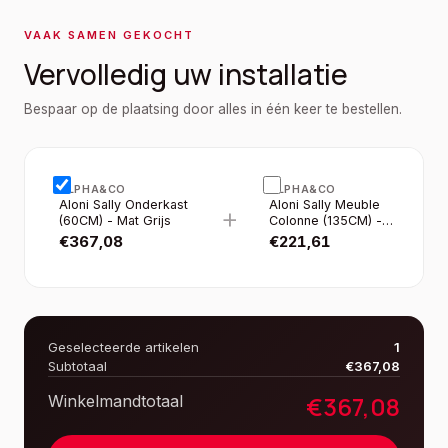
VAAK SAMEN GEKOCHT
Vervolledig uw installatie
Bespaar op de plaatsing door alles in één keer te bestellen.
ALPHA&CO
ALPHA&CO
Aloni Sally Onderkast
Aloni Sally Meuble
+
(60CM) - Mat Grijs
Colonne (135CM) -
Gris Mat
€
367,08
€
221,61
Geselecteerde artikelen
1
Subtotaal
€
367,08
€
367,08
Winkelmandtotaal