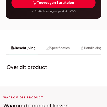
Toevoegen
1
artikelen
✓
Gratis levering — pakket > €80
📝
📐
📄
Beschrijving
Specificaties
Handleidingen
Over dit product
WAAROM DIT PRODUCT
Waarom dit product kiezen