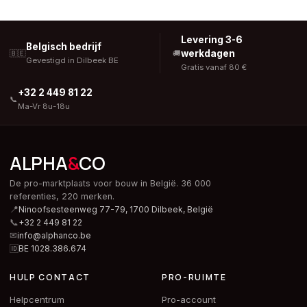
Levering 3-6
Belgisch bedrijf
werkdagen
🇧🇪
🚚
Gevestigd in Dilbeek BE
Gratis vanaf 80 €
+32 2 449 81 22
📞
Ma-Vr 8u-18u
ALPHA
&
CO
De pro-marktplaats voor bouw in België. 36 000
referenties, 220 merken.
📍
Ninoofsesteenweg 77-79, 1700 Dilbeek,
België
📞
+32 2 449 81 22
✉
info@alphanco.be
🆔
BE 1028.386.674
HULP CONTACT
PRO-RUIMTE
Helpcentrum
Pro-account