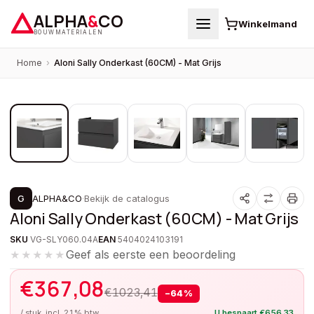
ALPHA
&
CO
Winkelmand
BOUWMATERIALEN
Home
›
Aloni Sally Onderkast (60CM) - Mat Grijs
1
/
5
PROMOTIE
G
ALPHA&CO
·
Bekijk de catalogus
Aloni Sally Onderkast (60CM) - Mat Grijs
SKU
VG-SLY060.04A
EAN
5404024103191
Geef als eerste een beoordeling
★★★★★
€
367,08
€
1023,41
−
64
%
/ stuk, incl. 21% btw
U bespaart
€
656,33