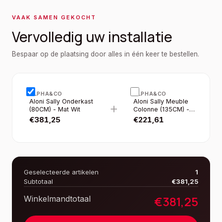
VAAK SAMEN GEKOCHT
Vervolledig uw installatie
Bespaar op de plaatsing door alles in één keer te bestellen.
ALPHA&CO
ALPHA&CO
Aloni Sally Onderkast
Aloni Sally Meuble
+
(80CM) - Mat Wit
Colonne (135CM) -
Blanc Mat
€
381,25
€
221,61
Geselecteerde artikelen
1
Subtotaal
€
381,25
€
381,25
Winkelmandtotaal