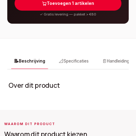
Toevoegen
1
artikelen
✓
Gratis levering — pakket > €80
📝
📐
📄
Beschrijving
Specificaties
Handleidingen
Over dit product
WAAROM DIT PRODUCT
Waarom dit product kiezen