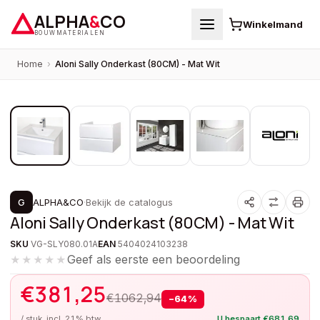
ALPHA
&
CO
Winkelmand
BOUWMATERIALEN
Home
›
Aloni Sally Onderkast (80CM) - Mat Wit
1
/
5
PROMOTIE
G
ALPHA&CO
·
Bekijk de catalogus
Aloni Sally Onderkast (80CM) - Mat Wit
SKU
VG-SLY080.01A
EAN
5404024103238
Geef als eerste een beoordeling
★★★★★
€
381,25
€
1062,94
−
64
%
/ stuk, incl. 21% btw
U bespaart
€
681,69