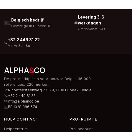
Levering 3-6
Belgisch bedrijf
werkdagen
🇧🇪
🚚
Gevestigd in Dilbeek BE
Gratis vanaf 80 €
+32 2 449 81 22
📞
Ma-Vr 8u-18u
ALPHA
&
CO
De pro-marktplaats voor bouw in België. 36 000
referenties, 220 merken.
📍
Ninoofsesteenweg 77-79, 1700 Dilbeek,
België
📞
+32 2 449 81 22
✉
info@alphanco.be
🆔
BE 1028.386.674
HULP CONTACT
PRO-RUIMTE
Helpcentrum
Pro-account