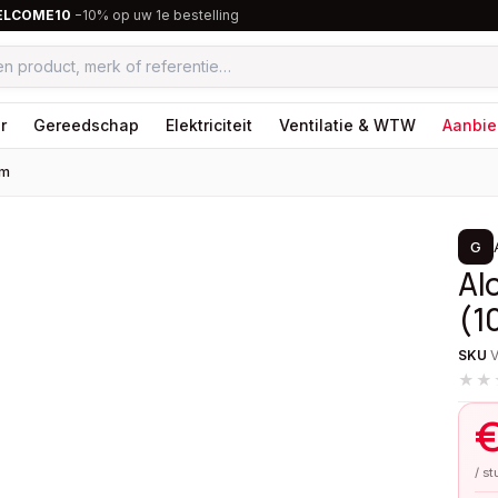
ELCOME10
−10% op uw 1e bestelling
r
Gereedschap
Elektriciteit
Ventilatie & WTW
Aanbie
um
1
/
2
G
Al
(1
SKU
★★
/ s