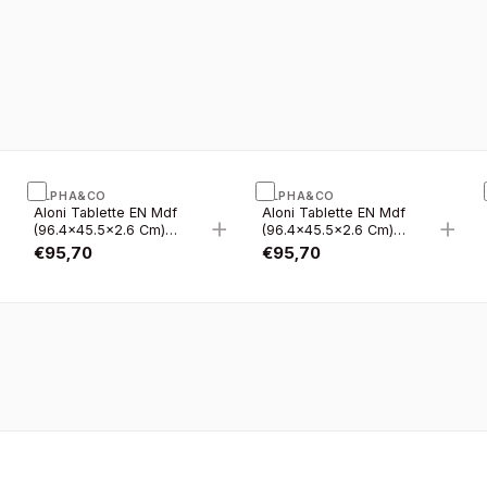
ALPHA&CO
ALPHA&CO
Aloni Tablette EN Mdf
Aloni Tablette EN Mdf
+
+
+
(96.4×45.5×2.6 Cm) -
(96.4×45.5×2.6 Cm) -
Blanc Brillant
Blanc Mat
€
95,70
€
95,70