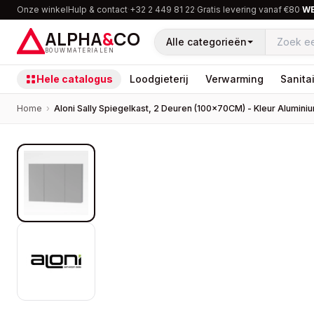
Onze winkel
Hulp & contact
·
+32 2 449 81 22
·
Gratis levering vanaf €80
·
W
ALPHA
&
CO
Alle categorieën
BOUWMATERIALEN
Hele catalogus
Loodgieterij
Verwarming
Sanitai
Home
›
Aloni Sally Spiegelkast, 2 Deuren (100×70CM) - Kleur Alumini