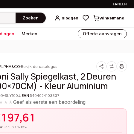
FR
NL
EN
Zoeken
Inloggen
Winkelmand
dingen
Merken
Offerte aanvragen
ALPHA&CO
·
Bekijk de catalogus
oni Sally Spiegelkast, 2 Deuren
00×70CM) - Kleur Aluminium
VG-SLY100.U
EAN
5404024103337
Geef als eerste een beoordeling
★★★
€
197,61
tuk, incl. 21% btw