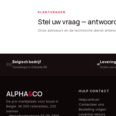
KLANTVRAGEN
Stel uw vraag — antwoor
Onze adviseurs en de technische dienst antwo
Belgisch bedrijf
Leverin
🇧🇪
🚚
Gevestigd in Dilbeek BE
Gratis van
HULP CONTACT
ALPHA
&
CO
Helpcentrum
De pro-marktplaats voor bouw in
Contacteer ons
België. 36 000 referenties, 220
Bestelling volgen
merken.
Levering retours
Ninoofsesteenweg 77-79, 1700