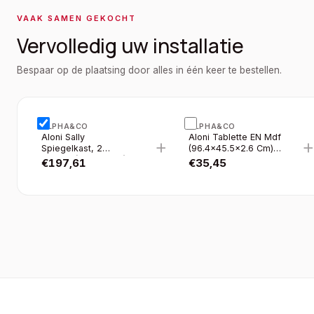
VAAK SAMEN GEKOCHT
Vervolledig uw installatie
Bespaar op de plaatsing door alles in één keer te bestellen.
ALPHA&CO
ALPHA&CO
Aloni Sally
Aloni Tablette EN Mdf
+
Spiegelkast, 2
(96.4×45.5×2.6 Cm) -
Deuren (100×70CM) -
Gris Brillant
€
197,61
€
35,45
Kleur Aluminium