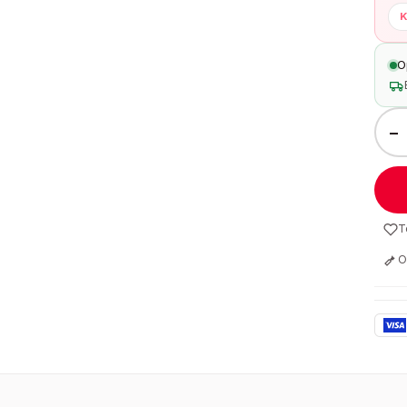
K
O
−
T
O