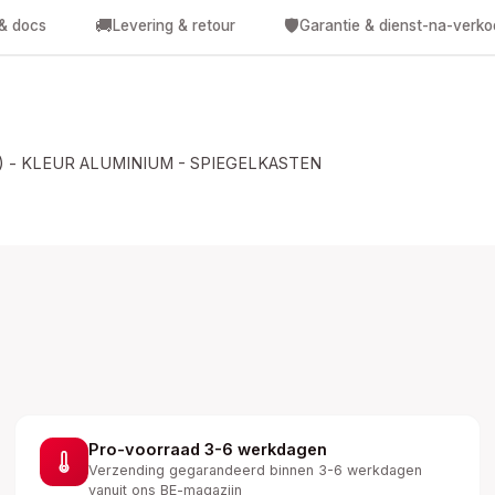
🚚
🛡️
 & docs
Levering & retour
Garantie & dienst-na-verk
M) - KLEUR ALUMINIUM - SPIEGELKASTEN
Pro-voorraad 3-6 werkdagen
Verzending gegarandeerd binnen 3-6 werkdagen
vanuit ons BE-magazijn