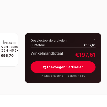
Geselecteerde artikelen
1
ALPHA&CO
Subtotaal
€
197,61
Aloni Tablette EN Mdf
(96.4×45.5×2.6 Cm) -
€
197,61
Winkelmandtotaal
Bois Clair
€
95,70
Toevoegen
1
artikelen
✓
Gratis levering — pakket > €80