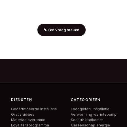
✎
Een vraag stellen
DIENSTEN
CATEGORIEËN
Gecertificeerde installatie
Loodgieterij installatie
Gratis advies
Verwarming warmtepomp
Materiaalovername
Sanitair badkamer
Loyaliteitsprogramma
Gereedschap energie