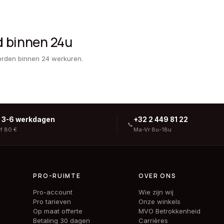
d binnen 24u
orden binnen 24 werkuren.
g 3-6 werkdagen
+32 2 449 81 22
📞
af 80 €
Ma-Vr 8u-18u
PRO-RUIMTE
OVER ONS
Pro-account
Wie zijn wij
Pro tarieven
Onze winkels
Op maat offerte
MVO Betrokkenheid
Betaling 30 dagen
Carrières