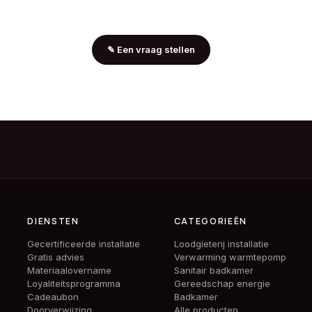
✎
Een vraag stellen
DIENSTEN
CATEGORIEËN
Gecertificeerde installatie
Loodgieterij installatie
Gratis advies
Verwarming warmtepomp
Materiaalovername
Sanitair badkamer
Loyaliteitsprogramma
Gereedschap energie
Cadeaubon
Badkamer
Doorverwijzing
Alle producten