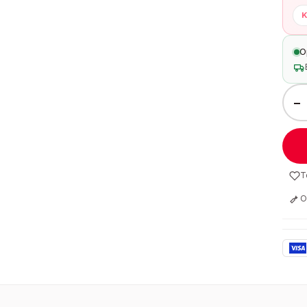
K
O
−
T
O