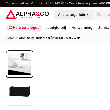
Onze winkel
Hulp & contact
·
+32 2 449 81 22
·
Gratis levering vanaf €80
·
W
ALPHA
&
CO
Alle categorieën
BOUWMATERIALEN
Hele catalogus
Loodgieterij
Verwarming
Sanitai
Home
›
Aloni Sally Onderkast (120CM) - Mat Zwart
PROMOTIE