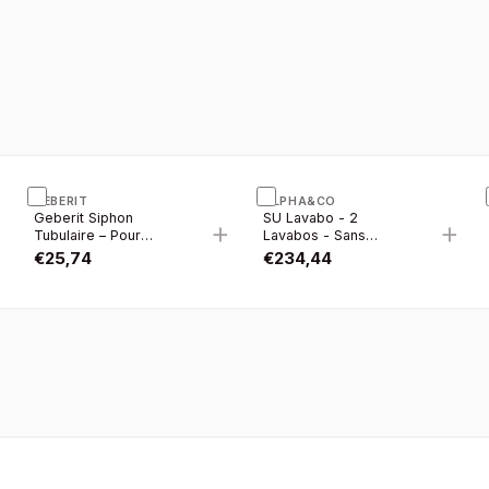
GEBERIT
ALPHA&CO
Geberit Siphon
SU Lavabo - 2
+
+
+
Tubulaire – Pour
Lavabos - Sans
Lavabo – Gain DE
Trous DE Robinet -
€
25,74
€
234,44
Place – Évacuation
Céramique - 121×46
Horizontale – 5/4” X
CM - Blanc Brillant
6/4” – Ø 40 MM –
Plastique – Blanc