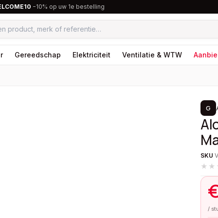
ELCOME10
−10% op uw 1e bestelling
r
Gereedschap
Elektriciteit
Ventilatie & WTW
Aanbie
1
/
5
G
Al
Ma
SKU
★★
/ s