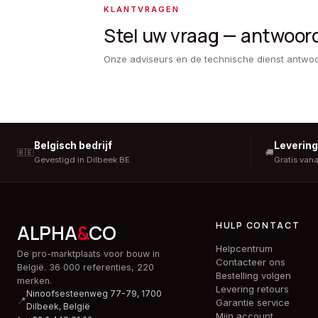
KLANTVRAGEN
Stel uw vraag — antwoor
Onze adviseurs en de technische dienst antwo
Belgisch bedrijf
Leverin
🇧🇪
🚚
Gevestigd in Dilbeek BE
Gratis van
HULP CONTACT
ALPHA
&
CO
Helpcentrum
De pro-marktplaats voor bouw in
Contacteer ons
België. 36 000 referenties, 220
Bestelling volgen
merken.
Levering retours
Ninoofsesteenweg 77-79, 1700
📍
Garantie service
Dilbeek,
België
Mijn account