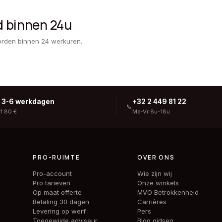
d binnen 24u
orden binnen 24 werkuren.
g 3-6 werkdagen
+32 2 449 81 22
📞
af 80 €
Ma-Vr 8u-18u
PRO-RUIMTE
OVER ONS
Pro-account
Wie zijn wij
Pro tarieven
Onze winkels
Op maat offerte
MVO Betrokkenheid
Betaling 30 dagen
Carrières
Levering op werf
Pers
Toegewijde adviseur
Blog gidsen