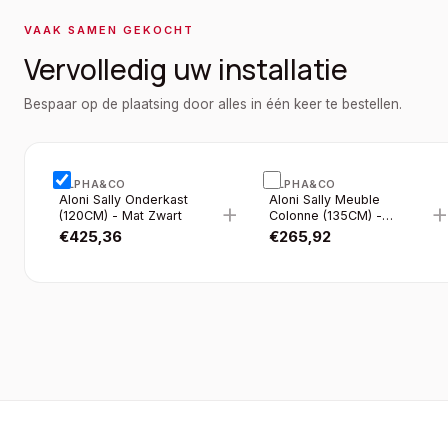
VAAK SAMEN GEKOCHT
Vervolledig uw installatie
Bespaar op de plaatsing door alles in één keer te bestellen.
ALPHA&CO
ALPHA&CO
Aloni Sally Onderkast
Aloni Sally Meuble
+
(120CM) - Mat Zwart
Colonne (135CM) -
Noir Mat
€
425,36
€
265,92