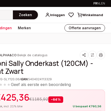
FR
NL
EN
Zoeken
Inloggen
Winkelmand
dingen
Merken
Offerte aanvragen
ALPHA&CO
·
Bekijk de catalogus
oni Sally Onderkast (120CM) -
t Zwart
VG-SLY120.06A
EAN
5404024113329
Geef als eerste een beoordeling
★★★
€
425,36
€
1185,92
−
64
%
tuk, incl. 21% btw
U bespaart
€
760,56