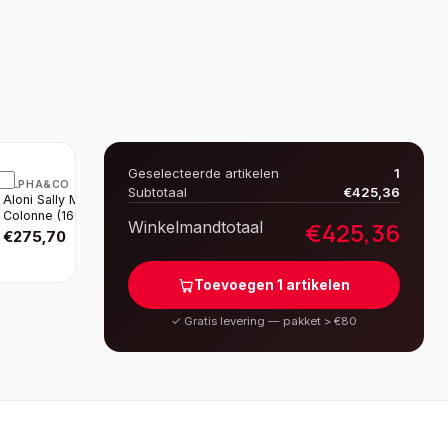
Geselecteerde artikelen
1
ALPHA&CO
Subtotaal
€
425,36
Aloni Sally Meuble
Colonne (160CM) -
€
425,36
Winkelmandtotaal
Noir Mat
€
275,70
Toevoegen
1
artikelen
✓
Gratis levering — pakket > €80