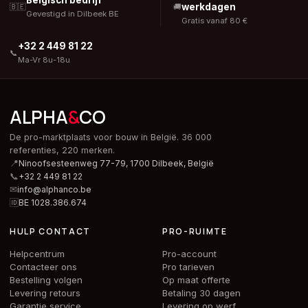
Belgisch bedrijf
werkdagen
🇧🇪
🚚
Gevestigd in Dilbeek BE
Gratis vanaf 80 €
+32 2 449 81 22
📞
Ma-Vr 8u-18u
ALPHA
&
CO
De pro-marktplaats voor bouw in België. 36 000
referenties, 220 merken.
📍
Ninoofsesteenweg 77-79, 1700 Dilbeek,
België
📞
+32 2 449 81 22
✉
info@alphanco.be
🆔
BE 1028.386.674
HULP CONTACT
PRO-RUIMTE
Helpcentrum
Pro-account
Contacteer ons
Pro tarieven
Bestelling volgen
Op maat offerte
Levering retours
Betaling 30 dagen
Garantie service
Levering op werf