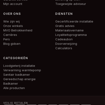
Mijn account
Toegewijde adviseur
OVER ONS
DIENSTEN
Wie zijn wij
Gecertificeerde installatie
Onze winkels
Gratis advies
MVO Betrokkenheid
Materiaalovername
Carrières
Loyaliteitsprogramma
Pers
Cadeaubon
Blog gidsen
Doorverwijzing
Calculators
CATEGORIEËN
Loodgieterij installatie
Verwarming warmtepomp
Sanitair badkamer
Gereedschap energie
Badkamer
Alle producten
VEILIG BETALEN