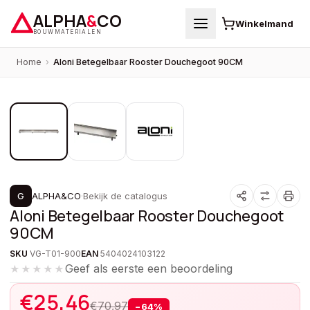
ALPHA
&
CO
Winkelmand
BOUWMATERIALEN
Home
›
Aloni Betegelbaar Rooster Douchegoot 90CM
1
/
3
PROMOTIE
G
ALPHA&CO
·
Bekijk de catalogus
Aloni Betegelbaar Rooster Douchegoot
90CM
SKU
VG-T01-900
EAN
5404024103122
Geef als eerste een beoordeling
★★★★★
€
25,46
€
70,97
−
64
%