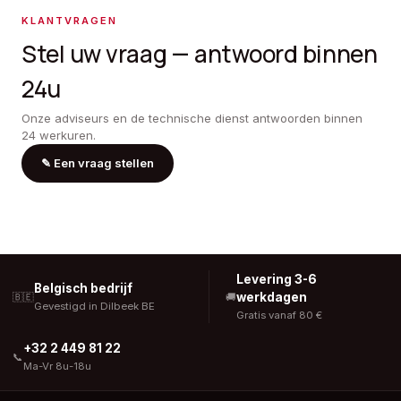
KLANTVRAGEN
Stel uw vraag — antwoord binnen
24u
Onze adviseurs en de technische dienst antwoorden binnen
24 werkuren.
✎
Een vraag stellen
Levering 3-6
Belgisch bedrijf
werkdagen
🇧🇪
🚚
Gevestigd in Dilbeek BE
Gratis vanaf 80 €
+32 2 449 81 22
📞
Ma-Vr 8u-18u