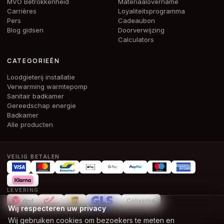
MVO Betrokkenheid
Materiaalovername
Carrières
Loyaliteitsprogramma
Pers
Cadeaubon
Blog gidsen
Doorverwijzing
Calculators
CATEGORIEËN
Loodgieterij installatie
Verwarming warmtepomp
Sanitair badkamer
Gereedschap energie
Badkamer
Alle producten
VEILIG BETALEN
LEVERING
Colissimo
Wij respecteren uw privacy
Wij gebruiken cookies om bezoekers te meten en