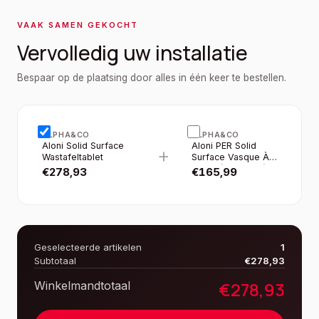
VAAK SAMEN GEKOCHT
Vervolledig uw installatie
Bespaar op de plaatsing door alles in één keer te bestellen.
ALPHA&CO
ALPHA&CO
Aloni Solid Surface
Aloni PER Solid
+
Wastafeltablet
Surface Vasque À
Poser (42×14CM) -
€
278,93
€
165,99
Blanc Mat
Geselecteerde artikelen
1
Subtotaal
€
278,93
€
278,93
Winkelmandtotaal