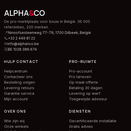
ALPHA
&
CO
De pro-marktplaats voor bouw in België. 36 000
referenties, 220 merken.
📍
Ninoofsesteenweg 77-79, 1700 Dilbeek,
België
📞
+32 2 449 81 22
✉
info@alphanco.be
🆔
BE 1028.386.674
HULP CONTACT
PRO-RUIMTE
Helpcentrum
Pro-account
Contacteer ons
Pro tarieven
Bestelling volgen
Op maat offerte
Levering retours
Betaling 30 dagen
Garantie service
Levering op werf
Mijn account
Toegewijde adviseur
OVER ONS
DIENSTEN
Wie zijn wij
Gecertificeerde installatie
Onze winkels
Gratis advies