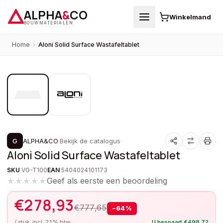
ALPHA
&
CO
Winkelmand
BOUWMATERIALEN
Home
›
Aloni Solid Surface Wastafeltablet
1
/
2
PROMOTIE
G
ALPHA&CO
·
Bekijk de catalogus
Aloni Solid Surface Wastafeltablet
SKU
VG-T100
EAN
5404024101173
Geef als eerste een beoordeling
★★★★★
€
278,93
€
777,65
−
64
%
/ stuk, incl. 21% btw
U bespaart
€
498,72