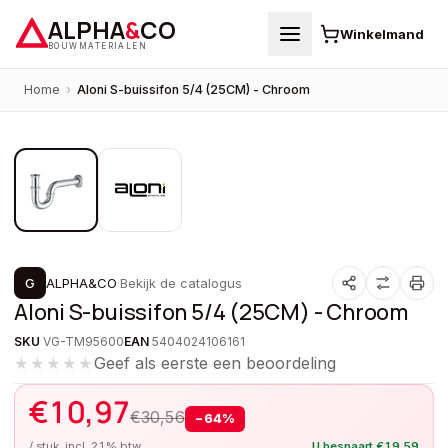
ALPHA
&
CO
Winkelmand
BOUWMATERIALEN
Home
›
Aloni S-buissifon 5/4 (25CM) - Chroom
1
/
2
PROMOTIE
G
ALPHA&CO
·
Bekijk de catalogus
Aloni S-buissifon 5/4 (25CM) - Chroom
SKU
VG-TM95600
EAN
5404024106161
Geef als eerste een beoordeling
★★★★★
€
10,97
€
30,56
−
64
%
/ stuk, incl. 21% btw
U bespaart
€
19,59