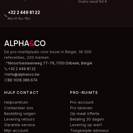
Gratis vanaf 80 €
+32 2 449 81 22
📞
Ma-Vr 8u-18u
ALPHA
&
CO
De pro-marktplaats voor bouw in België. 36 000
referenties, 220 merken.
📍
Ninoofsesteenweg 77-79, 1700 Dilbeek,
België
📞
+32 2 449 81 22
✉
info@alphanco.be
🆔
BE 1028.386.674
HULP CONTACT
PRO-RUIMTE
Helpcentrum
Pro-account
Contacteer ons
Pro tarieven
Bestelling volgen
Op maat offerte
Levering retours
Betaling 30 dagen
Garantie service
Levering op werf
Mijn account
Toegewijde adviseur