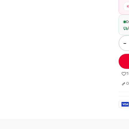
K
O
−
T
O