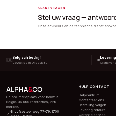
KLANTVRAGEN
Stel uw vraag — antwoor
Onze adviseurs en de technische dienst antwo
Belgisch bedrijf
Leverin
🇧🇪
🚚
Gevestigd in Dilbeek BE
Gratis van
HULP CONTACT
ALPHA
&
CO
Helpcentrum
De pro-marktplaats voor bouw in
Contacteer ons
België. 36 000 referenties, 220
Bestelling volgen
merken.
Levering retours
Ninoofsesteenweg 77-79, 1700
📍
Garantie service