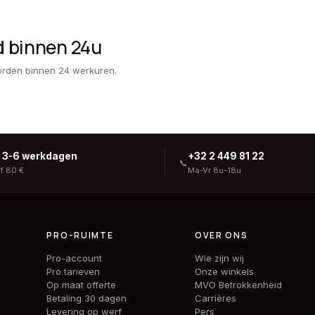
d binnen 24u
orden binnen 24 werkuren.
g 3-6 werkdagen
+32 2 449 81 22
📞
af 80 €
Ma-Vr 8u-18u
PRO-RUIMTE
OVER ONS
Pro-account
Wie zijn wij
Pro tarieven
Onze winkels
Op maat offerte
MVO Betrokkenheid
Betaling 30 dagen
Carrières
Levering op werf
Pers