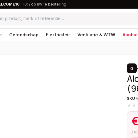
ELCOME10
−10% op uw 1e bestelling
r
Gereedschap
Elektriciteit
Ventilatie & WTW
Aanbie
1
/
2
G
Al
(9
SKU
★★
/ s