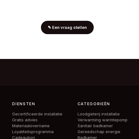
✎
Een vraag stellen
DIENSTEN
CATEGORIEËN
Gecertificeerde installatie
Loodgieterij installatie
Gratis advies
Verwarming warmtepomp
Materiaalovername
Sanitair badkamer
Loyaliteitsprogramma
Gereedschap energie
Cadeaubon
Badkamer