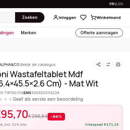
FR
NL
EN
Zoeken
Inloggen
Winkelmand
dingen
Merken
Offerte aanvragen
ALPHA&CO
·
Bekijk de catalogus
oni Wastafeltablet Mdf
6.4×45.5×2.6 Cm) - Mat Wit
VG-TW100.01A
EAN
5404024114234
Geef als eerste een beoordeling
★★★
€
95,70
€
266,84
−
64
%
tuk, incl. 21% btw
U bespaart
€
171,14