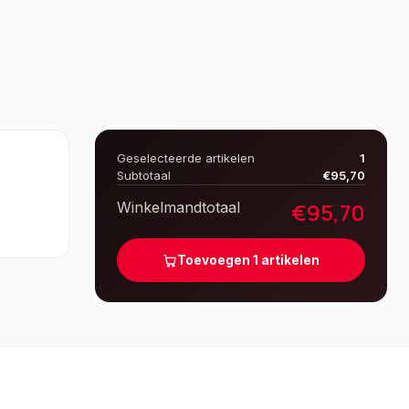
Geselecteerde artikelen
1
Subtotaal
€
95,70
€
95,70
Winkelmandtotaal
Toevoegen
1
artikelen