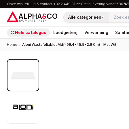
Onze winkel
Hulp & contact
·
+32 2 449 81 22
·
Gratis levering vanaf €80
·
W
ALPHA
&
CO
Alle categorieën
BOUWMATERIALEN
Hele catalogus
Loodgieterij
Verwarming
Sanitai
Home
›
Aloni Wastafeltablet Mdf (96.4×45.5×2.6 Cm) - Mat Wit
PROMOTIE