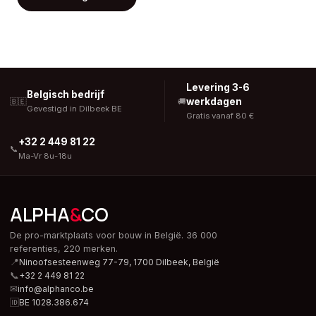
Levering 3-6
Belgisch bedrijf
werkdagen
🇧🇪
🚚
Gevestigd in Dilbeek BE
Gratis vanaf 80 €
+32 2 449 81 22
📞
Ma-Vr 8u-18u
ALPHA
&
CO
De pro-marktplaats voor bouw in België. 36 000
referenties, 220 merken.
📍
Ninoofsesteenweg 77-79, 1700 Dilbeek,
België
📞
+32 2 449 81 22
✉
info@alphanco.be
🆔
BE 1028.386.674