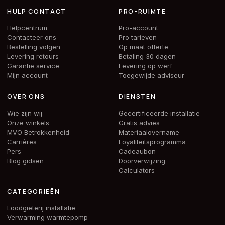
HULP CONTACT
PRO-RUIMTE
Helpcentrum
Pro-account
Contacteer ons
Pro tarieven
Bestelling volgen
Op maat offerte
Levering retours
Betaling 30 dagen
Garantie service
Levering op werf
Mijn account
Toegewijde adviseur
OVER ONS
DIENSTEN
Wie zijn wij
Gecertificeerde installatie
Onze winkels
Gratis advies
MVO Betrokkenheid
Materiaalovername
Carrières
Loyaliteitsprogramma
Pers
Cadeaubon
Blog gidsen
Doorverwijzing
Calculators
CATEGORIEËN
Loodgieterij installatie
Verwarming warmtepomp