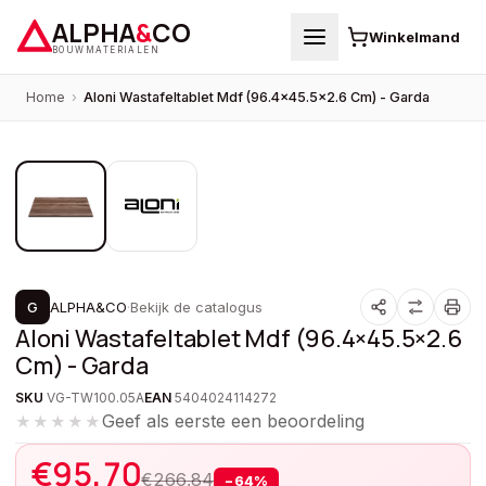
ALPHA
&
CO
Winkelmand
BOUWMATERIALEN
Home
›
Aloni Wastafeltablet Mdf (96.4×45.5×2.6 Cm) - Garda
1
/
2
PROMOTIE
G
ALPHA&CO
·
Bekijk de catalogus
Aloni Wastafeltablet Mdf (96.4×45.5×2.6
Cm) - Garda
SKU
VG-TW100.05A
EAN
5404024114272
Geef als eerste een beoordeling
★★★★★
€
95,70
€
266,84
−
64
%