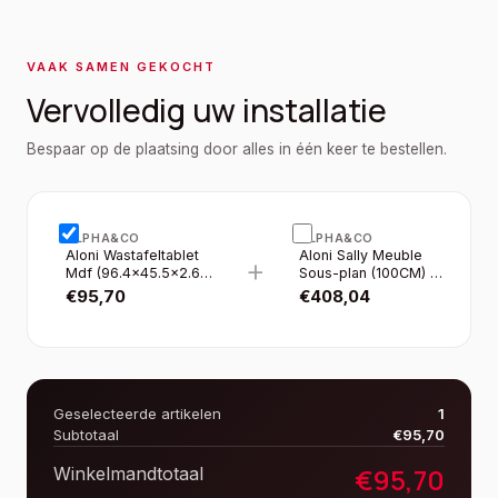
VAAK SAMEN GEKOCHT
Vervolledig uw installatie
Bespaar op de plaatsing door alles in één keer te bestellen.
ALPHA&CO
ALPHA&CO
Aloni Wastafeltablet
Aloni Sally Meuble
+
Mdf (96.4×45.5×2.6
Sous-plan (100CM) -
Cm) - Garda
Garda
€
95,70
€
408,04
Geselecteerde artikelen
1
Subtotaal
€
95,70
€
95,70
Winkelmandtotaal