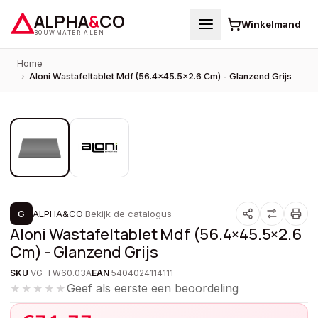
ALPHA
&
CO
Winkelmand
BOUWMATERIALEN
Home
›
Aloni Wastafeltablet Mdf (56.4×45.5×2.6 Cm) - Glanzend Grijs
1
/
2
PROMOTIE
G
ALPHA&CO
·
Bekijk de catalogus
Aloni Wastafeltablet Mdf (56.4×45.5×2.6
Cm) - Glanzend Grijs
SKU
VG-TW60.03A
EAN
5404024114111
Geef als eerste een beoordeling
★★★★★