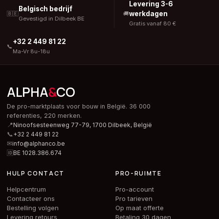
Levering 3-6
Belgisch bedrijf
werkdagen
🇧🇪
🚚
Gevestigd in Dilbeek BE
Gratis vanaf 80 €
+32 2 449 81 22
📞
Ma-Vr 8u-18u
ALPHA
&
CO
De pro-marktplaats voor bouw in België. 36 000
referenties, 220 merken.
📍
Ninoofsesteenweg 77-79, 1700 Dilbeek,
België
📞
+32 2 449 81 22
✉
info@alphanco.be
🆔
BE 1028.386.674
HULP CONTACT
PRO-RUIMTE
Helpcentrum
Pro-account
Contacteer ons
Pro tarieven
Bestelling volgen
Op maat offerte
Levering retours
Betaling 30 dagen