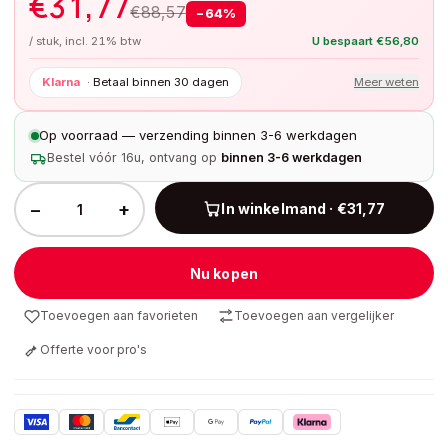
€
31,77
€
88,57
−
64
%
/ stuk, incl. 21% btw
U bespaart
€
56,80
Klarna
·
Betaal binnen 30 dagen
Meer weten
Op voorraad — verzending binnen 3-6 werkdagen
Bestel vóór 16u, ontvang op
binnen 3-6 werkdagen
−
+
In winkelmand · €31,77
Nu kopen
Toevoegen aan favorieten
Toevoegen aan vergelijker
Offerte voor pro's