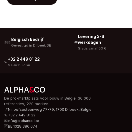
Levering 3-6
Belgisch bedrijf
werkdagen
🇧🇪
🚚
Gevestigd in Dilbeek BE
Gratis vanaf 80 €
+32 2 449 81 22
📞
Ma-Vr 8u-18u
ALPHA
&
CO
De pro-marktplaats voor bouw in België. 36 000
referenties, 220 merken.
📍
Ninoofsesteenweg 77-79, 1700 Dilbeek,
België
📞
+32 2 449 81 22
✉
info@alphanco.be
🆔
BE 1028.386.674