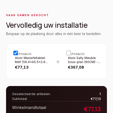
VAAK SAMEN GEKOCHT
Vervolledig uw installatie
Bespaar op de plaatsing door alles in één keer te bestellen.
ALPHA&CO
ALPHA&CO
Aloni Wastafeltablet
Aloni Sally Meuble
+
Mdf (56.4×45.5×2.6
Sous-plan (60CM) -
Cm) - Safir
Safir
€
77,13
€
367,08
Geselecteerde artikelen
1
Subtotaal
€
77,13
€
77,13
Winkelmandtotaal