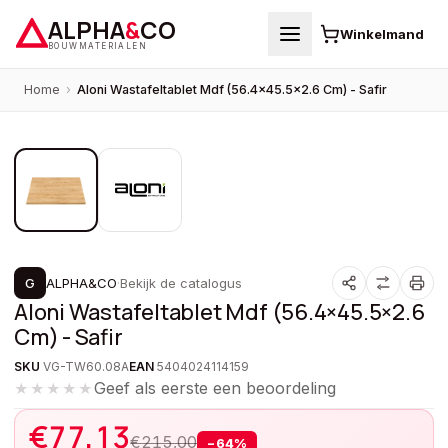
ALPHA
&
CO
Winkelmand
BOUWMATERIALEN
Home
›
Aloni Wastafeltablet Mdf (56.4×45.5×2.6 Cm) - Safir
1
/
2
PROMOTIE
G
ALPHA&CO
·
Bekijk de catalogus
Aloni Wastafeltablet Mdf (56.4×45.5×2.6
Cm) - Safir
SKU
VG-TW60.08A
EAN
5404024114159
Geef als eerste een beoordeling
★★★★★
€
77,13
€
215,00
−
64
%