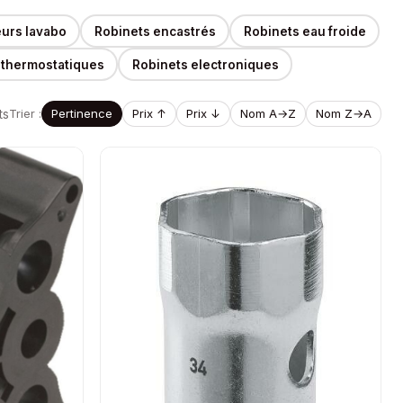
eurs lavabo
Robinets encastrés
Robinets eau froide
 thermostatiques
Robinets electroniques
ts
Trier :
Pertinence
Prix ↑
Prix ↓
Nom A→Z
Nom Z→A