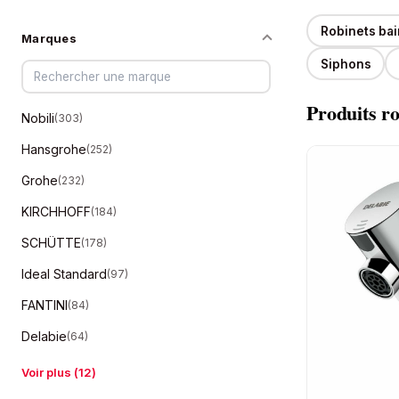
Robinets ba
Marques
Siphons
Produits
ro
Nobili
(
303
)
Hansgrohe
(
252
)
Grohe
(
232
)
KIRCHHOFF
(
184
)
SCHÜTTE
(
178
)
Ideal Standard
(
97
)
FANTINI
(
84
)
Delabie
(
64
)
Voir plus (
12
)