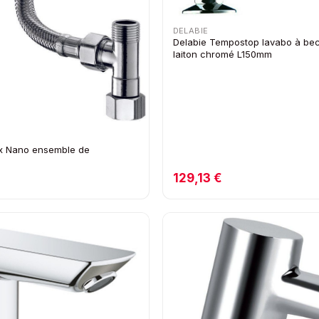
DELABIE
Delabie Tempostop lavabo à bec
laiton chromé L150mm
ix Nano ensemble de
129,13 €