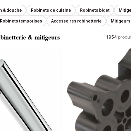
in & douche
Robinets de cuisine
Robinets bidet
Mitig
Robinets temporises
Accessoires robinetterie
Mitigeurs
binetterie & mitigeurs
1 954
produi