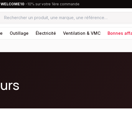
·
WELCOME10
−10% sur votre 1ère commande
re
Outillage
Électricité
Ventilation & VMC
Bonnes affa
eurs