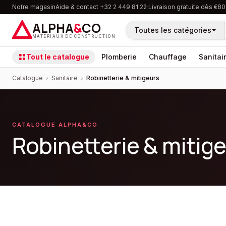
Notre magasin
Aide & contact
·
+32 2 449 81 22
·
Livraison gratuite dès €80
ALPHA
&
CO
Toutes les catégories
MATÉRIAUX DE CONSTRUCTION
Tout le catalogue
Plomberie
Chauffage
Sanitai
Catalogue
›
Sanitaire
›
Robinetterie & mitigeurs
CATALOGUE ALPHA&CO
Robinetterie & mitig