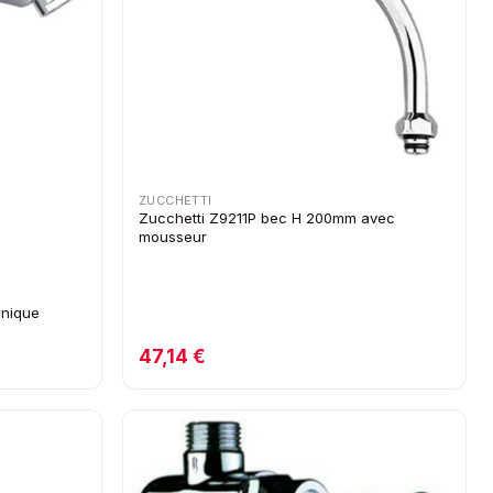
ZUCCHETTI
Zucchetti Z9211P bec H 200mm avec
mousseur
onique
47,14 €