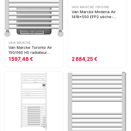
VAN MARCKE ORIGINE
Van Marcke Modena Air
1418x550 EFP2 sèche-
serviettes H1467xL550
750W+1000W blanc
VAN MARCKE
Van Marcke Toronto Air
150/060 HS radiateur
sèche-serviettHS avec
1 597,48 €
2 884,25 €
booster 1000 W