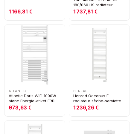
180/060 HS radiateur
sèche-serviettHS avec
1 166,31 €
1 737,81 €
booster 1000 W
ATLANTIC
HENRAD
Atlantic Doris WiFi 1000W
Henrad Oceanus E
blanc Energie-etiket ERP:
radiateur sèche-serviettes
A+
électrique H1763 x L585
973,63 €
1 236,26 €
1000W blanc