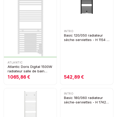
INTRO
Basic 120/050 radiateur
sèche-serviettes - H 1154 x
L 500 - 506W - noir mat
ATLANTIC
Atlantic Doris Digital 1500W
radiateur salle de bain
électrique avec ventilateur
1 065,86 €
542,89 €
INTRO
Basic 180/060 radiateur
sèche-serviettes - H 1742 x
L 600 - 900W - noir mat