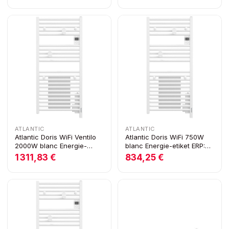
ATLANTIC
ATLANTIC
Atlantic Doris WiFi Ventilo
Atlantic Doris WiFi 750W
2000W blanc Energie-
blanc Energie-etiket ERP:
etiket ERP: A+
A+
1 311,83 €
834,25 €