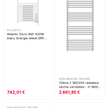
ATLANTIC
Atlantic Doris WiFi 500W
blanc Energie-etiket ERP:
A+
VAN MARCKE ORIGINE
Ofena 2 180/050 radiateur
sèche-serviettes - H 1800 x
Lo 500 - 1234W - blanc
742,01 €
2 461,85 €
VAN MARCKE ORIGINE