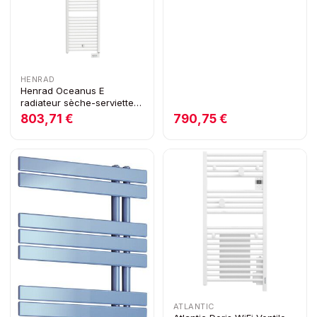
HENRAD
Henrad Oceanus E
radiateur sèche-serviettes
électrique H775 x L585
803,71 €
790,75 €
400W blanc
ATLANTIC