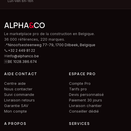
Lun-Ven 8h-18h
ALPHA
&
CO
Le marketplace pro de la construction en Belgique.
36 000 références, 220 marques.
📍
Ninoofsesteenweg 77-79, 1700 Dilbeek,
Belgique
📞
+32 2 449 81 22
✉
info@alphanco.be
🆔
BE 1028.386.674
AIDE CONTACT
ESPACE PRO
Centre aide
Compte Pro
Nous contacter
Tarifs pro
Suivi commande
Devis personnalisé
Livraison retours
Paiement 30 jours
Garantie SAV
Livraison chantier
Mon compte
Conseiller dédié
A PROPOS
SERVICES