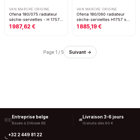
VAN MARCKE ORIGINE
VAN MARCKE ORIGINE
Ofena 180/075 radiateur
Ofena 180/060 radiateur
sèche-serviettes - H 1757 x
sèche-serviettes H1757 x
Lo 750 - 1271W
L600 1049W blanc (RAL
1 987,62 €
1 885,19 €
9016)
Page
1
/
5
Suivant →
Entreprise belge
Livraison 3-6 jours
🇧🇪
🚚
Basée à Dilbeek BE
Gratuite dès 80 €
+32 2 449 81 22
📞