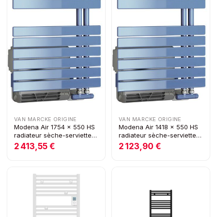
VAN MARCKE ORIGINE
VAN MARCKE ORIGINE
Modena Air 1754 x 550 HS
Modena Air 1418 x 550 HS
radiateur sèche-serviettes
radiateur sèche-serviettes
blanc (RAL 9016)
blanc (RAL 9016)
2 413,55 €
2 123,90 €