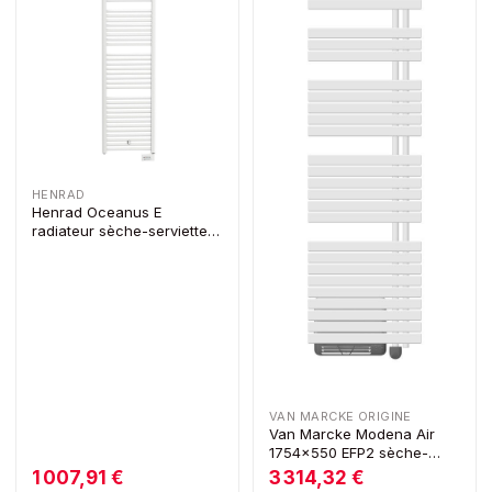
HENRAD
Henrad Oceanus E
radiateur sèche-serviettes
électrique H1411 x L495
700W blanc
VAN MARCKE ORIGINE
Van Marcke Modena Air
1754x550 EFP2 sèche-
serviettes H1803xL550
1 007,91 €
3 314,32 €
2x1000W blanc