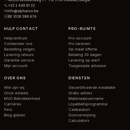
📞
+32 2 449 81 22
✉
info@alphanco.be
🆔
BE 1028.386.674
HULP CONTACT
PRO-RUIMTE
Helpcentrum
Pro-account
Contacteer ons
Pro tarieven
Bestelling volgen
Op maat offerte
Levering retours
Betaling 30 dagen
Garantie service
Levering op werf
Mijn account
Toegewijde adviseur
OVER ONS
DIENSTEN
Wie zijn wij
Gecertificeerde installatie
Onze winkels
Gratis advies
MVO Betrokkenheid
Materiaalovername
Carrières
Loyaliteitsprogramma
Pers
Cadeaubon
Blog gidsen
Doorverwijzing
Calculators