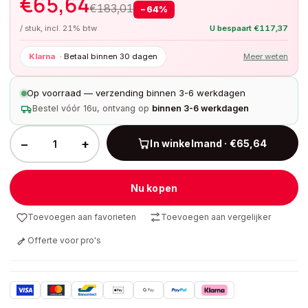
€
65,64
€
183,01
−
64
%
/ stuk, incl. 21% btw
U bespaart
€
117,37
Klarna
·
Betaal binnen 30 dagen
Meer weten
Op voorraad — verzending binnen 3-6 werkdagen
Bestel vóór 16u, ontvang op
binnen 3-6 werkdagen
−
+
In winkelmand · €65,64
Nu kopen
Toevoegen aan favorieten
Toevoegen aan vergelijker
Offerte voor pro's