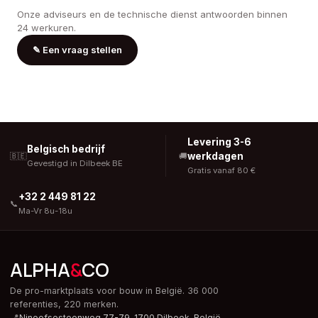
Onze adviseurs en de technische dienst antwoorden binnen
24 werkuren.
✎
Een vraag stellen
Levering 3-6
Belgisch bedrijf
werkdagen
🇧🇪
🚚
Gevestigd in Dilbeek BE
Gratis vanaf 80 €
+32 2 449 81 22
📞
Ma-Vr 8u-18u
ALPHA
&
CO
De pro-marktplaats voor bouw in België. 36 000
referenties, 220 merken.
📍
Ninoofsesteenweg 77-79, 1700 Dilbeek,
België