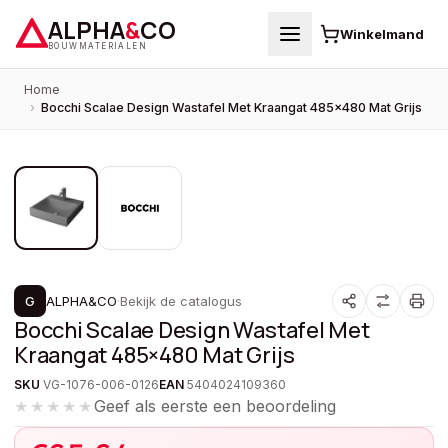
ALPHA
&
CO
Winkelmand
BOUWMATERIALEN
Home
›
Bocchi Scalae Design Wastafel Met Kraangat 485×480 Mat Grijs
1
/
2
PROMOTIE
G
ALPHA&CO
·
Bekijk de catalogus
Bocchi Scalae Design Wastafel Met
Kraangat 485×480 Mat Grijs
SKU
VG-1076-006-0126
EAN
5404024109360
Geef als eerste een beoordeling
★★★★★