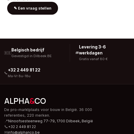
✎
Een vraag stellen
Levering 3-6
Belgisch bedrijf
werkdagen
🇧🇪
🚚
Gevestigd in Dilbeek BE
Gratis vanaf 80 €
+32 2 449 81 22
📞
Ma-Vr 8u-18u
ALPHA
&
CO
De pro-marktplaats voor bouw in België. 36 000
referenties, 220 merken.
📍
Ninoofsesteenweg 77-79, 1700 Dilbeek,
België
📞
+32 2 449 81 22
✉
info@alphanco.be