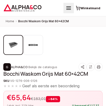
ALPHA
&
CO
Winkelmand
BOUWMATERIALEN
Home
›
Bocchi Waskom Grijs Mat 60×42CM
1
/
2
PROMOTIE
G
ALPHA&CO
·
Bekijk de catalogus
Bocchi Waskom Grijs Mat 60×42CM
SKU
VG-1276-006-0126
Geef als eerste een beoordeling
★★★★★
€
65,64
€
183,01
−
64
%
/ stuk, incl. 21% btw
U bespaart
€
117,37