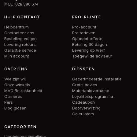
🆔
BE 1028.386.674
HULP CONTACT
PRO-RUIMTE
Helpcentrum
Pro-account
Contacteer ons
Pro tarieven
Bestelling volgen
Op maat offerte
Levering retours
Betaling 30 dagen
Garantie service
Levering op werf
Mijn account
Toegewijde adviseur
OVER ONS
DIENSTEN
Wie zijn wij
Gecertificeerde installatie
Onze winkels
Gratis advies
MVO Betrokkenheid
Materiaalovername
Carrières
Loyaliteitsprogramma
Pers
Cadeaubon
Blog gidsen
Doorverwijzing
Calculators
CATEGORIEËN
Loodgieterij installatie