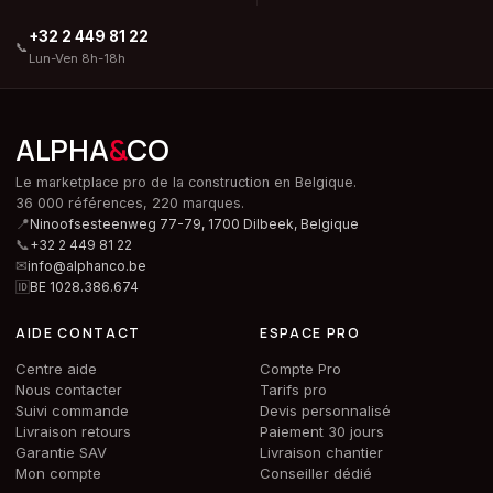
+32 2 449 81 22
📞
Lun-Ven 8h-18h
ALPHA
&
CO
Le marketplace pro de la construction en Belgique.
36 000 références, 220 marques.
📍
Ninoofsesteenweg 77-79, 1700 Dilbeek,
Belgique
📞
+32 2 449 81 22
✉
info@alphanco.be
🆔
BE 1028.386.674
AIDE CONTACT
ESPACE PRO
Centre aide
Compte Pro
Nous contacter
Tarifs pro
Suivi commande
Devis personnalisé
Livraison retours
Paiement 30 jours
Garantie SAV
Livraison chantier
Mon compte
Conseiller dédié