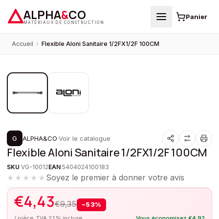
ALPHA
&
CO
Panier
MATÉRIAUX DE CONSTRUCTION
Accueil
›
Flexible Aloni Sanitaire 1/2FX1/2F 100CM
1
/
2
PROMOTION
G
ALPHA&CO
·
Voir le catalogue
Flexible Aloni Sanitaire 1/2FX1/2F 100CM
SKU
VG-10012
EAN
5404024100183
Soyez le premier à donner votre avis
★★★★★
€
4,43
€
9,35
−
53
%
/ pièce, TVA 21% incluse
Vous économisez
€
4,92