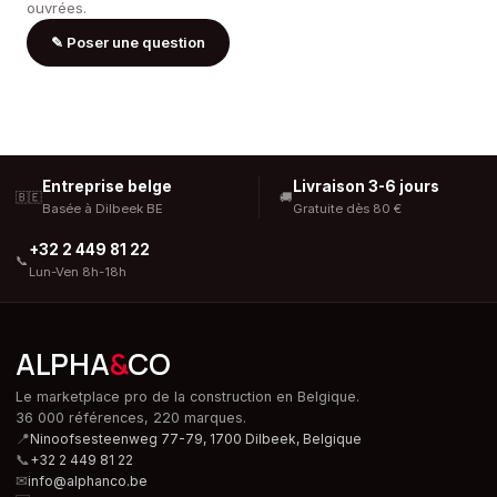
ouvrées.
✎
Poser une question
Entreprise belge
Livraison 3-6 jours
🇧🇪
🚚
Basée à Dilbeek BE
Gratuite dès 80 €
+32 2 449 81 22
📞
Lun-Ven 8h-18h
ALPHA
&
CO
Le marketplace pro de la construction en Belgique.
36 000 références, 220 marques.
📍
Ninoofsesteenweg 77-79, 1700 Dilbeek,
Belgique
📞
+32 2 449 81 22
✉
info@alphanco.be