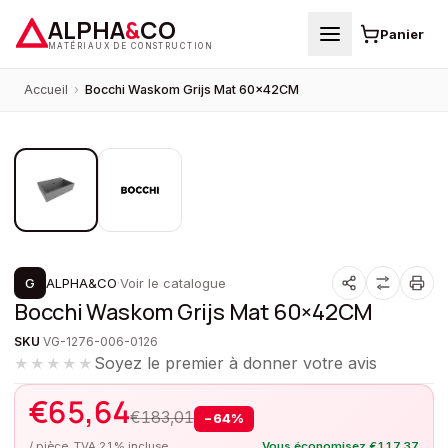
ALPHA
&
CO
Panier
MATÉRIAUX DE CONSTRUCTION
Accueil
›
Bocchi Waskom Grijs Mat 60×42CM
1
/
2
PROMOTION
G
ALPHA&CO
·
Voir le catalogue
Bocchi Waskom Grijs Mat 60×42CM
SKU
VG-1276-006-0126
Soyez le premier à donner votre avis
★★★★★
€
65,64
€
183,01
−
64
%
/ pièce, TVA 21% incluse
Vous économisez
€
117,37