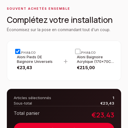
SOUVENT ACHETÉS ENSEMBLE
Complétez votre installation
Économisez sur la pose en commandant tout d'un coup.
ALPHA&CO
ALPHA&CO
Aloni Pieds DE
Aloni Baignoire
+
Baignoire Universels
Acrylique (170×70CM
- H56.5CM)
€
23,43
€
215,00
Articles sélectionnés
1
Sous-total
€
23,43
€
23,43
Total panier