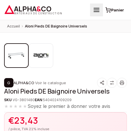
ALPHA
&
CO
Panier
MATÉRIAUX DE CONSTRUCTION
Accueil
›
Aloni Pieds DE Baignoire Universels
1
/
2
G
ALPHA&CO
·
Voir le catalogue
Aloni Pieds DE Baignoire Universels
SKU
VG-3801480
EAN
5404024109209
Soyez le premier à donner votre avis
★★★★★
€
23,43
/ pièce, TVA 21% incluse