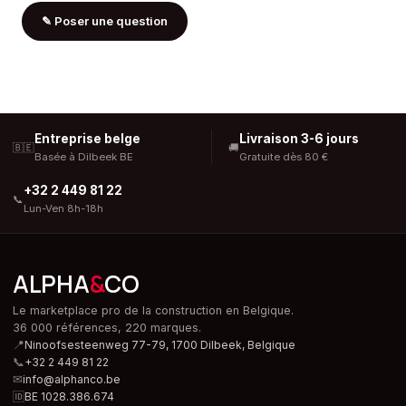
✎
Poser une question
Entreprise belge
Livraison 3-6 jours
🇧🇪
🚚
Basée à Dilbeek BE
Gratuite dès 80 €
+32 2 449 81 22
📞
Lun-Ven 8h-18h
ALPHA
&
CO
Le marketplace pro de la construction en Belgique.
36 000 références, 220 marques.
📍
Ninoofsesteenweg 77-79, 1700 Dilbeek,
Belgique
📞
+32 2 449 81 22
✉
info@alphanco.be
🆔
BE 1028.386.674