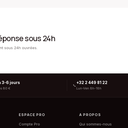
réponse sous 24h
ent sous 24h ouvrées.
n 3-6 jours
+32 2 449 81 22
📞
ès 80 €
Lun-Ven 8h-18h
ESPACE PRO
A PROPOS
Compte Pro
Qui sommes-nous