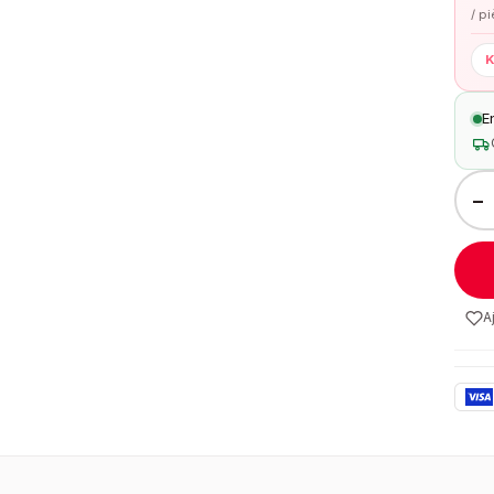
/ p
K
E
−
A