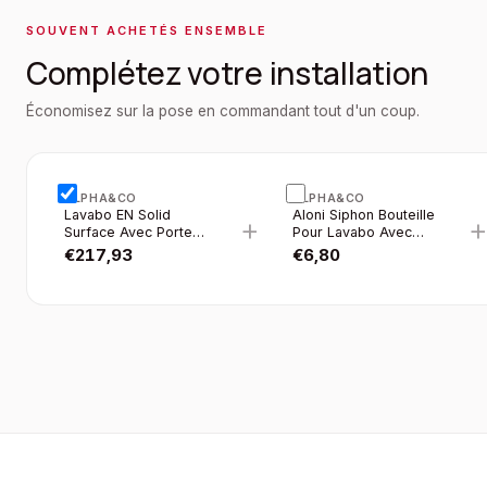
SOUVENT ACHETÉS ENSEMBLE
Complétez votre installation
Économisez sur la pose en commandant tout d'un coup.
ALPHA&CO
ALPHA&CO
Lavabo EN Solid
Aloni Siphon Bouteille
+
Surface Avec Porte-
Pour Lavabo Avec
serviette + Trou
Crepine Ø32MM
€
217,93
€
6,80
Robinet À Droite
Blanc
(35.8×20.5×15.7CM) -
Blanc