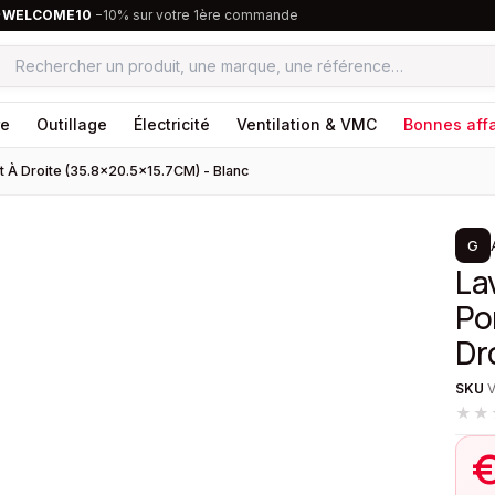
·
WELCOME10
−10% sur votre 1ère commande
re
Outillage
Électricité
Ventilation & VMC
Bonnes affa
t À Droite (35.8×20.5×15.7CM) - Blanc
1
/
2
G
La
Po
Dr
SKU
★★