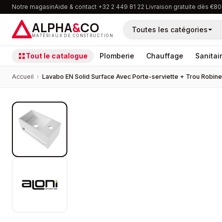
Notre magasin
Aide & contact
·
+32 2 449 81 22
·
Livraison gratuite dès €80
ALPHA
&
CO
Toutes les catégories
MATÉRIAUX DE CONSTRUCTION
Tout le catalogue
Plomberie
Chauffage
Sanitai
Accueil
›
Lavabo EN Solid Surface Avec Porte-serviette + Trou Robine
PROMOTION