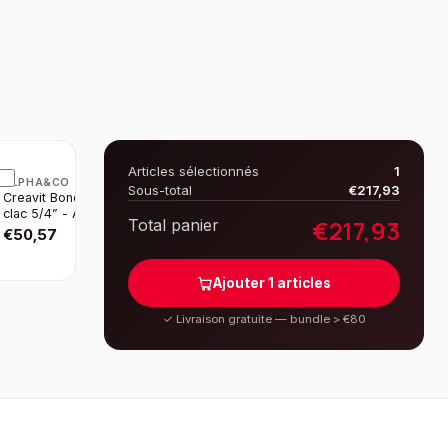
Articles sélectionnés
1
ALPHA&CO
Sous-total
€
217,93
Creavit Bonde Clic-
clac 5/4” - Avec
€
217,93
Total panier
Trop-plein - Berry
€
50,57
Ajouter
1
articles
✓
Livraison gratuite — bundle > €80