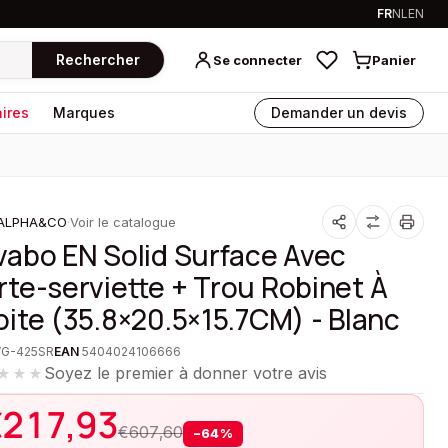
FR
NL
EN
Rechercher
Se connecter
Panier
ires
Marques
Demander un devis
ALPHA&CO
·
Voir le catalogue
vabo EN Solid Surface Avec
rte-serviette + Trou Robinet À
oite (35.8×20.5×15.7CM) - Blanc
VG-425SR
EAN
5404024106666
Soyez le premier à donner votre avis
★★★
€
217,93
€
607,60
−
64
%