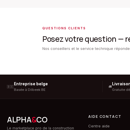
QUESTIONS CLIENTS
Posez votre question — 
Nos conseillers et le service technique répond
Entreprise belge
Livraiso
🇧🇪
🚚
Basée à Dilbeek BE
Gratuite d
AIDE CONTACT
ALPHA
&
CO
Centre aide
Le marketplace pro de la construction