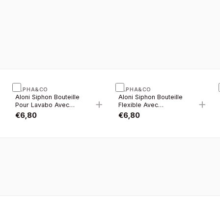
ALPHA&CO
ALPHA&CO
Aloni Siphon Bouteille
Aloni Siphon Bouteille
+
+
+
Pour Lavabo Avec
Flexible Avec
Crepine Ø40MM
Crepine Ø32CM
€
6,80
€
6,80
Chrome
Blanc