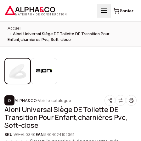
ALPHA
&
CO
Panier
MATÉRIAUX DE CONSTRUCTION
Accueil
›
Aloni Universal Siège DE Toilette DE Transition Pour
Enfant,charnières Pvc, Soft-close
1
/
2
G
ALPHA&CO
·
Voir le catalogue
Aloni Universal Siège DE Toilette DE
Transition Pour Enfant,charnières Pvc,
Soft-close
SKU
VG-AL0340
EAN
5404024102361