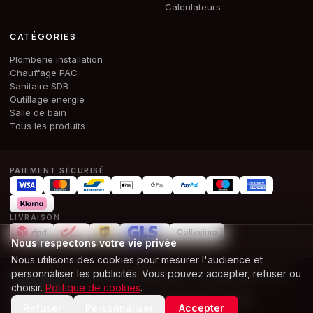
Calculateurs
CATÉGORIES
Plomberie installation
Chauffage PAC
Sanitaire SDB
Outillage energie
Salle de bain
Tous les produits
PAIEMENT SÉCURISÉ
LIVRAISON
Colissimo
Nous respectons votre vie privée
Nous utilisons des cookies pour mesurer l'audience et
personnaliser les publicités. Vous pouvez accepter, refuser ou
© 2026 ALPHA & CO BOUWMATERIALEN SRL · BE 1028.386.674 ·
Tous
choisir.
Politique de cookies
.
droits réservés
CGV
CGU
Mentions légales
Confidentialité
Cookies
Accessibilité
Refuser
Personnaliser
Accepter