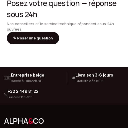
Posez votre question — réponse
sous 24h
Nos conseillers et le service technique répondent sous 24h
ouvrées.
✎
Poser une question
Entreprise belge
Livraison 3-6 jours
🇧🇪
🚚
Basée à Dilbeek BE
Gratuite dès 80 €
+32 2 449 81 22
📞
Lun-Ven 8h-18h
ALPHA
&
CO