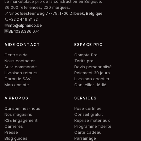
Le marketplace pro de la construction en Belgique.
36 000 références, 220 marques.
📍
Ninoofsesteenweg 77-79, 1700 Dilbeek,
Belgique
📞
+32 2 449 81 22
✉
info@alphanco.be
🆔
BE 1028.386.674
AIDE CONTACT
ESPACE PRO
Centre aide
Compte Pro
Nous contacter
Tarifs pro
Suivi commande
Devis personnalisé
Livraison retours
Paiement 30 jours
Garantie SAV
Livraison chantier
Mon compte
Conseiller dédié
A PROPOS
SERVICES
Qui sommes-nous
Pose certifiée
Nos magasins
Conseil gratuit
RSE Engagement
Reprise matériaux
Carrières
Programme fidélité
Presse
Carte cadeau
Blog guides
Parrainage