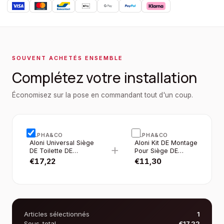
SOUVENT ACHETÉS ENSEMBLE
Complétez votre installation
Économisez sur la pose en commandant tout d'un coup.
ALPHA&CO
ALPHA&CO
Aloni Universal Siège
Aloni Kit DE Montage
+
DE Toilette DE
Pour Siège DE
Transition Pour
Toilette, Charnières
€
17,22
€
11,30
Enfant,charnières
INOX
Pvc, Soft-close
Articles sélectionnés
1
Sous-total
€
17,22