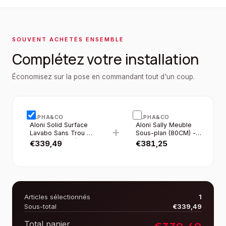
SOUVENT ACHETÉS ENSEMBLE
Complétez votre installation
Économisez sur la pose en commandant tout d'un coup.
ALPHA&CO
ALPHA&CO
Aloni Solid Surface
Aloni Sally Meuble
+
Lavabo Sans Trou DE
Sous-plan (80CM) -
Robinet (80CM) -
Blanc Mat
€
339,49
€
381,25
Blanc
Articles sélectionnés
1
Sous-total
€
339,49
Total panier