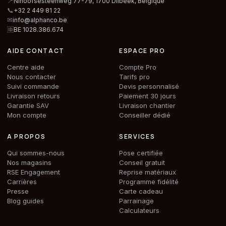
📍
Ninoofsesteenweg 77-79, 1700 Dilbeek,
Belgique
📞
+32 2 449 81 22
✉
info@alphanco.be
🆔
BE 1028.386.674
AIDE CONTACT
ESPACE PRO
Centre aide
Compte Pro
Nous contacter
Tarifs pro
Suivi commande
Devis personnalisé
Livraison retours
Paiement 30 jours
Garantie SAV
Livraison chantier
Mon compte
Conseiller dédié
A PROPOS
SERVICES
Qui sommes-nous
Pose certifiée
Nos magasins
Conseil gratuit
RSE Engagement
Reprise matériaux
Carrières
Programme fidélité
Presse
Carte cadeau
Blog guides
Parrainage
Calculateurs