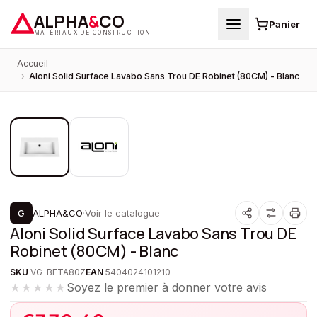
ALPHA
&
CO
Panier
MATÉRIAUX DE CONSTRUCTION
Accueil
›
Aloni Solid Surface Lavabo Sans Trou DE Robinet (80CM) - Blanc
1
/
2
PROMOTION
G
ALPHA&CO
·
Voir le catalogue
Aloni Solid Surface Lavabo Sans Trou DE
Robinet (80CM) - Blanc
SKU
VG-BETA80Z
EAN
5404024101210
Soyez le premier à donner votre avis
★★★★★