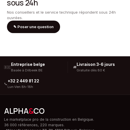
sous 24h
Nos conseillers et le service technique répondent sous 24h
ouvrées.
✎
Poser une question
Entreprise belge
Livraison 3-6 jours
🇧🇪
🚚
Basée à Dilbeek BE
Gratuite dès 80 €
+32 2 449 81 22
📞
Lun-Ven 8h-18h
ALPHA
&
CO
Le marketplace pro de la construction en Belgique.
36 000 références, 220 marques.