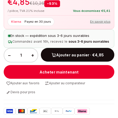
€
4,85
€
10,26
−
53
%
/ pièce, TVA 21% incluse
Vous économisez
€
5,41
Klarna
·
Payez en 30 jours
En savoir plus
En stock — expédition sous 3-6 jours ouvrables
Commandez avant 16h, recevez le
sous 3-6 jours ouvrables
−
+
Ajouter au panier · €4,85
Acheter maintenant
Ajouter aux favoris
Ajouter au comparateur
Devis pour pros