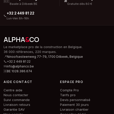
🇧🇪
🚚
Basée à Dilbeek BE
Gratuite dès 80 €
+32 2 449 81 22
📞
Lun-Ven 8h-18h
ALPHA
&
CO
Le marketplace pro de la construction en Belgique.
36 000 références, 220 marques.
📍
Ninoofsesteenweg 77-79, 1700 Dilbeek,
Belgique
📞
+32 2 449 81 22
✉
info@alphanco.be
🆔
BE 1028.386.674
AIDE CONTACT
ESPACE PRO
Centre aide
Compte Pro
Nous contacter
Tarifs pro
Suivi commande
Devis personnalisé
Livraison retours
Paiement 30 jours
Garantie SAV
Livraison chantier