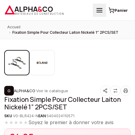
ALPHA
&
CO
Panier
MATÉRIAUX DE CONSTRUCTION
Accueil
›
Fixation Simple Pour Collecteur Laiton Nickelé 1” 2PCS/SET
1
/
2
PROMOTION
G
ALPHA&CO
·
Voir le catalogue
Fixation Simple Pour Collecteur Laiton
Nickelé 1” 2PCS/SET
SKU
VG-BLR424-N
EAN
5404024110571
Soyez le premier à donner votre avis
★★★★★